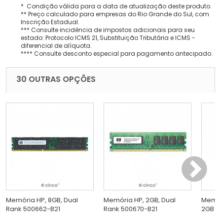
* Condição válida para a data de atualização deste produto.
** Preço calculado para empresas do Rio Grande do Sul, com
Inscrição Estadual.
*** Consulte incidência de impostos adicionais para seu
estado: Protocolo ICMS 21, Substituição Tributária e ICMS -
diferencial de alíquota.
**** Consulte desconto especial para pagamento antecipado.
30 OUTRAS OPÇÕES
Memória HP, 8GB, Dual
Memória HP, 2GB, Dual
Memór
Rank 500662-B21
Rank 500670-B21
2GB 5