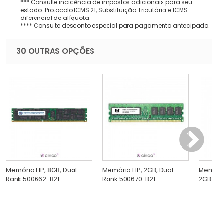
*** Consulte incidência de impostos adicionais para seu
estado: Protocolo ICMS 21, Substituição Tributária e ICMS -
diferencial de alíquota.
**** Consulte desconto especial para pagamento antecipado.
30 OUTRAS OPÇÕES
Memória HP, 8GB, Dual
Memória HP, 2GB, Dual
Memór
Rank 500662-B21
Rank 500670-B21
2GB 5