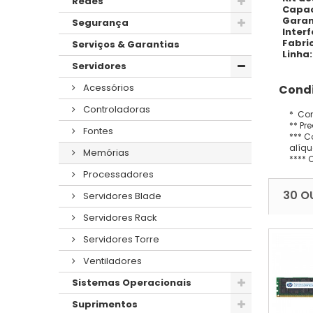
Redes
Capac
Garan
Segurança
Inter
Fabri
Serviços & Garantias
Linha:
Servidores
Acessórios
Condi
Controladoras
* Con
** Pr
Fontes
*** C
alíqu
Memórias
**** 
Processadores
30 O
Servidores Blade
Servidores Rack
Servidores Torre
Ventiladores
Sistemas Operacionais
Suprimentos