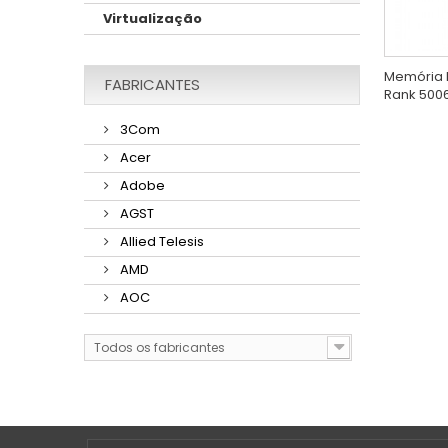
Virtualização
Memória H
FABRICANTES
Rank 500
3Com
Acer
Adobe
AGST
Allied Telesis
AMD
AOC
Todos os fabricantes