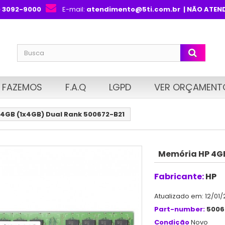
) 3092-9000
E-mail:
atendimento@5ti.com.br
| NÃO ATEN
 FAZEMOS
F.A.Q
LGPD
VER ORÇAMENT
4GB (1x4GB) Dual Rank 500672-B21
Memória HP 4GB
Fabricante:
HP
Atualizado em: 12/01/
Part-number:
5006
Condição
Novo