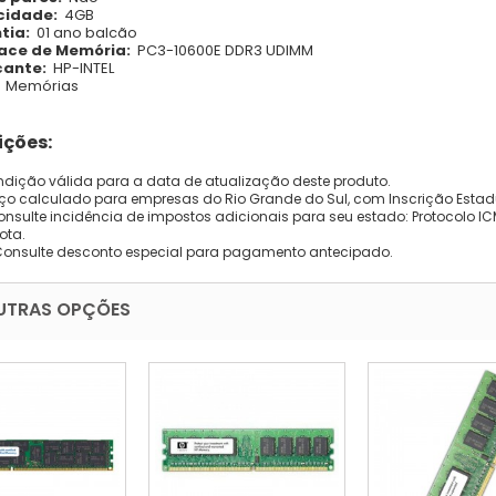
idade:
4GB
tia:
01 ano balcão
face de Memória:
PC3-10600E DDR3 UDIMM
cante:
HP-INTEL
Memórias
ções:
dição válida para a data de atualização deste produto.
eço calculado para empresas do Rio Grande do Sul, com Inscrição Estad
onsulte incidência de impostos adicionais para seu estado: Protocolo ICMS
ota.
Consulte desconto especial para pagamento antecipado.
UTRAS OPÇÕES