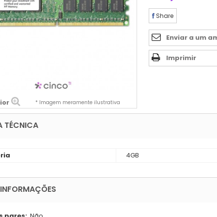
Share
Enviar a um a
Imprimir
ior
* Imagem meramente ilustrativa
A TÉCNICA
ria
4GB
 INFORMAÇÕES
s pares:
Não