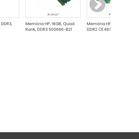
 DDR3,
Memória HP, 16GB, Quad
Memória HP, 512MB, DIIM,
Rank, DDR3 500666-B21
DDR2 CE483A