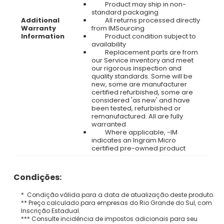
Product may ship in non-
standard packaging
Additional
All returns processed directly
Warranty
from IMSourcing
Information
Product condition subject to
availability
Replacement parts are from
our Service inventory and meet
our rigorous inspection and
quality standards. Some will be
new, some are manufacturer
certified refurbished, some are
considered 'as new' and have
been tested, refurbished or
remanufactured.
All are fully
warranted
Where applicable, -IM
indicates an Ingram Micro
certified pre-owned product
Condições:
* Condição válida para a data de atualização deste produto.
** Preço calculado para empresas do Rio Grande do Sul, com
Inscrição Estadual.
*** Consulte incidência de impostos adicionais para seu