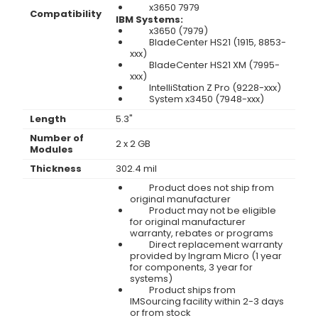
x3650 7979
Compatibility
IBM Systems:
x3650 (7979)
BladeCenter HS21 (1915, 8853-
xxx)
BladeCenter HS21 XM (7995-
xxx)
IntelliStation Z Pro (9228-xxx)
System x3450 (7948-xxx)
Length
5.3"
Number of
2 x 2 GB
Modules
Thickness
302.4 mil
Product does not ship from
original manufacturer
Product may not be eligible
for original manufacturer
warranty, rebates or programs
Direct replacement warranty
provided by Ingram Micro (1 year
for components, 3 year for
systems)
Product ships from
IMSourcing facility within 2-3 days
or from stock