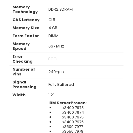
Memory
DDR2 SDRAM
Technology
CAS Latency
CL5
Memory Size
4 GB
Form Factor
DIMM
Memory
667 MHz
Speed
Error
ECC
Checking
Number of
240-pin
Pins
Signal
Fully Buffered
Processing
Width
1.2"
IBM ServerProven:
x3400 7973
x3400 7974
x3400 7975
x3400 7976
x3500 7977
x3550 7978