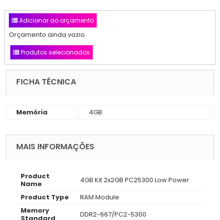
Adicionar ao orçamento
Orçamento ainda vazio
Produtos selecionados
FICHA TÉCNICA
Memória
4GB
MAIS INFORMAÇÕES
Product
4GB Kit 2x2GB PC25300 Low Power
Name
Product Type
RAM Module
Memory
DDR2-667/PC2-5300
Standard