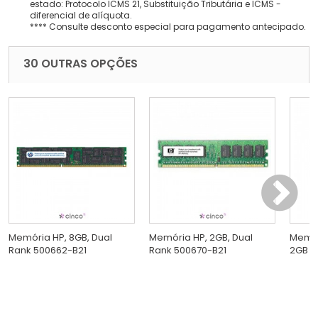
estado: Protocolo ICMS 21, Substituição Tributária e ICMS -
diferencial de alíquota.
**** Consulte desconto especial para pagamento antecipado.
30 OUTRAS OPÇÕES
Memória HP, 8GB, Dual
Memória HP, 2GB, Dual
Memór
Rank 500662-B21
Rank 500670-B21
2GB 5