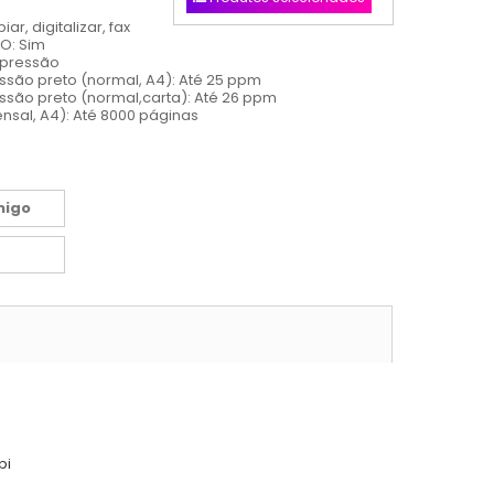
ar, digitalizar, fax
IO: Sim
mpressão
são preto (normal, A4): Até 25 ppm
são preto (normal,carta): Até 26 ppm
nsal, A4): Até 8000 páginas
migo
pi