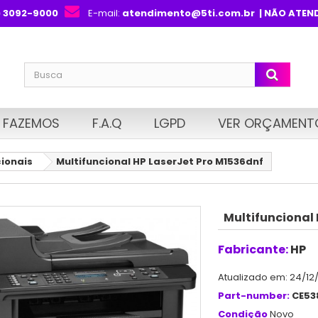
) 3092-9000
E-mail:
atendimento@5ti.com.br
| NÃO ATEN
 FAZEMOS
F.A.Q
LGPD
VER ORÇAMENT
cionais
Multifuncional HP LaserJet Pro M1536dnf
Multifuncional 
Fabricante:
HP
Atualizado em: 24/12
Part-number:
CE53
Condição
Novo