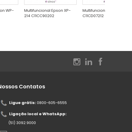
son WP-
Multifuncional Epson XP-
Multifuncional Epson M20
214 C11CC90202
C11CD07212
Nossos Contatos
Ligue grátis:
0800-605-6555
Ligação local e WhatsApp:
(51) 3092.9000