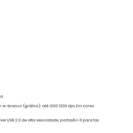
)
xa
-e-branco (gráfico): até 1200 1200 dpi; Em cores
el USB 2.0 de alta velocidade, portasRJ-11 para fax