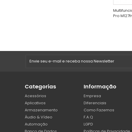
Multifunci
Pro M127f
Categorias
Informação
Acessórios
Empresa
Aplicativos
Diferenciais
Armazenamento
Como Fazemos
Áudio & Vídeo
F.A.Q
Automação
LGPD
Banco de Dados
Políticas de Privacidade