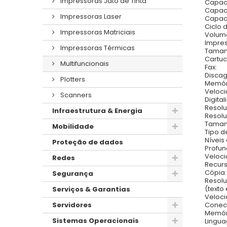
Impressoras Jato de Tinta
Capaci
Capaci
Impressoras Laser
Capaci
Ciclo 
Impressoras Matriciais
Volum
Impres
Impressoras Térmicas
Tamanh
Cartuc
Multifuncionais
Fax:
Discag
Plotters
Memóri
Veloc
Scanners
Digital
Resolu
Infraestrutura & Energia
Resolu
Tamanh
Mobilidade
Tipo d
Níveis
Proteção de dados
Profun
Veloci
Redes
Recurs
Cópia:
Segurança
Resolu
(texto 
Serviços & Garantias
Veloci
Servidores
Conect
Memór
Sistemas Operacionais
Lingua