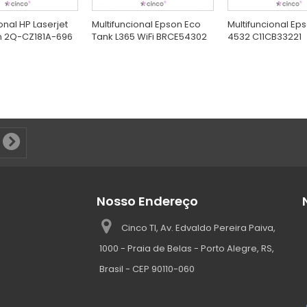
onal HP Laserjet
Multifuncional Epson Eco
Multifuncional Ep
n 2Q-CZ181A-696
Tank L365 WiFi BRCE54302
4532 C11CB33221
Nosso Endereço
Cinco TI, Av. Edvaldo Pereira Paiva,
1000 - Praia de Belas - Porto Alegre, RS,
Brasil - CEP 90110-060