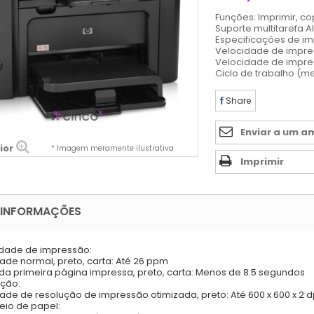
Funções: Imprimir, copi
Suporte multitarefa A
Especificações de i
Velocidade de impres
Velocidade de impres
Ciclo de trabalho (me
Share
Enviar a um a
ior
* Imagem meramente ilustrativa
Imprimir
 INFORMAÇÕES
dade de impressão:
ade normal, preto, carta: Até 26 ppm
da primeira página impressa, preto, carta: Menos de 8.5 segundos
ção:
ade de resolução de impressão otimizada, preto: Até 600 x 600 x 2 d
io de papel: