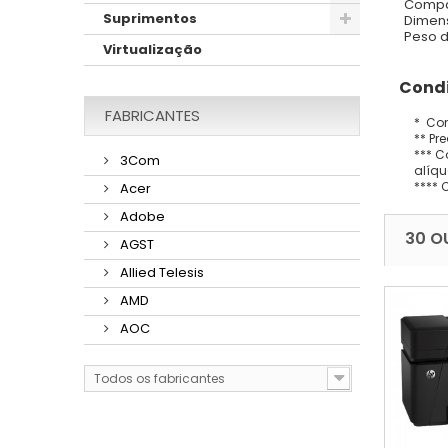
Compa
Suprimentos
Dimens
Peso d
Virtualização
Condi
FABRICANTES
* Con
** Pr
*** C
3Com
alíqu
**** 
Acer
Adobe
30 O
AGST
Allied Telesis
AMD
AOC
Todos os fabricantes