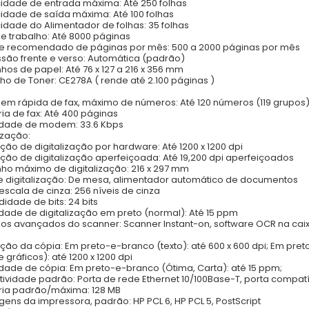
dade de entrada máxima: Até 250 folhas
dade de saída máxima: Até 100 folhas
dade do Alimentador de folhas: 35 folhas
de trabalho: Até 8000 páginas
e recomendado de páginas por mês: 500 a 2000 páginas por mês
são frente e verso: Automática (padrão)
os de papel: Até 76 x 127 a 216 x 356 mm
ho de Toner: CE278A ( rende até 2.100 páginas )
em rápida de fax, máximo de números: Até 120 números (119 grupos
a de fax: Até 400 páginas
idade de modem: 33.6 Kbps
ização:
ção de digitalização por hardware: Até 1200 x 1200 dpi
ção de digitalização aperfeiçoada: Até 19,200 dpi aperfeiçoados
o máximo de digitalização: 216 x 297 mm
e digitalização: De mesa, alimentador automático de documentos
 escala de cinza: 256 níveis de cinza
didade de bits: 24 bits
dade de digitalização em preto (normal): Até 15 ppm
os avançados do scanner: Scanner Instant-on, software OCR na cai
ção da cópia: Em preto-e-branco (texto): até 600 x 600 dpi; Em preto
e gráficos): até 1200 x 1200 dpi
dade de cópia: Em preto-e-branco (Ótima, Carta): até 15 ppm;
ividade padrão: Porta de rede Ethernet 10/100Base-T, porta compatív
ia padrão/máxima: 128 MB
gens da impressora, padrão: HP PCL 6, HP PCL 5, PostScript