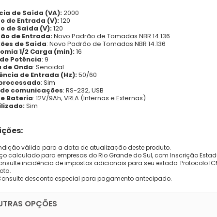
cia de Saída (VA):
2000
o de Entrada (V):
120
o de Saída (V):
120
ão de Entrada:
Novo Padrão de Tomadas NBR 14.136
ões de Saída
: Novo Padrão de Tomadas NBR 14.136
omia 1/2 Carga (min):
16
 de Potência
: 9
 de Onda
: Senoidal
ência de Entrada (Hz):
50/60
processado
: Sim
 de comunicações
: RS-232, USB
de Bateria
: 12V/9Ah, VRLA (Internas e Externas)
lizado:
Sim
ções:
dição válida para a data de atualização deste produto.
eço calculado para empresas do Rio Grande do Sul, com Inscrição Estad
onsulte incidência de impostos adicionais para seu estado: Protocolo ICMS
ota.
Consulte desconto especial para pagamento antecipado.
UTRAS OPÇÕES