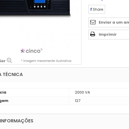
Share
Enviar a um a
Imprimir
ior
* Imagem meramente ilustrativa
A TÉCNICA
cia
2000 VA
agem
127
 INFORMAÇÕES