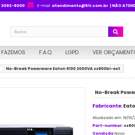
) 3092-9000
E-mail:
atendimento@5ti.com.br
| NÃO ATEN
 FAZEMOS
F.A.Q
LGPD
VER ORÇAMENT
No-Break Powerware Eaton 9130 2000VA ss800bi-ext
No-Break Power
Fabricante:
Eat
Atualizado em: 19/10/
Part-number:
ss80
Condição
Novo