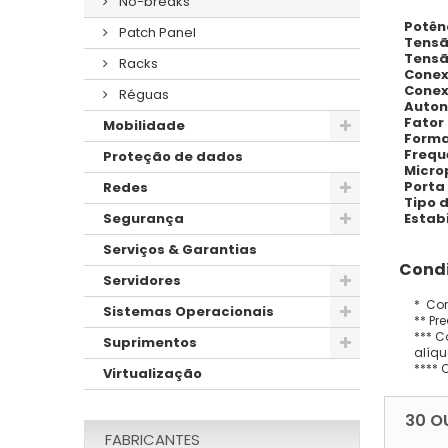
No-breaks
Potên
Patch Panel
Tensã
Tensã
Racks
Conex
Conex
Réguas
Auton
Fator
Mobilidade
Forma
Frequ
Proteção de dados
Micro
Porta
Redes
Tipo 
Estabi
Segurança
Serviços & Garantias
Condi
Servidores
* Con
Sistemas Operacionais
** Pr
*** C
Suprimentos
alíqu
**** 
Virtualização
30 O
FABRICANTES