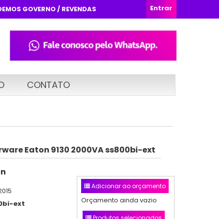
Entrar
DEMOS GOVERNO / REVENDAS
O
CONTATO
ware Eaton 9130 2000VA ss800bi-ext
on
Adicionar ao orçamento
2015
Orçamento ainda vazio
0bi-ext
Produtos selecionados