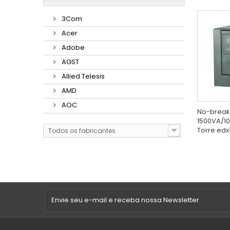
3Com
Acer
Adobe
AGST
Allied Telesis
AMD
AOC
No-break
1500VA/1
Torre edx
Todos os fabricantes