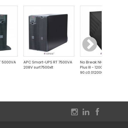
T 5000VA
APC Smart-UPS RT 7500VA
No Break NHS Compact
208V surt7500xlt
Plus III - 1200VA
90.c0.012000