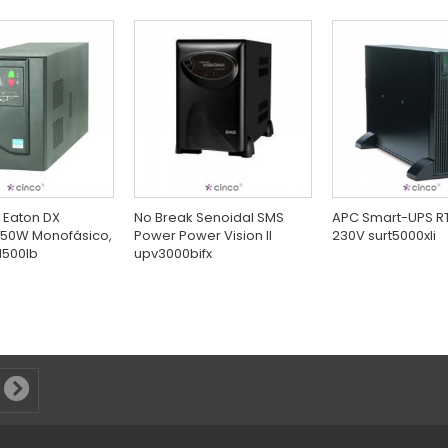
 Eaton DX
No Break Senoidal SMS
APC Smart-UPS R
050W Monofásico,
Power Power Vision II
230V surt5000xli
1500lb
upv3000bifx