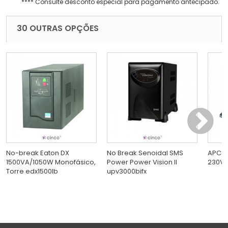
**** Consulte desconto especial para pagamento antecipado.
30 OUTRAS OPÇÕES
No-break Eaton DX
No Break Senoidal SMS
APC S
1500VA/1050W Monofásico,
Power Power Vision II
230V s
Torre edx1500lb
upv3000bifx