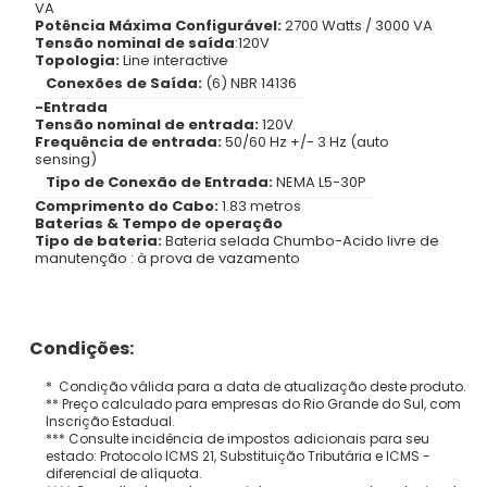
VA
Potência Máxima Configurável:
2700 Watts / 3000 VA
Tensão nominal de saída
:120V
Topologia:
Line interactive
Conexões de Saída:
(6) NBR 14136
-Entrada
Tensão nominal de entrada:
120V
Frequência de entrada:
50/60 Hz +/- 3 Hz (auto
sensing)
Tipo de Conexão de Entrada:
NEMA L5-30P
Comprimento do Cabo:
1.83 metros
Baterias & Tempo de operação
Tipo de bateria:
Bateria selada Chumbo-Acido livre de
manutenção : à prova de vazamento
Condições:
* Condição válida para a data de atualização deste produto.
** Preço calculado para empresas do Rio Grande do Sul, com
Inscrição Estadual.
*** Consulte incidência de impostos adicionais para seu
estado: Protocolo ICMS 21, Substituição Tributária e ICMS -
diferencial de alíquota.