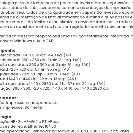
cnologia piezo de tamanhos de ponto variáveis oferece impressões 
cessidade de substituir periodicamente as cabeças de impressão
ite obter resultados de alta qualidade em papel não revestido eco
stema de alimentação de tinta automatizado elimina alguns passos 
iver de impressão fácil de usar, otimiza o envio de trabalhos e red
stema de abastecimento de tinta sem sujidade, permite adicionar ti
iver da impressora proporciona uma solução totalmente integrada, 
ui drivers Windows e AutoCAD
mpenho:
 velocidade 360 x 360 dpi: 44 seg. (A1)
velocidade 360 x 360 dpi: 1 min. 31 seg. (A0)
alta qualidade 360 x 360 dpi: 3 min. 16 seg. (A0)
ard 720 x 720 dpi: 5 min. 35 seg. (A0)
qualidade 720 x 720 dpi: 10 min. 3 seg. (A0)
ard 1440 x 1440 dpi: 22 min. 13 seg. (A0)
alta qualidade 1440 x 2880 dpi: 1 hr. 37 min. 22 seg. (A0)
ução: 360 x 360, 720 x 720, 1440 x 1440, ou 1440 x 2880 dpi
idades:
ão: Impressora independente
s impressos: Só frente
logia:
ação HP-GL, HP-GL2 e RTL-Pass
rfaces de rede: Ethernet 10/100
ema operacional: Windows: Windows 95, 98, NT, 2000, XP 32 bit, Vista