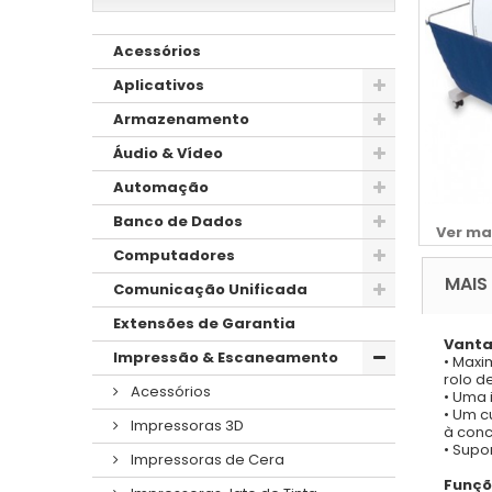
Acessórios
Aplicativos
Armazenamento
Áudio & Vídeo
Automação
Banco de Dados
Ver ma
Computadores
MAIS
Comunicação Unificada
Extensões de Garantia
Vanta
Impressão & Escaneamento
• Maxi
rolo d
Acessórios
• Uma 
• Um c
Impressoras 3D
à conc
• Supo
Impressoras de Cera
Funçõ