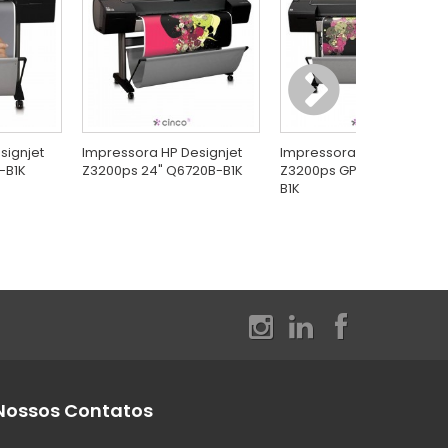
signjet
Impressora HP Designjet
Impressora HP Designjet
-B1K
Z3200ps 24" Q6720B-B1K
Z3200ps GP 44" Q6721B-
B1K
Nossos Contatos