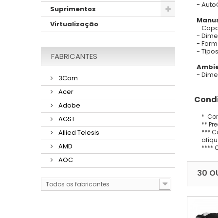
- Auto
Suprimentos
Manus
Virtualização
- Capa
- Dime
- Form
- Tipo
FABRICANTES
Ambie
- Dime
3Com
Acer
Condi
Adobe
* Con
AGST
** Pr
*** C
Allied Telesis
alíqu
AMD
**** 
AOC
30 O
Todos os fabricantes