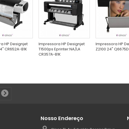
a HP Designjet
Impressora HP Designjet
Impressora HP De
44" CR652A-B1K
T1500ps Eprinter:NA/LA
Z2100 24" Q6675D
CR357A-B1K
Nosso Endereço