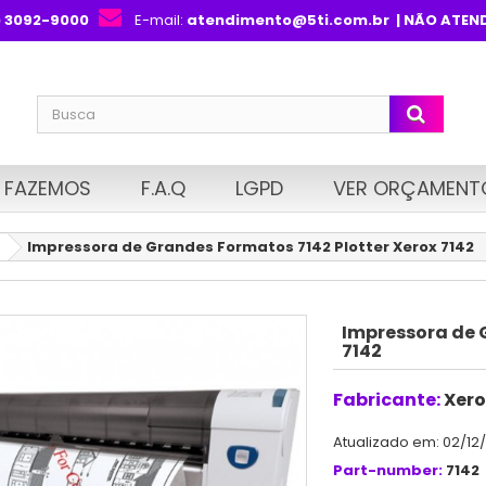
) 3092-9000
E-mail:
atendimento@5ti.com.br
| NÃO ATEN
 FAZEMOS
F.A.Q
LGPD
VER ORÇAMENT
Impressora de Grandes Formatos 7142 Plotter Xerox 7142
Impressora de 
7142
Fabricante:
Xero
Atualizado em: 02/12
Part-number:
7142