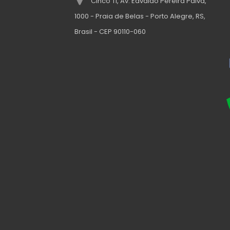
Cinco TI, Av. Edvaldo Pereira Paiva,
1000 - Praia de Belas - Porto Alegre, RS,
Brasil - CEP 90110-060