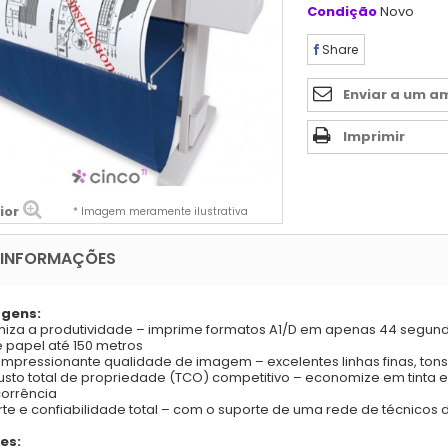
Condição
Novo
Share
Enviar a um a
Imprimir
ior
* Imagem meramente ilustrativa
 INFORMAÇÕES
gens:
miza a produtividade – imprime formatos A1/D em apenas 44 segun
e papel até 150 metros
impressionante qualidade de imagem – excelentes linhas finas, tons
usto total de propriedade (TCO) competitivo – economize em tinta 
orrência
rte e confiabilidade total – com o suporte de uma rede de técnico
es: