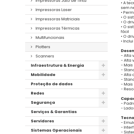
Impressoras Jato de Tinta
• A te
sem ne
Impressoras Laser
• Perm
• O si
Impressoras Matriciais
• O dr
• O si
Impressoras Térmicas
fácil
• O dr
Multifuncionais
• Incl
Plotters
Dese
- Alta
Scanners
- Alta 
- Mais 
Infraestrutura & Energia
- Stand
- Alta 
Mobilidade
- Stand
Proteção de dados
- Mais 
- Resol
Redes
Capac
Segurança
- Padr
- Lado
Serviços & Garantias
Tecno
Servidores
- Emul
- Inte
Sistemas Operacionais
- Sist