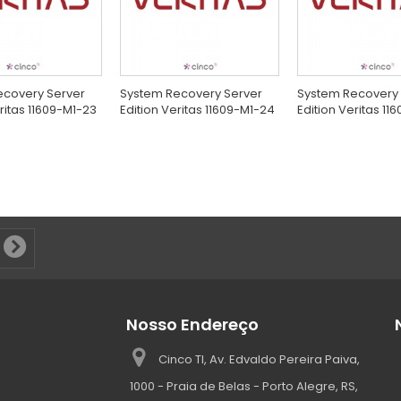
ecovery Server
System Recovery Server
System Recovery 
ritas 11609-M1-23
Edition Veritas 11609-M1-24
Edition Veritas 11
Nosso Endereço
Cinco TI, Av. Edvaldo Pereira Paiva,
1000 - Praia de Belas - Porto Alegre, RS,