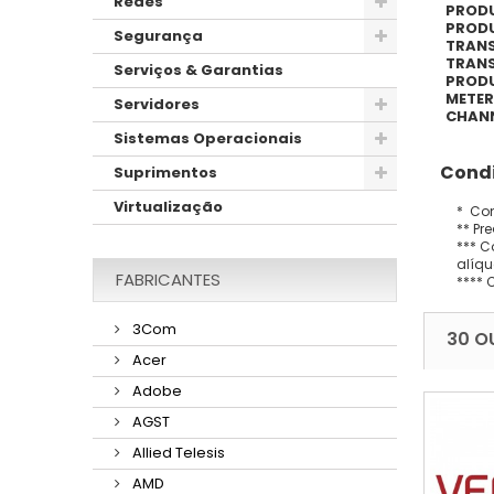
Redes
PRODU
PRODU
Segurança
TRANS
TRANS
Serviços & Garantias
PROD
METER
Servidores
CHANN
Sistemas Operacionais
Condi
Suprimentos
Virtualização
* Con
** Pr
*** C
alíqu
FABRICANTES
**** 
3Com
30 O
Acer
Adobe
AGST
Allied Telesis
AMD