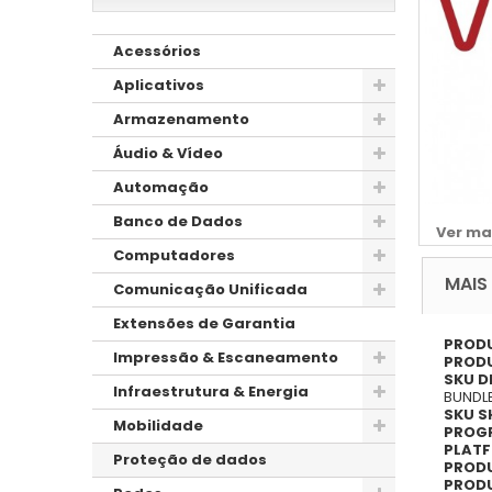
Acessórios
Aplicativos
Armazenamento
Áudio & Vídeo
Automação
Banco de Dados
Ver ma
Computadores
MAIS
Comunicação Unificada
Extensões de Garantia
PROD
Impressão & Escaneamento
PRODU
SKU D
Infraestrutura & Energia
BUNDL
SKU S
Mobilidade
PROG
PLATF
Proteção de dados
PRODU
PRODU