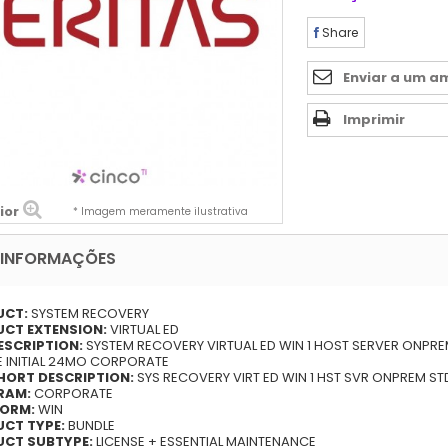
Share
Enviar a um a
Imprimir
ior
* Imagem meramente ilustrativa
 INFORMAÇÕES
UCT:
SYSTEM RECOVERY
CT EXTENSION:
VIRTUAL ED
ESCRIPTION:
SYSTEM RECOVERY VIRTUAL ED WIN 1 HOST SERVER ONPRE
E INITIAL 24MO CORPORATE
HORT DESCRIPTION:
SYS RECOVERY VIRT ED WIN 1 HST SVR ONPREM STD
RAM:
CORPORATE
ORM:
WIN
CT TYPE:
BUNDLE
CT SUBTYPE:
LICENSE + ESSENTIAL MAINTENANCE