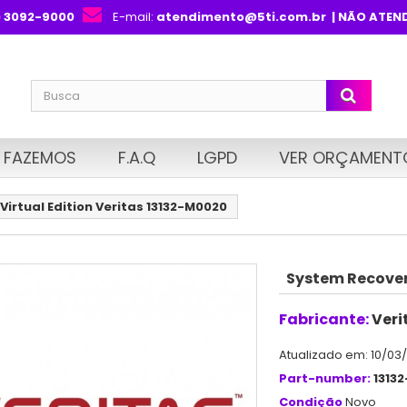
) 3092-9000
E-mail:
atendimento@5ti.com.br
| NÃO ATEN
 FAZEMOS
F.A.Q
LGPD
VER ORÇAMENT
irtual Edition Veritas 13132-M0020
System Recovery
Fabricante:
Veri
Atualizado em: 10/03
Part-number:
1313
Condição
Novo