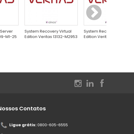
Server
System Recovery Virtual
System Recovery Virtual
609-M1-25
Edition Veritas 13132-M2953
Edition Veritas 13132-M297
Nossos Contatos
Ligue grátis:
0800-605-6555