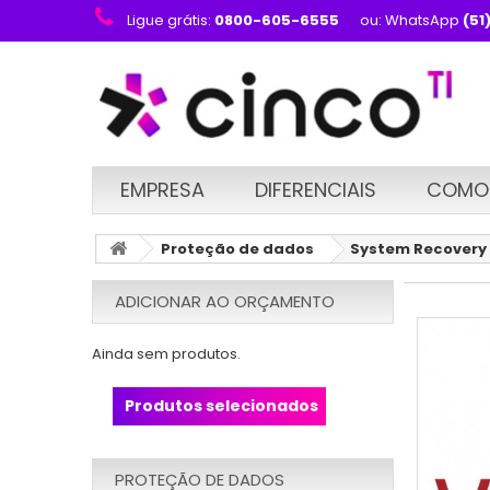
Ligue grátis:
0800-605-6555
ou: WhatsApp
(51
EMPRESA
DIFERENCIAIS
COMO
Proteção de dados
System Recovery V
ADICIONAR AO ORÇAMENTO
Ainda sem produtos.
Produtos selecionados
PROTEÇÃO DE DADOS