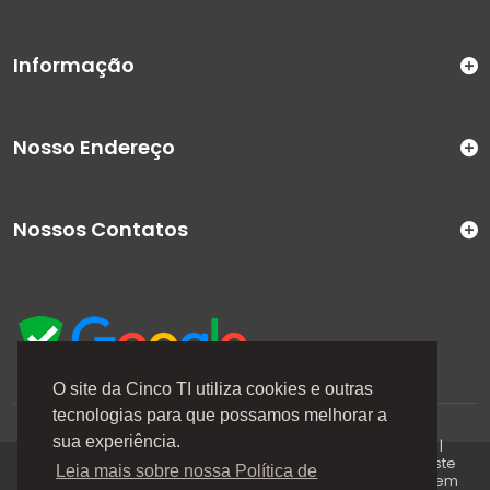
Informação
Nosso Endereço
Nossos Contatos
O site da Cinco TI utiliza cookies e outras
tecnologias para que possamos melhorar a
A Cinco TI (5TI) é uma marca registrada de CINCO TI
sua experiência.
COMERCIO E SERVICOS LTDA | CNPJ: 08.307.867/0001-04 |
Todos os direitos reservados. Os preços anunciados neste
Leia mais sobre nossa Política de
site ou via e-mails promocionais podem ser alterados sem