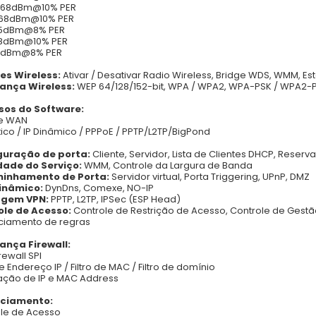
 -68dBm@10% PER
-68dBm@10% PER
-85dBm@8% PER
88dBm@10% PER
90dBm@8% PER
es Wireless:
Ativar / Desativar Radio Wireless, Bridge WDS, WMM, Est
ança Wireless:
WEP 64/128/152-bit, WPA / WPA2, WPA-PSK / WPA2-
sos do Software:
de WAN
ático / IP Dinâmico / PPPoE / PPTP/L2TP/BigPond
guração de porta:
Cliente, Servidor, Lista de Clientes DHCP, Reser
dade do Serviço:
WMM, Controle da Largura de Banda
inhamento de Porta:
Servidor virtual, Porta Triggering, UPnP, DMZ
inâmico:
DynDns, Comexe, NO-IP
agem VPN:
PPTP, L2TP, IPSec (ESP Head)
ole de Acesso:
Controle de Restrição de Acesso, Controle de Gestã
ciamento de regras
ança Firewall:
rewall SPI
de Endereço IP / Filtro de MAC / Filtro de domínio
ação de IP e MAC Address
ciamento:
le de Acesso