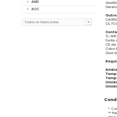
AMD
Gestão
Geren
AOC
Outro
Certif
Todos os fabricantes
CE, FC
Conte
TL-WR
Fonte 
CD de
Cabo E
Guia d
Requi
Ambie
Tempe
Tempe
Umida
Umida
Condi
* Con
** Pr