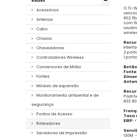
Redes
O TL-W
Acessórios
veloci
802.11
Antenas
com 11
usuári
Cabo
wirele
Chassis
Recur
Interf
Chaveadores
2 port
1 port
Controladores Wireless
Botão
Conversores de Mídia
Fonte
Fontes
Dimens
Anten
Módulo de expansão
Recur
Monitoramento ambiental e de
Padrõe
IEEE 80
segurança
Frenq
Pontos de Acesso
Taxa 
EIRP:
Roteadores
Sensi
Servidores de Impressão
130M: