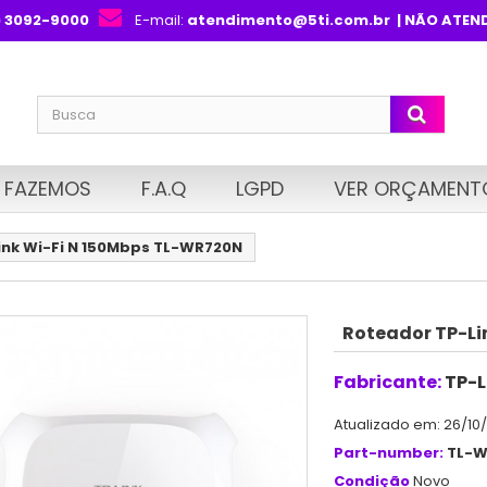
) 3092-9000
E-mail:
atendimento@5ti.com.br
| NÃO ATEN
 FAZEMOS
F.A.Q
LGPD
VER ORÇAMENT
ink Wi-Fi N 150Mbps TL-WR720N
Roteador TP-Li
Fabricante:
TP-L
Atualizado em: 26/10
Part-number:
TL-W
Condição
Novo