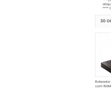
*** C
alíqu
**** 
30 O
Roteador 
com 150M