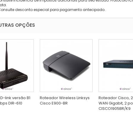
onsulte incidência de impostos adicionais para seu estado: Protocolo ICMS
ota.
Consulte desconto especial para pagamento antecipado.
UTRAS OPÇÕES
D-link versão B1
Roteador Wireless Linksys
Roteador Cisco, 2
bps DIR-610
Cisco E900-BR
WAN Gigabit, 2 po
CISCO1905BR/K9