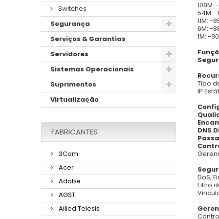
108M:
Switches
54M: 
11M: 
Segurança
6M: -
1M: -
Serviços & Garantias
Funçõ
Servidores
Segur
Sistemas Operacionais
Recur
Tipo 
Suprimentos
IP Est
Virtualização
Confi
Quali
Encam
DNS D
FABRICANTES
Pass
Contr
Geren
3Com
Acer
Segur
DoS, Fi
Adobe
Filtro 
Vincul
AGST
Geren
Allied Telesis
Contro