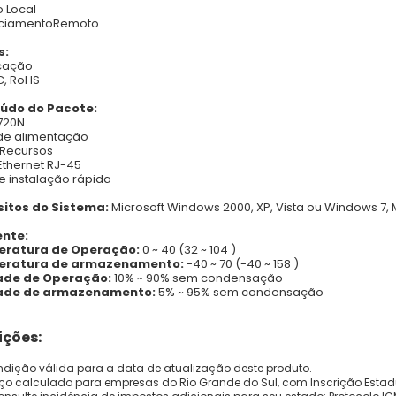
 Local
ciamentoRemoto
s:
icação
C, RoHS
údo do Pacote:
720N
de alimentação
 Recursos
thernet RJ-45
e instalação rápida
sitos do Sistema:
Microsoft Windows 2000, XP, Vista ou Windows 7, 
nte:
ratura de Operação:
0 ~ 40 (32 ~ 104 )
ratura de armazenamento:
-40 ~ 70 (-40 ~ 158 )
de de Operação:
10% ~ 90% sem condensação
de de armazenamento:
5% ~ 95% sem condensação
ções:
dição válida para a data de atualização deste produto.
eço calculado para empresas do Rio Grande do Sul, com Inscrição Estad