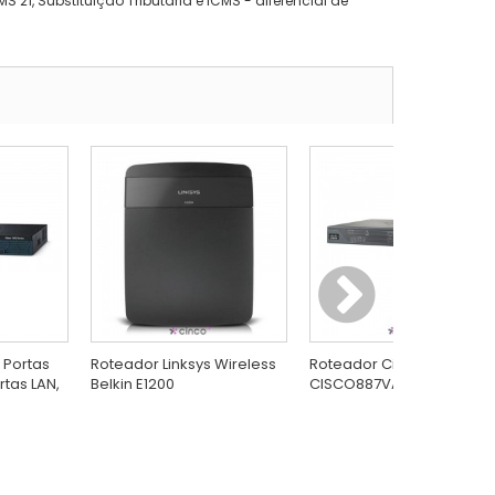
 21, Substituição Tributária e ICMS - diferencial de
 Portas
Roteador Linksys Wireless
Roteador Cisco,
rtas LAN,
Belkin E1200
CISCO887VA-SEC-K9