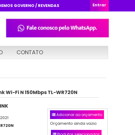
Entrar
DEMOS GOVERNO / REVENDAS
O
CONTATO
nk Wi-Fi N 150Mbps TL-WR720N
INK
Adicionar ao orçamento
/2021
Orçamento ainda vazio
R720N
Produtos selecionados