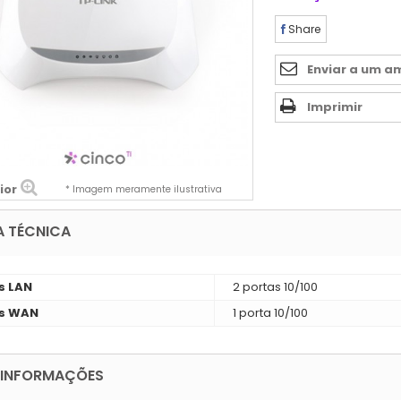
Share
Enviar a um a
Imprimir
ior
* Imagem meramente ilustrativa
A TÉCNICA
s LAN
2 portas 10/100
s WAN
1 porta 10/100
 INFORMAÇÕES