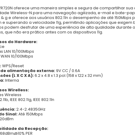
R720N oferece uma maneira simples e segura de compartilhar sua 
dade Wireless-N para uma navegação agilizada, e-mail e bate-papo
b & g e oferece aos usuários 802.11n o desempenho de até 150Mbps
n e superando a velocidade 11g, permitindo aplicações que exigem 
os podem desfrutar de uma experiência de alta qualidade durante o 
ss, que não era prático antes com os dispositivos 11g.
sos do Hardware:
ace
as LAN 10/100Mbps
a WAN 10/100Mbps
:
WPS/Reset
 de alimentação externa:
9V CC / 0.6A
ões (L X C X A):
6.2 x 4.8 x 1.3 pol.(158 x 122 x 32 mm)
a:
Interna
sos Wirelless:
s Wireless
2.11b, IEEE 802.11g, IEEE 802.11n
uência:
2.4-2.4835GHz
do Sinal:
Até 150Mbps
<20dBm
bilidade da Recepção:
 -68dBm@10% PER