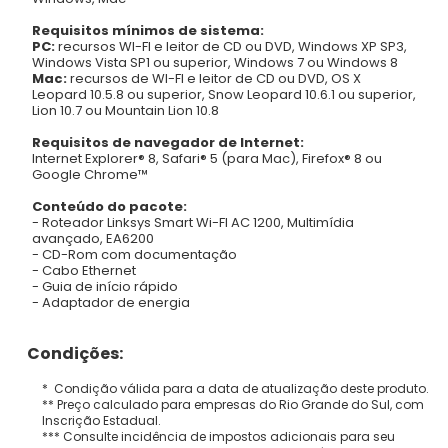
Requisitos mínimos de sistema:
PC:
recursos WI-FI e leitor de CD ou DVD, Windows XP SP3,
Windows Vista SP1 ou superior, Windows 7 ou Windows 8
Mac:
recursos de WI-FI e leitor de CD ou DVD, OS X
Leopard 10.5.8 ou superior, Snow Leopard 10.6.1 ou superior,
Lion 10.7 ou Mountain Lion 10.8
Requisitos de navegador de Internet:
Internet Explorer® 8, Safari® 5 (para Mac), Firefox® 8 ou
Google Chrome™
Conteúdo do pacote:
- Roteador Linksys Smart Wi-FI AC 1200, Multimídia
avançado, EA6200
- CD-Rom com documentação
- Cabo Ethernet
- Guia de início rápido
- Adaptador de energia
Condições:
* Condição válida para a data de atualização deste produto.
** Preço calculado para empresas do Rio Grande do Sul, com
Inscrição Estadual.
*** Consulte incidência de impostos adicionais para seu