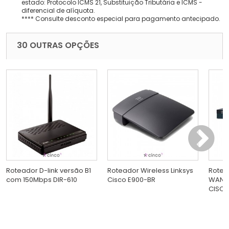
estado: Protocolo ICMS 21, Substituição Tributária e ICMS -
diferencial de alíquota.
**** Consulte desconto especial para pagamento antecipado.
30 OUTRAS OPÇÕES
Roteador D-link versão B1
Roteador Wireless Linksys
Rotea
com 150Mbps DIR-610
Cisco E900-BR
WAN Gi
CISCO