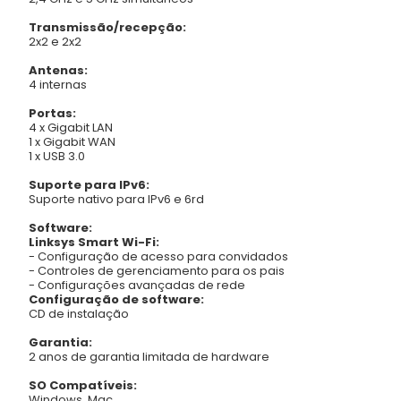
Transmissão/recepção:
2x2 e 2x2
Antenas:
4 internas
Portas:
4 x Gigabit LAN
1 x Gigabit WAN
1 x USB 3.0
Suporte para IPv6:
Suporte nativo para IPv6 e 6rd
Software:
Linksys Smart Wi-Fi:
- Configuração de acesso para convidados
- Controles de gerenciamento para os pais
- Configurações avançadas de rede
Configuração de software:
CD de instalação
Garantia:
2 anos de garantia limitada de hardware
SO Compatíveis:
Windows, Mac