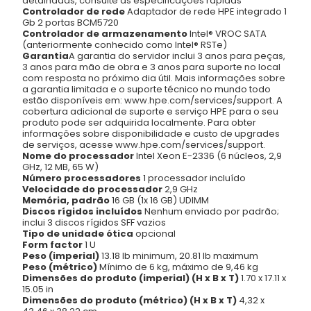
detalhadas, consulte as especificações rápidas
Controlador de rede
Adaptador de rede HPE integrado 1
Gb 2 portas BCM5720
Controlador de armazenamento
Intel® VROC SATA
(anteriormente conhecido como Intel® RSTe)
Garantia
A garantia do servidor inclui 3 anos para peças,
3 anos para mão de obra e 3 anos para suporte no local
com resposta no próximo dia útil. Mais informações sobre
a garantia limitada e o suporte técnico no mundo todo
estão disponíveis em: www.hpe.com/services/support. A
cobertura adicional de suporte e serviço HPE para o seu
produto pode ser adquirida localmente. Para obter
informações sobre disponibilidade e custo de upgrades
de serviços, acesse www.hpe.com/services/support.
Nome do processador
Intel Xeon E-2336 (6 núcleos, 2,9
GHz, 12 MB, 65 W)
Número processadores
1 processador incluído
Velocidade do processador
2,9 GHz
Memória, padrão
16 GB (1x 16 GB) UDIMM
Discos rígidos incluídos
Nenhum enviado por padrão;
inclui 3 discos rígidos SFF vazios
Tipo de unidade ótica
opcional
Form factor
1 U
Peso (imperial)
13.18 lb minimum, 20.81 lb maximum
Peso (métrico)
Mínimo de 6 kg, máximo de 9,46 kg
Dimensões do produto (imperial) (H x B x T)
1.70 x 17.11 x
15.05 in
Dimensões do produto (métrico) (H x B x T)
4,32 x