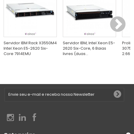
Servidor IBM Rack X3550M4
Servidor IBM, Intel Xeon E5-
Proli
Intel Xeon E5-2620 Six-
2620 Six-Core, 6 Baias
3075 
Core 7914EMU
livres (duas...
2.66GH