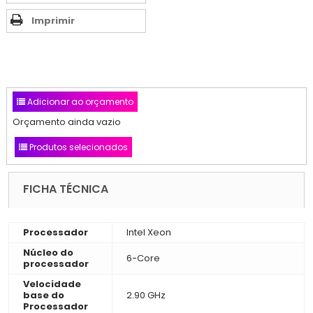
Imprimir
Adicionar ao orçamento
Orçamento ainda vazio
Produtos selecionados
FICHA TÉCNICA
Processador
Intel Xeon
Núcleo do
6-Core
processador
Velocidade
base do
2.90 GHz
Processador