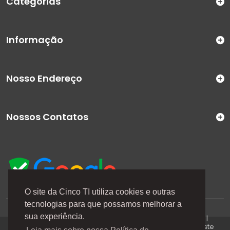
Categorias
Informação
Nosso Endereço
Nossos Contatos
O site da Cinco TI utiliza cookies e outras
tecnologias para que possamos melhorar a
A Cinco TI (5TI) é uma marca registrada de CINCO TI
sua experiência.
COMERCIO E SERVICOS LTDA | CNPJ: 08.307.867/0001-04 |
Todos os direitos reservados. Os preços anunciados neste