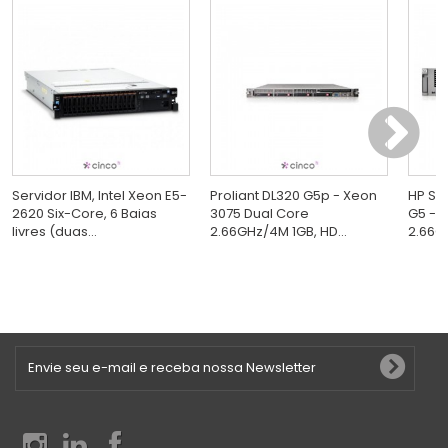
Servidor IBM, Intel Xeon E5-
Proliant DL320 G5p - Xeon
HP Ser
2620 Six-Core, 6 Baias
3075 Dual Core
G5 - 
livres (duas...
2.66GHz/4M 1GB, HD...
2.66GH