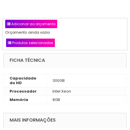
Adicionar ao orçamento
Orçamento ainda vazio
Produtos selecionados
FICHA TÉCNICA
Capacidade
300GB
do HD
Processador
Intel Xeon
Memória
8GB
MAIS INFORMAÇÕES