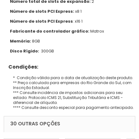
Número total de slots de expansão:
2
Número de slots PCI Express:
x8 1
Número de slots PCI Express
: x16 1
Fabricante do controlador gráfico:
Matrox
Memória:
8GB
Disco Rígido:
300GB
Condições:
* Condição válida para a data de atualização deste produto.
** Preço calculado para empresas do Rio Grande do Sul, com
Inscrição Estadual.
*** Consulte incidência de impostos adicionais para seu
estado: Protocolo ICMS 21, Substituição Tributária e ICMS -
diferencial de alíquota.
**** Consulte desconto especial para pagamento antecipado.
30 OUTRAS OPÇÕES