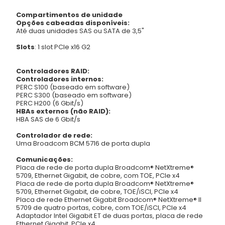
Compartimentos de unidade
Opções cabeadas disponíveis:
Até duas unidades SAS ou SATA de 3,5"
Slots
:
1 slot PCIe x16 G2
Controladores RAID:
Controladores internos:
PERC S100 (baseado em software)
PERC S300 (baseado em software)
PERC H200 (6 Gbit/s)
HBAs externos (não RAID):
HBA SAS de 6 Gbit/s
Controlador de rede:
Uma Broadcom BCM 5716 de porta dupla
Comunicações:
Placa de rede de porta dupla Broadcom® NetXtreme®
5709, Ethernet Gigabit, de cobre, com TOE, PCIe x4
Placa de rede de porta dupla Broadcom® NetXtreme®
5709, Ethernet Gigabit, de cobre, TOE/iSCI, PCIe x4
Placa de rede Ethernet Gigabit Broadcom® NetXtreme® II
5709 de quatro portas, cobre, com TOE/iSCI, PCIe x4
Adaptador Intel Gigabit ET de duas portas, placa de rede
Ethernet Gigabit, PCIe x4