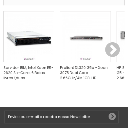
Servidor IBM, Intel Xeon E5-
Proliant DL320 G5p - Xeon
HP Ser
2620 Six-Core, 6 Baias
3075 Dual Core
G5 - 
livres (duas...
2.66GHz/4M 1GB, HD...
2.66GH