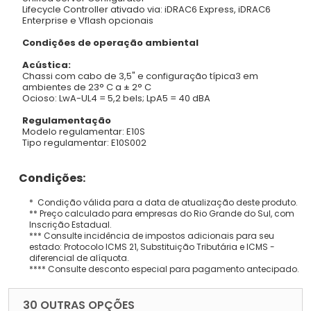
Lifecycle Controller ativado via: iDRAC6 Express, iDRAC6
Enterprise e Vflash opcionais
Condições de operação ambiental
Acústica:
Chassi com cabo de 3,5" e configuração típica3 em
ambientes de 23° C a ± 2° C
Ocioso: LwA-UL4 = 5,2 bels; LpA5 = 40 dBA
Regulamentação
Modelo regulamentar: E10S
Tipo regulamentar: E10S002
Condições:
* Condição válida para a data de atualização deste produto.
** Preço calculado para empresas do Rio Grande do Sul, com
Inscrição Estadual.
*** Consulte incidência de impostos adicionais para seu
estado: Protocolo ICMS 21, Substituição Tributária e ICMS -
diferencial de alíquota.
**** Consulte desconto especial para pagamento antecipado.
30 OUTRAS OPÇÕES