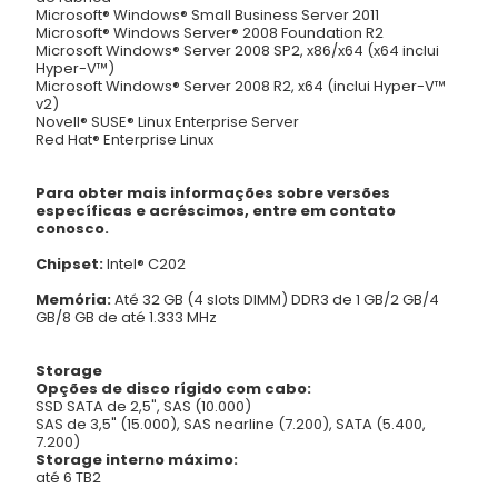
Microsoft® Windows® Small Business Server 2011
Microsoft® Windows Server® 2008 Foundation R2
Microsoft Windows® Server 2008 SP2, x86/x64 (x64 inclui
Hyper-V™)
Microsoft Windows® Server 2008 R2, x64 (inclui Hyper-V™
v2)
Novell® SUSE® Linux Enterprise Server
Red Hat® Enterprise Linux
Para obter mais informações sobre versões
específicas e acréscimos, entre em contato
conosco.
Chipset:
Intel® C202
Memória:
Até 32 GB (4 slots DIMM) DDR3 de 1 GB/2 GB/4
GB/8 GB de até 1.333 MHz
Storage
Opções de disco rígido com cabo:
SSD SATA de 2,5", SAS (10.000)
SAS de 3,5" (15.000), SAS nearline (7.200), SATA (5.400,
7.200)
Storage interno máximo:
até 6 TB2