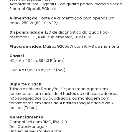
Adaptador Intel Gigabit ET de quatro portas, placa de rede
Ethernet Gigabit, PCIe x4
Alimentação:
Fonte de alimentação com apenas um
cabo, 250 W (80+ SILVER)
Disponibilidade
:
LED de diagnóstico do Quad Pack,
memória ECC, RAID suplementar, TPM/TCM
Placa de vídeo
:
Matrox G200eW com 16 MB de memória
Chassi
:
42,4 A x 434 L x 394,3 P (mm)
1,66” A x 17,09” L x 15,52” P (pol)
Suporte a rack:
Trilhos estáticos ReadyRails™ para montagem sem
ferramentas em racks de 4 hastes de orifícios redondos
não rosqueados ou quadrados, ou montagem com
ferramentas em racks de 4 hastes rosqueadas e de 2
hastes (Telco).
Gerenciamento:
Compatível com BMC, IPMI 2.0
Dell OpenManage™
Unified Server Configurator