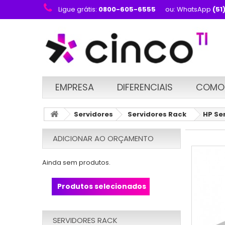
Ligue grátis:
0800-605-6555
ou: WhatsApp
(51
EMPRESA
DIFERENCIAIS
COMO
Servidores
Servidores Rack
HP Se
ADICIONAR AO ORÇAMENTO
Ainda sem produtos.
Produtos selecionados
SERVIDORES RACK