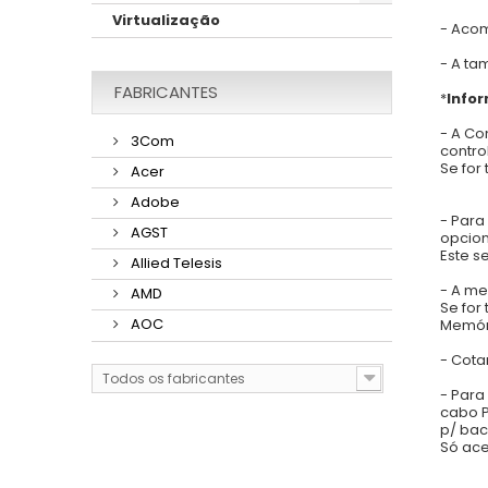
Virtualização
- Acom
- A ta
FABRICANTES
*
Info
- A Co
3Com
contro
Se for
Acer
Adobe
- Para
AGST
opcion
Este s
Allied Telesis
- A me
AMD
Se for
AOC
Memór
- Cota
Todos os fabricantes
- Para
cabo P
p/ bac
Só ace