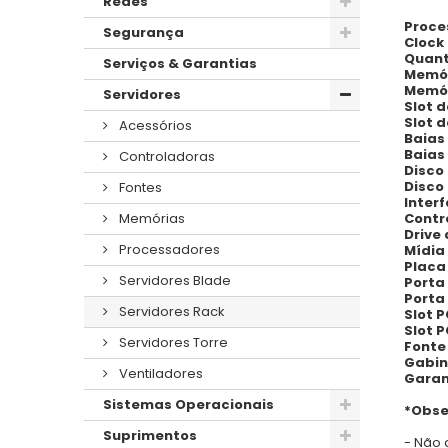
Redes
Proce
Segurança
Clock
Quant
Serviços & Garantias
Memór
Memó
Servidores
Slot 
Slot 
Acessórios
Baias 
Baias
Controladoras
Disco
Disco
Fontes
Inter
Contr
Memórias
Drive
Processadores
Mídia
Placa
Servidores Blade
Porta
Porta
Servidores Rack
Slot P
Slot P
Servidores Torre
Fonte
Gabin
Ventiladores
Garan
Sistemas Operacionais
*Obse
Suprimentos
- Não