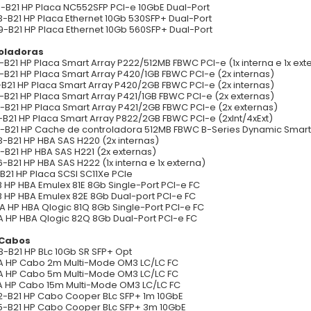
-B21 HP Placa NC552SFP PCI-e 10GbE Dual-Port
-B21 HP Placa Ethernet 10Gb 530SFP+ Dual-Port
-B21 HP Placa Ethernet 10Gb 560SFP+ Dual-Port
oladoras
-B21 HP Placa Smart Array P222/512MB FBWC PCI-e (1x interna e 1x ext
-B21 HP Placa Smart Array P420/1GB FBWC PCI-e (2x internas)
-B21 HP Placa Smart Array P420/2GB FBWC PCI-e (2x internas)
-B21 HP Placa Smart Array P421/1GB FBWC PCI-e (2x externas)
-B21 HP Placa Smart Array P421/2GB FBWC PCI-e (2x externas)
-B21 HP Placa Smart Array P822/2GB FBWC PCI-e (2xInt/4xExt)
-B21 HP Cache de controladora 512MB FBWC B-Series Dynamic Smart
-B21 HP HBA SAS H220 (2x internas)
-B21 HP HBA SAS H221 (2x externas)
-B21 HP HBA SAS H222 (1x interna e 1x externa)
-B21 HP Placa SCSI SC11Xe PCIe
 HP HBA Emulex 81E 8Gb Single-Port PCI-e FC
 HP HBA Emulex 82E 8Gb Dual-port PCI-e FC
 HP HBA Qlogic 81Q 8Gb Single-Port PCI-e FC
 HP HBA Qlogic 82Q 8Gb Dual-Port PCI-e FC
 Cabos
-B21 HP BLc 10Gb SR SFP+ Opt
A HP Cabo 2m Multi-Mode OM3 LC/LC FC
A HP Cabo 5m Multi-Mode OM3 LC/LC FC
 HP Cabo 15m Multi-Mode OM3 LC/LC FC
-B21 HP Cabo Cooper BLc SFP+ 1m 10GbE
-B21 HP Cabo Cooper BLc SFP+ 3m 10GbE