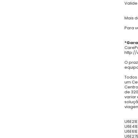
Valide
Mais d
Para v
*Gara
CarePa
http:/
O praz
equip
Todos 
um Cen
Centro
de 320
variar
soluçã
viagem
U6E21E
U6E41E
U6E61E
U6E27E