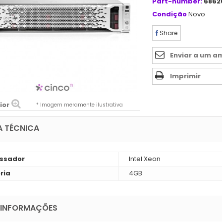
Part-number:
6862
Condição
Novo
Share
Enviar a um a
Imprimir
ior
* Imagem meramente ilustrativa
A TÉCNICA
ssador
Intel Xeon
ria
4GB
 INFORMAÇÕES