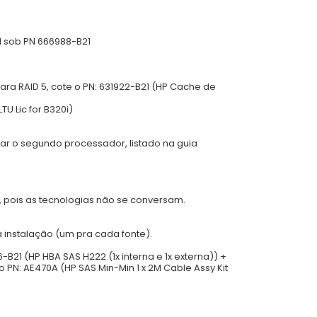
l sob PN 666988-B21
Para RAID 5, cote o PN: 631922-B21 (HP Cache de
U Lic for B320i)
r o segundo processador, listado na guia
, pois as tecnologias não se conversam.
a instalação (um pra cada fonte).
B21 (HP HBA SAS H222 (1x interna e 1x externa)) +
 PN: AE470A (HP SAS Min-Min 1 x 2M Cable Assy Kit