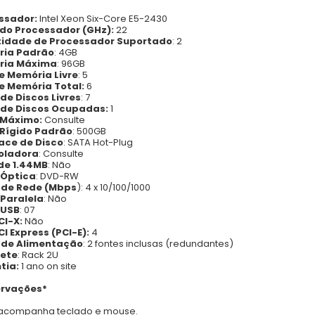
ssador:
Intel Xeon Six-Core E5-2430
 do Processador (GHz):
22
idade de Processador Suportado
: 2
ia Padrão
: 4GB
ria Máxima
: 96GB
de Memória Livre
: 5
de Memória Total:
6
de Discos Livres
: 7
 de Discos Ocupadas:
1
 Máximo:
Consulte
 Rígido Padrão
: 500GB
face de Disco
: SATA Hot-Plug
oladora
: Consulte
 de 1.44MB
: Não
 Óptica
: DVD-RW
 de Rede (Mbps
): 4 x 10/100/1000
 Paralela
: Não
 USB
: 07
CI-X:
Não
CI Express (PCI-E):
4
 de Alimentação
: 2 fontes inclusas (redundantes)
ete
: Rack 2U
tia:
1 ano on site
rvações*
 acompanha teclado e mouse.