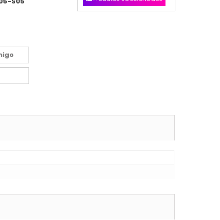
05-S05
migo