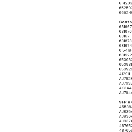
614203
652503
665249
Contr
631667
631670
631671
631673
631674
615418
631922
650933
650931
650926
412911
AJ762B
AJ763B
AK344A
AJ764A
SFP e
455883
AJ835
AJ836
AJ837A
487652
487655