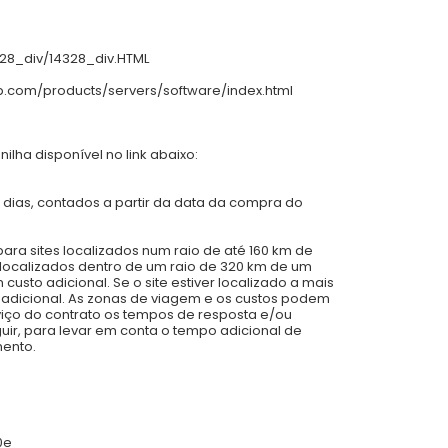
328_div/14328_div.HTML
.hp.com/products/servers/software/index.html
lha disponível no link abaixo:
 dias, contados a partir da data da compra do
ra sites localizados num raio de até 160 km de
 localizados dentro de um raio de 320 km de um
sto adicional. Se o site estiver localizado a mais
adicional. As zonas de viagem e os custos podem
viço do contrato os tempos de resposta e/ou
uir, para levar em conta o tempo adicional de
mento.
0e