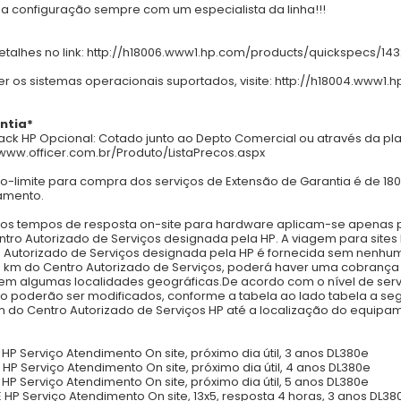
 a configuração sempre com um especialista da linha!!!
etalhes no link: http://h18006.www1.hp.com/products/quickspecs/14
er os sistemas operacionais suportados, visite: http://h18004.www1
ntia*
ck HP Opcional: Cotado junto ao Depto Comercial ou através da plani
/www.officer.com.br/Produto/ListaPrecos.aspx
o-limite para compra dos serviços de Extensão de Garantia é de 180
amento.
os tempos de resposta on-site para hardware aplicam-se apenas pa
tro Autorizado de Serviços designada pela HP. A viagem para sites
 Autorizado de Serviços designada pela HP é fornecida sem nenhum cu
 km do Centro Autorizado de Serviços, poderá haver uma cobrança 
 em algumas localidades geográficas.De acordo com o nível de ser
o poderão ser modificados, conforme a tabela ao lado tabela a seg
 do Centro Autorizado de Serviços HP até a localização do equipa
 HP Serviço Atendimento On site, próximo dia útil, 3 anos DL380e
 HP Serviço Atendimento On site, próximo dia útil, 4 anos DL380e
 HP Serviço Atendimento On site, próximo dia útil, 5 anos DL380e
 HP Serviço Atendimento On site, 13x5, resposta 4 horas, 3 anos DL38