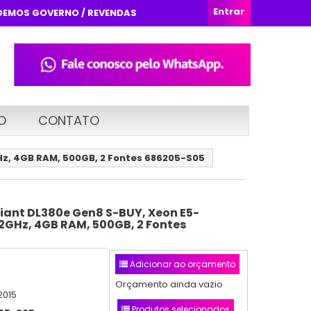
Entrar
DEMOS GOVERNO / REVENDAS
O
CONTATO
GHz, 4GB RAM, 500GB, 2 Fontes 686205-S05
liant DL380e Gen8 S-BUY, Xeon E5-
.2GHz, 4GB RAM, 500GB, 2 Fontes
Adicionar ao orçamento
Orçamento ainda vazio
2015
Produtos selecionados