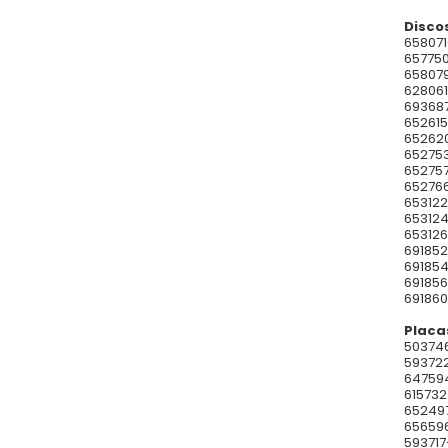
Disco
658071
657750
658079
628061
693687
652615
652620
652753
652757
652766
653122
653124
653126
691852
691854
691856
691860
Placa
503746
593722
647594
615732
652497
656596
593717