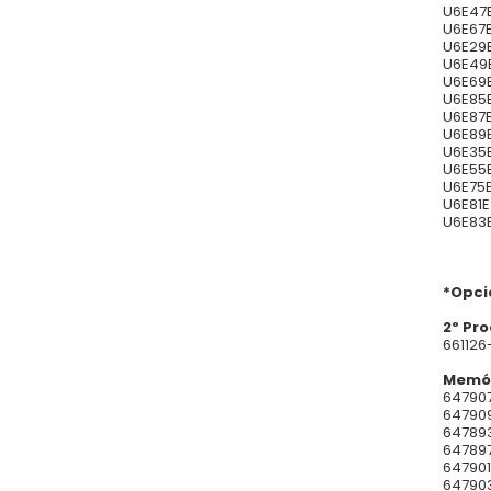
U6E47E
U6E67E
U6E29E
U6E49E
U6E69E
U6E85E
U6E87E
U6E89E
U6E35E
U6E55E
U6E75E
U6E81E
U6E83E
*Opci
2º Pr
661126
Memó
647907
647909
647893
647897
647901
647903