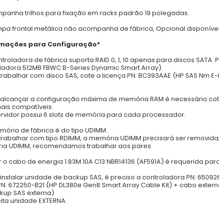
panha trilhos para fixação em racks padrão 19 polegadas.
mpa frontal metálica não acompanha de fábrica, Opcional disponíve
rmações para Configuração*
ntroladora de fábrica suporta RAID 0, 1, 10 apenas para discos SATA. 
ladora 512MB FBWC B-Series Dynamic Smart Array).
 trabalhar com disco SAS, cote a licença PN: BC393AAE (HP SAS Nm E-LT
 alcançar a configuração máxima de memória RAM é necessário cota
ais compatíveis.
ervidor possui 6 slots de memória para cada processador.
mória de fábrica é do tipo UDIMM.
 trabalhar com tipo RDIMM, a memória UDIMM precisará ser removida
ia UDIMM, recomendamos trabalhar aos pares.
r o cabo de energia 1.83M 10A C13 NBR14136 (AF591A) é requerida par
 instalar unidade de backup SAS, é preciso a controladora PN: 650926-
N: 672250-B21 (HP DL380e Gen8 Smart Array Cable Kit) + cabo externo
kup SAS externa)
ita unidade EXTERNA.