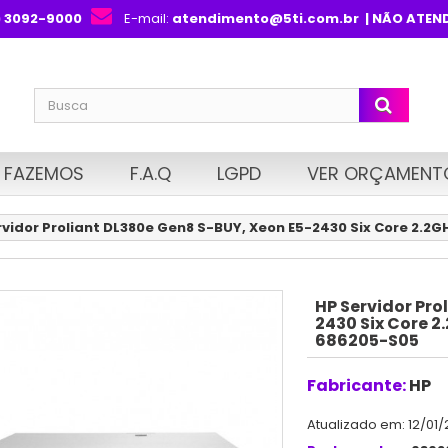
) 3092-9000
E-mail:
atendimento@5ti.com.br
| NÃO ATEN
 FAZEMOS
F.A.Q
LGPD
VER ORÇAMENT
rvidor Proliant DL380e Gen8 S-BUY, Xeon E5-2430 Six Core 2.2
HP Servidor Pro
2430 Six Core 2
686205-S05
Fabricante:
HP
Atualizado em: 12/01/