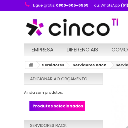
Ligue grátis:
0800-605-6555
ou: WhatsApp
(51
EMPRESA
DIFERENCIAIS
COMO
Servidores
Servidores Rack
Servi
ADICIONAR AO ORÇAMENTO
Ainda sem produtos.
Produtos selecionados
SERVIDORES RACK