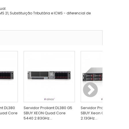
ual.
 21, Substituição Tributária e ICMS - diferencial de
ant DL380
Servidor Proliant DL380 G5
Servidor Proliant DL120 G5
Quad Core
SBUY XEON Quad Core
SBUY Xeon Qual Core X32
5440 2.83GHz...
2.13GHz...