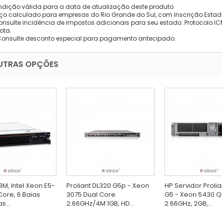
dição válida para a data de atualização deste produto.
eço calculado para empresas do Rio Grande do Sul, com Inscrição Estad
onsulte incidência de impostos adicionais para seu estado: Protocolo ICMS
ota.
Consulte desconto especial para pagamento antecipado.
UTRAS OPÇÕES
BM, Intel Xeon E5-
Proliant DL320 G5p - Xeon
HP Servidor Proli
Core, 6 Baias
3075 Dual Core
G5 - Xeon 5430 
s...
2.66GHz/4M 1GB, HD...
2.66GHz, 2GB,...