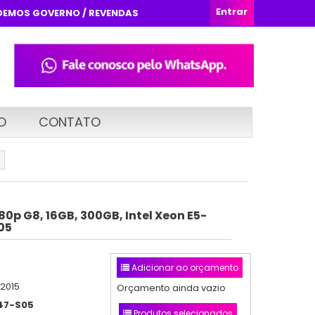
Entrar
DEMOS GOVERNO / REVENDAS
O
CONTATO
80p G8, 16GB, 300GB, Intel Xeon E5-
05
Adicionar ao orçamento
/2015
Orçamento ainda vazio
47-S05
Produtos selecionados