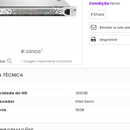
Condição
Novo
Share
Enviar a um a
Imprimir
ior
* Imagem meramente ilustrativa
A TÉCNICA
idade do HD
300GB
ssador
Intel Xeon
ria
16GB