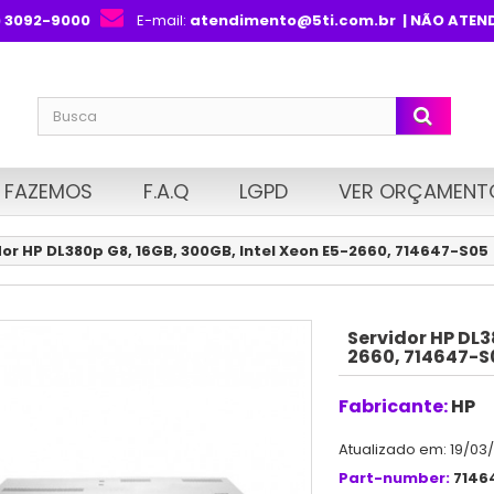
) 3092-9000
E-mail:
atendimento@5ti.com.br
| NÃO ATEN
 FAZEMOS
F.A.Q
LGPD
VER ORÇAMENT
dor HP DL380p G8, 16GB, 300GB, Intel Xeon E5-2660, 714647-S05
Servidor HP DL3
2660, 714647-S
Fabricante:
HP
Atualizado em: 19/03
Part-number:
7146