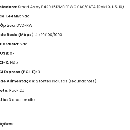
oladora:
Smart Array P420i/512MB FBWC SAS/SATA (Raid 0, 1, 5, 10)
de 1.44MB:
Não
 Óptica
: DVD-RW
 de Rede (Mbps
): 4 x 10/100/1000
 Paralela
: Não
 USB
: 07
CI-X:
Não
CI Express (PCI-E):
3
 de Alimentação
: 2 fontes inclusas (redundantes)
ete:
Rack 2U
tia:
3 anos on site
ções: