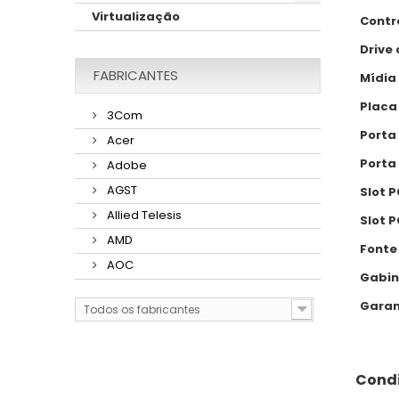
Virtualização
Contr
Drive 
FABRICANTES
Mídia
Placa
3Com
Porta
Acer
Porta
Adobe
AGST
Slot P
Allied Telesis
Slot P
AMD
Fonte
AOC
Gabin
Garan
Todos os fabricantes
Condi