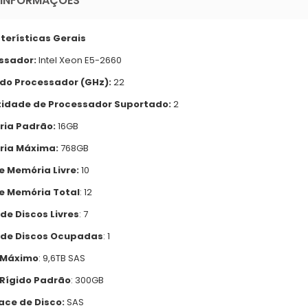
 INFORMAÇÕES
terísticas Gerais
ssador:
Intel Xeon E5-2660
 do Processador (GHz):
22
idade de Processador Suportado:
2
ia Padrão:
16GB
ia Máxima:
768GB
e Memória Livre:
10
de Memória Total
: 12
de Discos Livres
: 7
 de Discos Ocupadas
: 1
 Máximo
: 9,6TB SAS
 Rígido Padrão
: 300GB
ace de Disco:
SAS