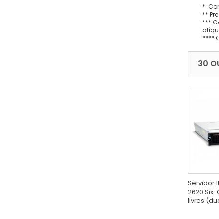
* Con
** Pr
*** C
alíqu
**** 
30 O
Servidor I
2620 Six-
livres (dua