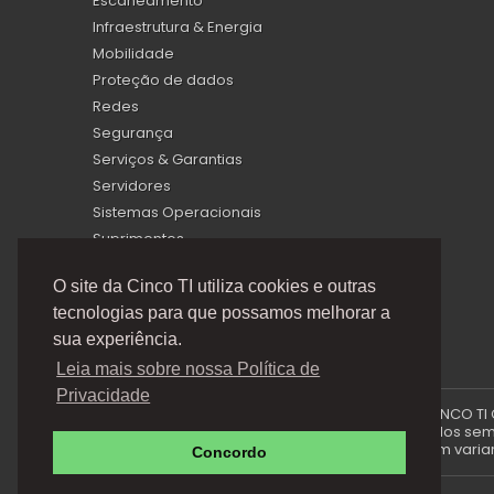
Escaneamento
Infraestrutura & Energia
Mobilidade
Proteção de dados
Redes
Segurança
Serviços & Garantias
Servidores
Sistemas Operacionais
Suprimentos
Virtualização
O site da Cinco TI utiliza cookies e outras
tecnologias para que possamos melhorar a
sua experiência.
Leia mais sobre nossa Política de
Privacidade
A Cinco TI (5TI) é uma marca registrada de CINCO TI
via e-mails promocionais podem ser alterados sem p
produto e podem variar 
Concordo