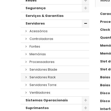
MAIS
Redes
Segurança
Carac
Serviços & Garantias
Proce
Servidores
Clock
Acessórios
Quant
Controladoras
Memór
Fontes
Memór
Memórias
Slot d
Processadores
Slot 
Servidores Blade
Baias 
Servidores Rack
Servidores Torre
Baias
Ventiladores
Disco
Sistemas Operacionais
Disco
Suprimentos
Interf