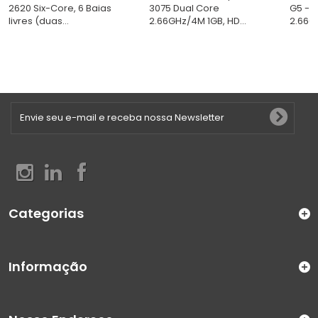
2620 Six-Core, 6 Baias
3075 Dual Core
G5 - 
livres (duas...
2.66GHz/4M 1GB, HD...
2.66GH
Categorias
Informação