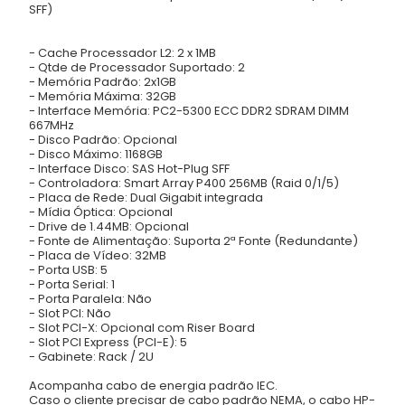
SFF)
- Cache Processador L2: 2 x 1MB
- Qtde de Processador Suportado: 2
- Memória Padrão: 2x1GB
- Memória Máxima: 32GB
- Interface Memória: PC2-5300 ECC DDR2 SDRAM DIMM
667MHz
- Disco Padrão: Opcional
- Disco Máximo: 1168GB
- Interface Disco: SAS Hot-Plug SFF
- Controladora: Smart Array P400 256MB (Raid 0/1/5)
- Placa de Rede: Dual Gigabit integrada
- Mídia Óptica: Opcional
- Drive de 1.44MB: Opcional
- Fonte de Alimentação: Suporta 2ª Fonte (Redundante)
- Placa de Vídeo: 32MB
- Porta USB: 5
- Porta Serial: 1
- Porta Paralela: Não
- Slot PCI: Não
- Slot PCI-X: Opcional com Riser Board
- Slot PCI Express (PCI-E): 5
- Gabinete: Rack / 2U
Acompanha cabo de energia padrão IEC.
Caso o cliente precisar de cabo padrão NEMA, o cabo HP-