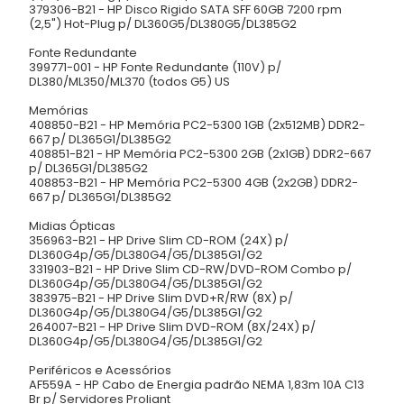
379306-B21 - HP Disco Rigido SATA SFF 60GB 7200 rpm
(2,5") Hot-Plug p/ DL360G5/DL380G5/DL385G2
Fonte Redundante
399771-001 - HP Fonte Redundante (110V) p/
DL380/ML350/ML370 (todos G5) US
Memórias
408850-B21 - HP Memória PC2-5300 1GB (2x512MB) DDR2-
667 p/ DL365G1/DL385G2
408851-B21 - HP Memória PC2-5300 2GB (2x1GB) DDR2-667
p/ DL365G1/DL385G2
408853-B21 - HP Memória PC2-5300 4GB (2x2GB) DDR2-
667 p/ DL365G1/DL385G2
Midias Ópticas
356963-B21 - HP Drive Slim CD-ROM (24X) p/
DL360G4p/G5/DL380G4/G5/DL385G1/G2
331903-B21 - HP Drive Slim CD-RW/DVD-ROM Combo p/
DL360G4p/G5/DL380G4/G5/DL385G1/G2
383975-B21 - HP Drive Slim DVD+R/RW (8X) p/
DL360G4p/G5/DL380G4/G5/DL385G1/G2
264007-B21 - HP Drive Slim DVD-ROM (8X/24X) p/
DL360G4p/G5/DL380G4/G5/DL385G1/G2
Periféricos e Acessórios
AF559A - HP Cabo de Energia padrão NEMA 1,83m 10A C13
Br p/ Servidores Proliant