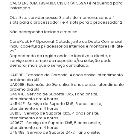
CABO ENERGIA 1.83M 10A C13 BR (AF559A) é requerida para
instalação.
Obs: Este servidor possui 8 slots de memoria, sendo 4
slots para o processador 1 e 4 slots para o processador 2.
Não acompanha teclado e mouse.
CarePack HP Opcional: Cotado junto ao Depto Comercial.
Inclui cobertura p/ acessórios internos e monitores HP até
22"
Dependendo da região onde se localiza o cliente, o
serviço com tempo de resposta e/ou solução pode
demorar mais que o serviço contratado.
UA010E . Extensão de Garantia, 4 anos onsite, atendimento
próximo dia útil
UA009E . Extensão de Garantia, 5 anos onsite, atendimento
próximo dia útil
U4547E . Serviço de Suporte 13x5, 1 ano onsite,
atendimento em 4 horas
U4544E . Serviço de Suporte 13x5, 3 anos onsite,
atendimento em 4 horas
U8101E . Serviço de Suporte 13x5, 4 anos onsite,
atendimento em 4 horas
U8067E . Serviço de Suporte 13x5, 5 anos onsite,
atendimento em 4 horas
U4548E . Serviço de Suporte 24x7, 1 ano onsite,