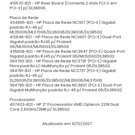
410570-B21 - HP Riser Board (Converte 2 slots PCI-E em
PCI-X) p/ DL380G5
Placa de Rede
434905-B21 - HP Placa de Rede NC110T (PCI-E) Gigabit
padrão RJ-45 p/
ML350G5/ML370G5/DL360G5/DL380G5/DL385G2
412648-B21 - HP Placa de Rede NC360T (PCI-E) Dual-Port
Gigabit padrão RJ45 p/ Proliant
G5/ML110G4/ML150G3/DL385G2
435508-B21 - HP Placa de Rede NC364T (PCI-E) Quad-Port
Gigabit padrão RJ45 p/ Proliant G5/ML150G3/DL385G2
394793-B21 - HP Placa de Rede NC373F (PCI-E) Gigabit
Fibra padrão LC Multifunção p/ Proliant G5/DL385G2
394791-B21 - HP Placa de Rede NC373T (PCI-E) Gigabit
padrão RJ-45 p/
DL260G5/DL380G5/DL385G2/ML350G5/ML370G5
394795-B21 - HP Placa de Rede NC380T (PCI-E) Dual-Port
Gigabit Multifunção padrão RJ-45 p/ Proliant G5/DL385G2
Processador
407433-B21 - HP 2º Processador AMD Opteron 2218 Dual
Core 2.60GHz/2MB p/ DL385G2
Atualizado em 10/12/2007.