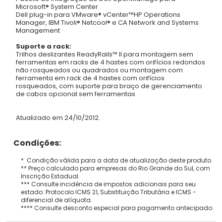
Microsoft® System Center
Dell plug-in para VMware® vCenter™HP Operations
Manager, IBM Tivoli® Netcool® e CA Network and Systems
Management
Suporte a rack:
Trilhos deslizantes ReadyRails™ II para montagem sem
ferramentas em racks de 4 hastes com orifícios redondos
não rosqueados ou quadrados ou montagem com
ferramenta em rack de 4 hastes com orifícios
rosqueados, com suporte para braço de gerenciamento
de cabos opcional sem ferramentas
Atualizado em 24/10/2012.
Condições:
* Condição válida para a data de atualização deste produto.
** Preço calculado para empresas do Rio Grande do Sul, com
Inscrição Estadual.
*** Consulte incidência de impostos adicionais para seu
estado: Protocolo ICMS 21, Substituição Tributária e ICMS -
diferencial de alíquota.
**** Consulte desconto especial para pagamento antecipado.