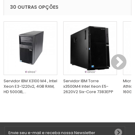
30 OUTRAS OPÇÕES
Servidor IBM X3100 M4 , Intel
Servidor IBM Torre
Micro
Xeon E3-1220v2, 4GB RAM,
x3500M4 Intel Xeon E5-
Athlon
HD 500GB,...
2620V2 Six-Core 7383EPP
160GB,