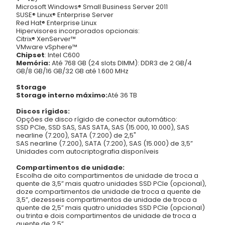
Microsoft Windows® Small Business Server 2011
SUSE® Linux® Enterprise Server
Red Hat® Enterprise Linux
Hipervisores incorporados opcionais:
Citrix® XenServer™
VMware vSphere™
Chipset
:
Intel C600
Memória:
Até 768 GB (24 slots DIMM): DDR3 de 2 GB/4
GB/8 GB/16 GB/32 GB até 1.600 MHz
Storage
Storage interno máximo:
Até 36 TB
Discos rígidos:
Opções de disco rígido de conector automático:
SSD PCIe, SSD SAS, SAS SATA, SAS (15.000, 10.000), SAS
nearline (7.200), SATA (7.200) de 2,5"
SAS nearline (7.200), SATA (7.200), SAS (15.000) de 3,5”
Unidades com autocriptografia disponíveis
Compartimentos de unidade:
Escolha de oito compartimentos de unidade de troca a
quente de 3,5” mais quatro unidades SSD PCIe (opcional),
doze compartimentos de unidade de troca a quente de
3,5”, dezesseis compartimentos de unidade de troca a
quente de 2,5” mais quatro unidades SSD PCIe (opcional)
ou trinta e dois compartimentos de unidade de troca a
quente de 2,5”