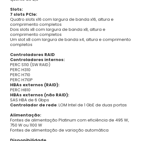
Slots:
7 slots PCIe:
Quatro slots x16 com largura de banda x16, altura e
comprimento completos
Dois slots x8 com largura de banda x8, altura e
comprimento completos
Um slot x8 com largura de banda x4, altura e comprimento
completos
Controladores RAID
Controladores internos:
PERC S110 (SW RAID)
PERC H310
PERC H710
PERC H710P
HBAs externos (RAID):
PERC H810
HBAs externos (não RAID):
SAS HBA de 6 Gbps
Controlador de rede
:
LOM Intel de 1 GbE de duas portas
Alimentação:
Fontes de alimentação Platinum com eficiência de 495 W,
750 W ou 1100 W
Fontes de alimentação de variação automática
Disponibilidade