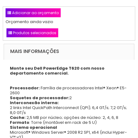
Adicionar ao orçamento
Orçamento ainda vazio
Produtos selecionados
MAIS INFORMAÇÕES
Monte seu Dell PowerEdge T620 com nosso
departamento comercial.
Processador:
Família de processadores Intel® Xeon® E5-
2600
Soquetes de processador:
2
Interconexão interna:
2 links Intel QuickPath Interconnect (QPI); 6,4 GT/s; 7,2 GT/s;
8,0 GT/s
Cache:
2,5 MB por núcleo; opções de núcleo: 2, 4, 6, 8
Formato
:
Torre (montável em rack de 5 U)
Sistema operacional
Microsoft® Windows Server® 2008 R2 SP1, x64 (inclui Hyper-
V™ v2)