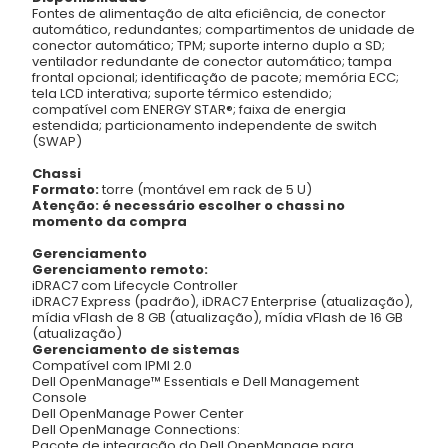
Fontes de alimentação de alta eficiência, de conector
automático, redundantes; compartimentos de unidade de
conector automático; TPM; suporte interno duplo a SD;
ventilador redundante de conector automático; tampa
frontal opcional; identificação de pacote; memória ECC;
tela LCD interativa; suporte térmico estendido;
compatível com ENERGY STAR®; faixa de energia
estendida; particionamento independente de switch
(SWAP)
Chassi
Formato:
torre (montável em rack de 5 U)
Atenção: é necessário escolher o chassi no
momento da compra
Gerenciamento
Gerenciamento remoto:
iDRAC7 com Lifecycle Controller
iDRAC7 Express (padrão), iDRAC7 Enterprise (atualização),
mídia vFlash de 8 GB (atualização), mídia vFlash de 16 GB
(atualização)
Gerenciamento de sistemas
Compatível com IPMI 2.0
Dell OpenManage™ Essentials e Dell Management
Console
Dell OpenManage Power Center
Dell OpenManage Connections:
Pacote de integração do Dell OpenManage para