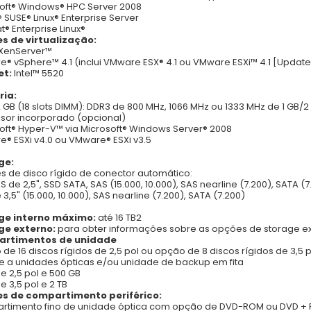
oft® Windows® HPC Server 2008
® SUSE® Linux® Enterprise Server
t® Enterprise Linux®
s de virtualização:
® XenServer™
® vSphere™ 4.1 (inclui VMware ESX® 4.1 ou VMware ESXi™ 4.1 [Update 1
et:
Intel™ 5520
ia:
2 GB (18 slots DIMM): DDR3 de 800 MHz, 1066 MHz ou 1333 MHz de 1 GB/
isor incorporado (opcional)
oft® Hyper-V™ via Microsoft® Windows Server® 2008
® ESXi v4.0 ou VMware® ESXi v3.5
ge:
 de disco rígido de conector automático:
S de 2,5", SSD SATA, SAS (15.000, 10.000), SAS nearline (7.200), SATA (7
3,5" (15.000, 10.000), SAS nearline (7.200), SATA (7.200)
ge interno máximo:
até 16 TB2
ge externo:
para obter informações sobre as opções de storage ext
rtimentos de unidade
de 16 discos rígidos de 2,5 pol ou opção de 8 discos rígidos de 3,
e a unidades ópticas e/ou unidade de backup em fita
e 2,5 pol e 500 GB
e 3,5 pol e 2 TB
s de compartimento periférico:
rtimento fino de unidade óptica com opção de DVD-ROM ou DVD +