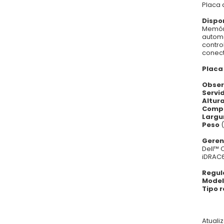
Placa 
Dispo
Memóri
automá
contro
conect
Placa
Obser
Servi
Altur
Comp
Largu
Peso
Geren
Dell™
iDRAC6
Regu
Model
Tipo 
Atuali