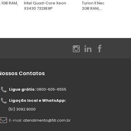
, 1GB RAM,
Intel Quad-Core Xeon
Turion II Neo N54L (2.2GHz
X3430 7328E8P
2GB RAM,...
Nossos Contatos
Ligue grátis:
0800-605-6555
Ligação local e WhatsApp:
(51) 3092.9000
E-mail:
atendimento@5ti.com.br