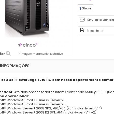
Share
Enviar a um a
Imprimir
ior
* Imagem meramente ilustrativa
 INFORMAÇÕES
 seu Dell PowerEdge T710 11G com nosso departamento comerc
ssador:
Até dois processadores Intel® Xeon® série 5500 y 5600 Qu
ma operacional:
oft® Windows® Small Business Server 2011
oft® Windows® Small Business Server 2008
oft® Windows Server® 2008 SP2, x86/x64 (x64 inclui Hyper-V™)
oft® Windows Server® 2008 R2 SP1, x64 (inclui Hyper-V™ v2)