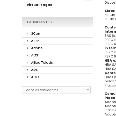
Discos
Virtualização
Slots:
6 PCIe
1 PCIe 
FABRICANTES
Contr
Intern
3Com
SAS 6/
PERC H
Acer
PERC 6
Exter
Adobe
PERC H
AGST
PERC 6
HBA e
Allied Telesis
HBA SA
HBA SA
AMD
Contr
Duas p
AOC
balan
Placas
Todos os fabricantes
Comu
Placa
Adapta
Adapta
Placa 
Adapta