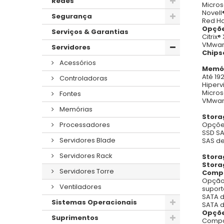
Redes
Micros
Novell
Segurança
Red Ha
Opçõe
Serviços & Garantias
Citrix
VMware
Servidores
Chips
Acessórios
Memór
Até 19
Controladoras
Hiperv
Micros
Fontes
VMware
Memórias
Stora
Opções
Processadores
SSD SA
Servidores Blade
SAS de 
Servidores Rack
Stora
Stora
Servidores Torre
Compa
Opção 
Ventiladores
suport
SATA d
Sistemas Operacionais
SATA d
Opçõe
Suprimentos
Compa