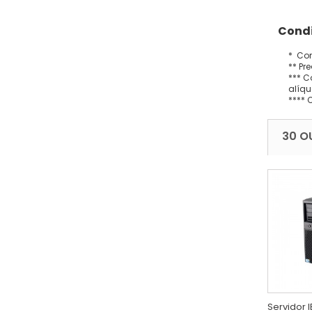
Condi
* Con
** Pr
*** C
alíqu
**** 
30 O
Servidor I