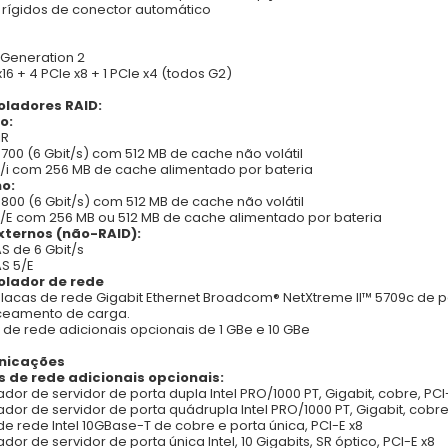
 rígidos de conector automático
 Generation 2
x16 + 4 PCIe x8 + 1 PCIe x4 (todos G2)
oladores RAID:
o:
iR
700 (6 Gbit/s) com 512 MB de cache não volátil
/i com 256 MB de cache alimentado por bateria
no:
800 (6 Gbit/s) com 512 MB de cache não volátil
/E com 256 MB ou 512 MB de cache alimentado por bateria
xternos (não-RAID):
S de 6 Gbit/s
S 5/E
olador de rede
lacas de rede Gigabit Ethernet Broadcom® NetXtreme II™ 5709c de p
ceamento de carga.
 de rede adicionais opcionais de 1 GBe e 10 GBe
nicações
s de rede adicionais opcionais:
dor de servidor de porta dupla Intel PRO/1000 PT, Gigabit, cobre, PCI
dor de servidor de porta quádrupla Intel PRO/1000 PT, Gigabit, cobre,
de rede Intel 10GBase-T de cobre e porta única, PCI-E x8
dor de servidor de porta única Intel, 10 Gigabits, SR óptico, PCI-E x8