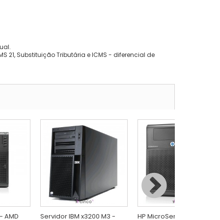
ual.
 21, Substituição Tributária e ICMS - diferencial de
 - AMD
Servidor IBM x3200 M3 -
HP MicroServer N54L - AM