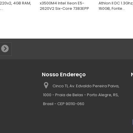
220v2, 4GB RAM,
x3500M4 Intel Xeon E5-
Athlon II DC 1.3Ghz
..
2620V2 Six-Core 7383EPP
160GB, Fonte...
Nosso Endereço
Cinco TI, Av. Edvaldo Pereira Paiva,
1000 - Praia de Belas - Porto Alegre, RS,
Brasil - CEP 90110-060