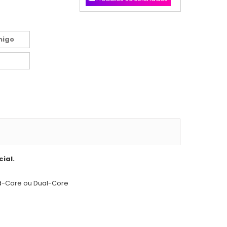
migo
ial.
ad-Core ou Dual-Core