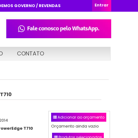
Entrar
DEMOS GOVERNO / REVENDAS
O
CONTATO
 T710
Adicionar ao orçamento
2014
Orçamento ainda vazio
 PowerEdge T710
Produtos selecionados