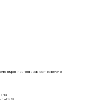
orta dupla incorporadas com failover e
-E x4
 PCI-E x8