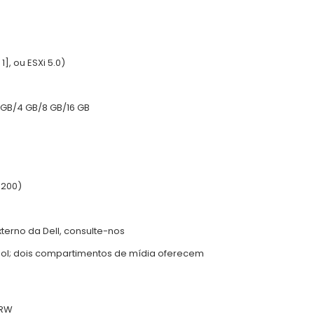
], ou ESXi 5.0)
2 GB/4 GB/8 GB/16 GB
.200)
erno da Dell, consulte-nos
5 pol; dois compartimentos de mídia oferecem
 RW