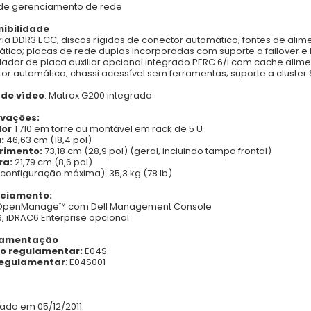
de gerenciamento de rede
nibilidade
a DDR3 ECC, discos rígidos de conector automático; fontes de ali
tico; placas de rede duplas incorporadas com suporte a failover e
lador de placa auxiliar opcional integrado PERC 6/i com cache alim
or automático; chassi acessível sem ferramentas; suporte a cluster 
 de vídeo
:
Matrox G200 integrada
vações:
dor
T710 em torre ou montável em rack de 5 U
a:
46,63 cm (18,4 pol)
rimento:
73,18 cm (28,9 pol) (geral, incluindo tampa frontal)
ra:
21,79 cm (8,6 pol)
(configuração máxima): 35,3 kg (78 lb)
ciamento:
 OpenManage™ com Dell Management Console
, iDRAC6 Enterprise opcional
lamentação
o regulamentar:
E04S
regulamentar
: E04S001
zado em 05/12/2011.