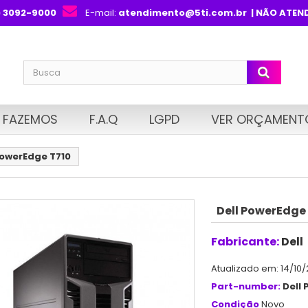
) 3092-9000
E-mail:
atendimento@5ti.com.br
| NÃO ATEN
 FAZEMOS
F.A.Q
LGPD
VER ORÇAMENT
PowerEdge T710
Dell PowerEdge
Fabricante:
Dell
Atualizado em: 14/10/
Part-number:
Dell
Condição
Novo