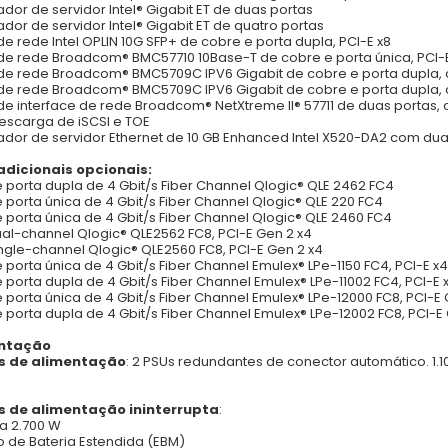
dor de servidor Intel® Gigabit ET de duas portas
dor de servidor Intel® Gigabit ET de quatro portas
de rede Intel OPLIN 10G SFP+ de cobre e porta dupla, PCI-E x8
de rede Broadcom® BMC57710 10Base-T de cobre e porta única, PCI-
de rede Broadcom® BMC5709C IPV6 Gigabit de cobre e porta dupla, c
de rede Broadcom® BMC5709C IPV6 Gigabit de cobre e porta dupla, 
de interface de rede Broadcom® NetXtreme II® 57711 de duas portas, c
scarga de iSCSI e TOE
dor de servidor Ethernet de 10 GB Enhanced Intel X520-DA2 com duas
adicionais opcionais:
 porta dupla de 4 Gbit/s Fiber Channel Qlogic® QLE 2462 FC4
 porta única de 4 Gbit/s Fiber Channel Qlogic® QLE 220 FC4
 porta única de 4 Gbit/s Fiber Channel Qlogic® QLE 2460 FC4
al-channel Qlogic® QLE2562 FC8, PCI-E Gen 2 x4
ngle-channel Qlogic® QLE2560 FC8, PCI-E Gen 2 x4
 porta única de 4 Gbit/s Fiber Channel Emulex® LPe-1150 FC4, PCI-E x4
 porta dupla de 4 Gbit/s Fiber Channel Emulex® LPe-11002 FC4, PCI-E 
 porta única de 4 Gbit/s Fiber Channel Emulex® LPe-12000 FC8, PCI-E 
 porta dupla de 4 Gbit/s Fiber Channel Emulex® LPe-12002 FC8, PCI-E
ntação
s de alimentação
:
2 PSUs redundantes de conector automático. 1.10
s de alimentação ininterrupta
:
a 2.700 W
 de Bateria Estendida (EBM)