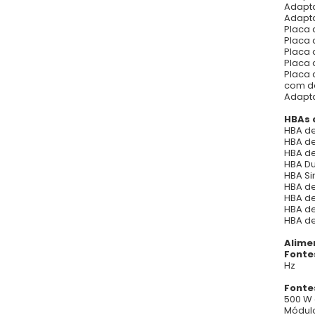
Adapta
Adapta
Placa 
Placa 
Placa 
Placa 
Placa 
com de
Adapta
HBAs 
HBA de
HBA de
HBA de
HBA Du
HBA Si
HBA de
HBA de
HBA de
HBA de
Alime
Fonte
Hz
Fonte
500 W 
Módulo