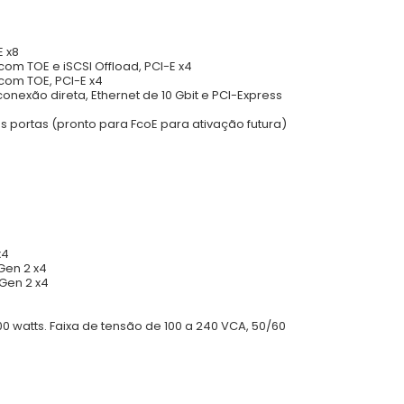
E x8
om TOE e iSCSI Offload, PCI-E x4
com TOE, PCI-E x4
onexão direta, Ethernet de 10 Gbit e PCI-Express
 portas (pronto para FcoE para ativação futura)
x4
Gen 2 x4
 Gen 2 x4
0 watts. Faixa de tensão de 100 a 240 VCA, 50/60