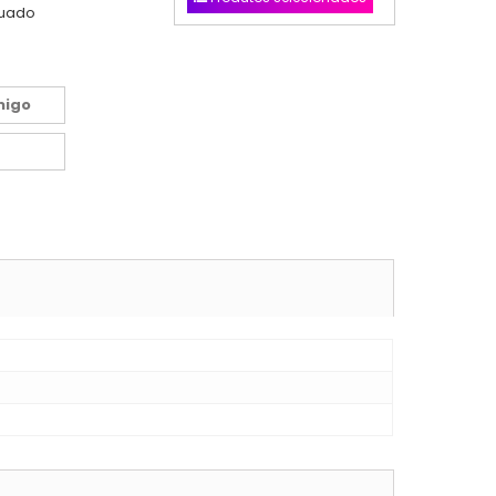
nuado
migo