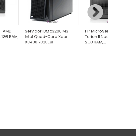
 - AMD
Servidor IBM x3200 M3 -
HP MicroServer N54L - AM
, 1GB RAM,
Intel Quad-Core Xeon
Turion II Neo N54L (2.2GHz
X3430 7328E8P
2GB RAM,...