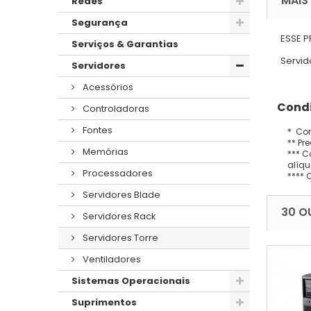
MAIS
Redes
Segurança
ESSE 
Serviços & Garantias
Servid
Servidores
Acessórios
Condi
Controladoras
Fontes
* Con
** Pr
Memórias
*** C
alíqu
Processadores
**** 
Servidores Blade
30 O
Servidores Rack
Servidores Torre
Ventiladores
Sistemas Operacionais
Suprimentos