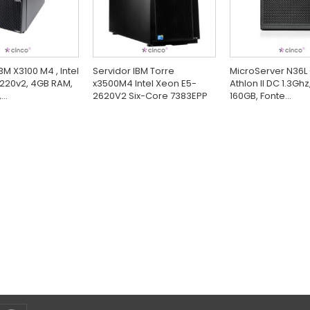
BM X3100 M4 , Intel
Servidor IBM Torre
MicroServer N36L
220v2, 4GB RAM,
x3500M4 Intel Xeon E5-
Athlon II DC 1.3Ghz
..
2620V2 Six-Core 7383EPP
160GB, Fonte...