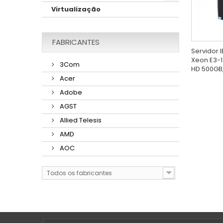
Virtualização
FABRICANTES
Servidor I
Xeon E3-1
3Com
HD 500GB,.
Acer
Adobe
AGST
Allied Telesis
AMD
AOC
Todos os fabricantes