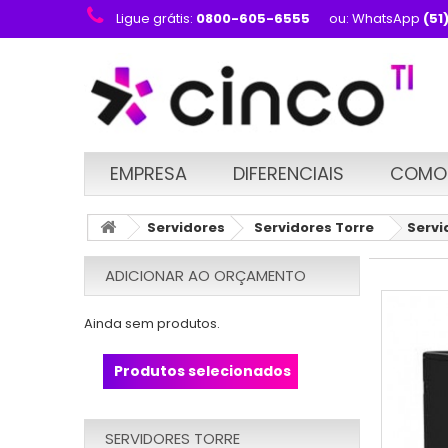
Ligue grátis:
0800-605-6555
ou: WhatsApp
(51
EMPRESA
DIFERENCIAIS
COMO
Servidores
Servidores Torre
Servi
ADICIONAR AO ORÇAMENTO
Ainda sem produtos.
Produtos selecionados
SERVIDORES TORRE