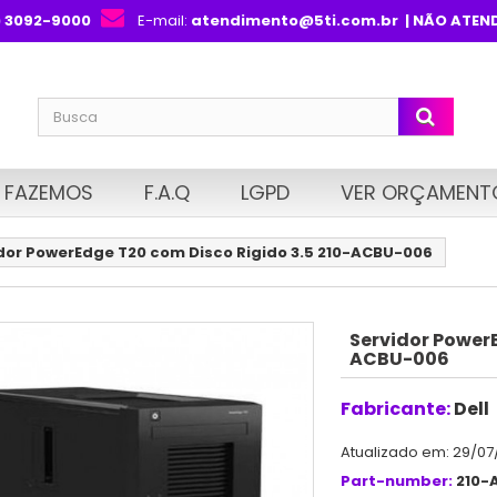
) 3092-9000
E-mail:
atendimento@5ti.com.br
| NÃO ATEN
 FAZEMOS
F.A.Q
LGPD
VER ORÇAMENT
dor PowerEdge T20 com Disco Rigido 3.5 210-ACBU-006
Servidor PowerE
ACBU-006
Fabricante:
Dell
Atualizado em: 29/07
Part-number:
210-