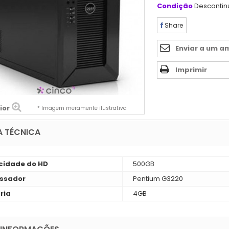
Condição
Desconti
Share
Enviar a um a
Imprimir
ior
* Imagem meramente ilustrativa
A TÉCNICA
idade do HD
500GB
ssador
Pentium G3220
ria
4GB