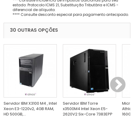
*** Consulte incidência de impostos adicionais para seu
estado: Protocolo ICMS 21, Substituição Tributária e ICMS -
diferencial de alíquota.
**** Consulte desconto especial para pagamento antecipado.
30 OUTRAS OPÇÕES
Servidor IBM X3100 M4 , Intel
Servidor IBM Torre
Micro
Xeon E3-1220v2, 4GB RAM,
x3500M4 Intel Xeon E5-
Athlon
HD 500GB,...
2620V2 Six-Core 7383EPP
160GB,