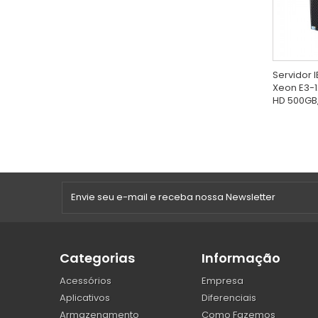
Servidor I
Xeon E3-1
HD 500GB,.
Categorias
Informação
Acessórios
Empresa
Aplicativos
Diferenciais
Armazenamento
Como Fazemos