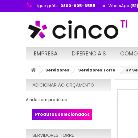
Ligue grátis:
0800-605-6555
ou: WhatsApp
(51
EMPRESA
DIFERENCIAIS
COMO
Servidores
Servidores Torre
HP Se
ADICIONAR AO ORÇAMENTO
Ainda sem produtos.
Produtos selecionados
SERVIDORES TORRE