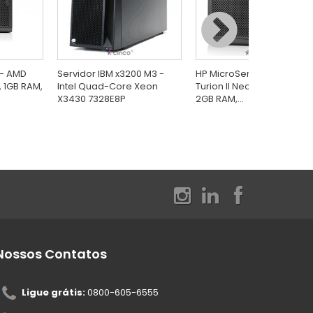
 - AMD
Servidor IBM x3200 M3 -
HP MicroServer N54L - AM
, 1GB RAM,
Intel Quad-Core Xeon
Turion II Neo N54L (2.2GHz
X3430 7328E8P
2GB RAM,...
Nossos Contatos
Ligue grátis:
0800-605-6555