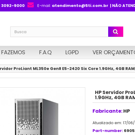
) 3092-9000
E-mail:
atendimento@5ti.com.br
| NÃO ATEN
 FAZEMOS
F.A.Q
LGPD
VER ORÇAMENT
rvidor ProLiant ML350e Gen8 E5-2420 Six Core 1.9GHz, 4GB RA
HP Servidor Pro
1.9GHz, 4GB RA
Fabricante:
HP
Atualizado em: 17/06
Part-number:
6905