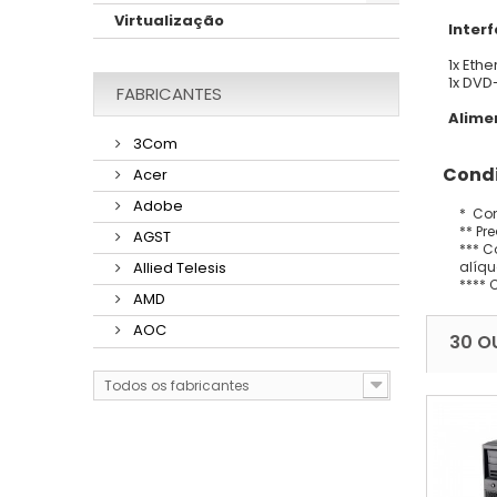
Virtualização
Inter
1x Ethe
1x DV
FABRICANTES
Alime
3Com
Condi
Acer
Adobe
* Con
** Pr
AGST
*** C
alíqu
Allied Telesis
**** 
AMD
AOC
30 O
Todos os fabricantes