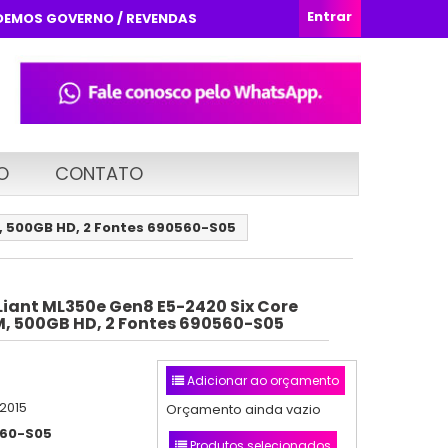
Entrar
DEMOS GOVERNO / REVENDAS
O
CONTATO
M, 500GB HD, 2 Fontes 690560-S05
Liant ML350e Gen8 E5-2420 Six Core
M, 500GB HD, 2 Fontes 690560-S05
Adicionar ao orçamento
/2015
Orçamento ainda vazio
60-S05
Produtos selecionados