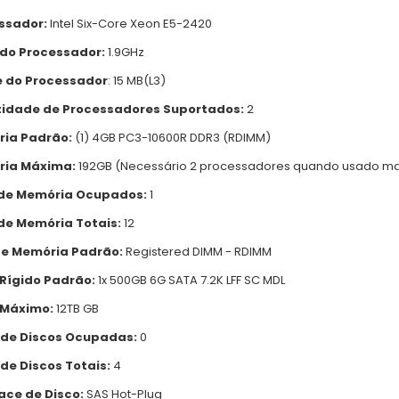
ssador:
Intel Six-Core Xeon E5-2420
 do Processador:
1.9GHz
 do Processador
: 15 MB(L3)
idade de Processadores Suportados:
2
ia Padrão:
(1) 4GB PC3-10600R DDR3 (RDIMM)
ia Máxima:
192GB (Necessário 2 processadores quando usado ma
 de Memória Ocupados:
1
 de Memória Totais:
12
de Memória Padrão:
Registered DIMM - RDIMM
 Rígido Padrão:
1x 500GB 6G SATA 7.2K LFF SC MDL
 Máximo:
12TB GB
 de Discos Ocupadas:
0
de Discos Totais:
4
ace de Disco:
SAS Hot-Plug