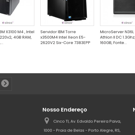
BM X3100 M4 , Intel
Servidor IBM Torre
MicroServer N36L
220v2, 4GB RAM,
x3500M4 Intel Xeon E5-
Athlon II DC 1.3Ghz
..
2620V2 Six-Core 7383EPP
160GB, Fonte...
Nosso Endereço
Cinco TI, Av. Edvaldo Pereira Paiva,
1000 - Praia de Belas - Porto Alegre, RS,