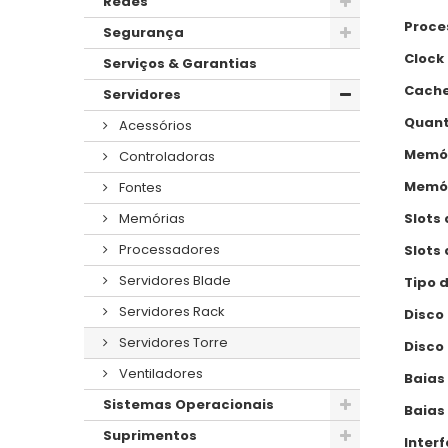
Redes
Proce
Segurança
Clock
Serviços & Garantias
Cache
Servidores
Quant
Acessórios
Memór
Controladoras
Memór
Fontes
Slots
Memórias
Processadores
Slots
Servidores Blade
Tipo 
Servidores Rack
Disco
Servidores Torre
Disco
Ventiladores
Baias
Sistemas Operacionais
Baias 
Suprimentos
Interf