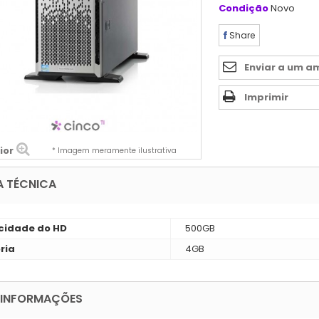
Condição
Novo
Share
Enviar a um a
Imprimir
ior
* Imagem meramente ilustrativa
A TÉCNICA
idade do HD
500GB
ria
4GB
 INFORMAÇÕES