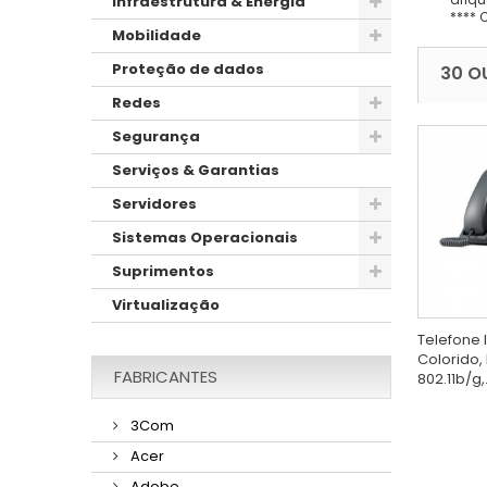
Infraestrutura & Energia
**** 
Mobilidade
Proteção de dados
30 O
Redes
Segurança
Serviços & Garantias
Servidores
Sistemas Operacionais
Suprimentos
Virtualização
Telefone I
Colorido, 
FABRICANTES
802.11b/g,.
3Com
Acer
Adobe