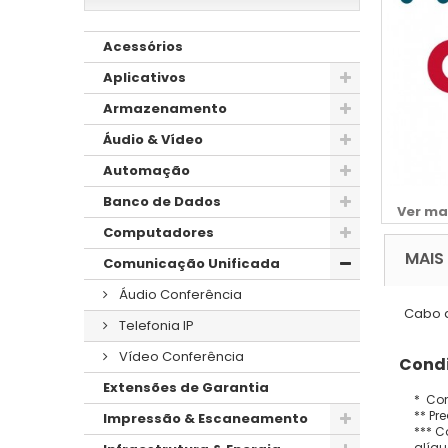
Acessórios
Aplicativos
Armazenamento
Áudio & Vídeo
Automação
Banco de Dados
Ver ma
Computadores
MAIS
Comunicação Unificada
Áudio Conferência
Cabo d
Telefonia IP
Vídeo Conferência
Condi
Extensões de Garantia
* Con
** Pr
Impressão & Escaneamento
*** C
alíqu