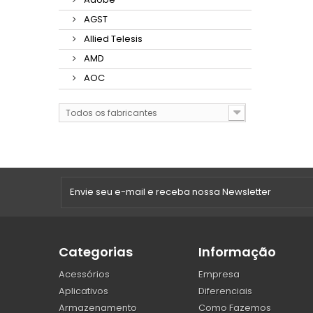
AGST
Allied Telesis
AMD
AOC
Todos os fabricantes
Categorias
Informação
Acessórios
Empresa
Aplicativos
Diferenciais
Armazenamento
Como Fazemos