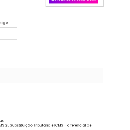
migo
ual.
 21, Substituição Tributária e ICMS - diferencial de