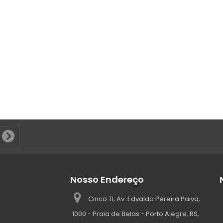
Nosso Endereço
Cinco TI, Av. Edvaldo Pereira Paiva,
1000 - Praia de Belas - Porto Alegre, RS,