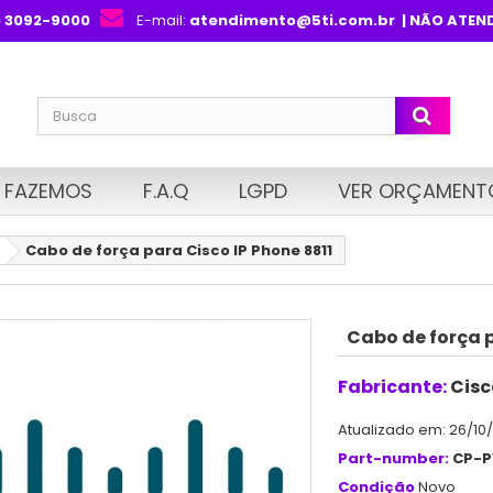
) 3092-9000
E-mail:
atendimento@5ti.com.br
| NÃO ATEN
 FAZEMOS
F.A.Q
LGPD
VER ORÇAMENT
Cabo de força para Cisco IP Phone 8811
Cabo de força p
Fabricante:
Cisc
Atualizado em: 26/10
Part-number:
CP-
Condição
Novo