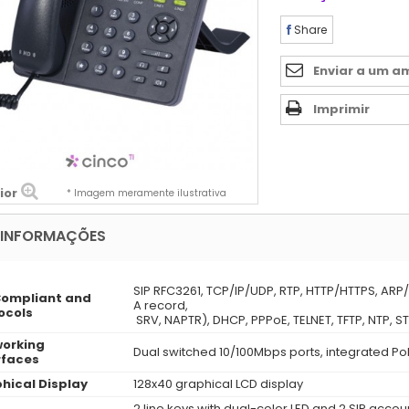
Share
Enviar a um a
Imprimir
ior
* Imagem meramente ilustrativa
 INFORMAÇÕES
SIP RFC3261, TCP/IP/UDP, RTP, HTTP/HTTPS, ARP
Compliant and
A record,
ocols
SRV, NAPTR), DHCP, PPPoE, TELNET, TFTP, NTP, ST
orking
Dual switched 10/100Mbps ports, integrated Po
rfaces
hical Display
128x40 graphical LCD display
2 line keys with dual-color LED and 2 SIP acco