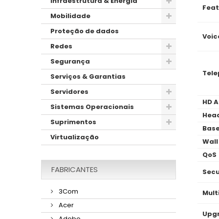
Infraestrutura & Energia
Feat
Mobilidade
Proteção de dados
Voic
Redes
Segurança
Tele
Serviços & Garantias
Servidores
HD A
Sistemas Operacionais
Head
Suprimentos
Base
Virtualização
Wall
QoS
FABRICANTES
Secu
3Com
Mult
Acer
Upgr
Adobe