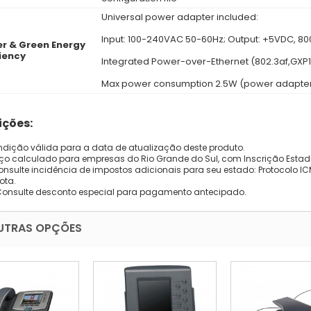
Universal power adapter included:
Input: 100-240VAC 50-60Hz; Output: +5VDC, 8
r & Green Energy
ciency
Integrated Power-over-Ethernet (802.3af,GXP1
Max power consumption 2.5W (power adapter
ções:
dição válida para a data de atualização deste produto.
eço calculado para empresas do Rio Grande do Sul, com Inscrição Estad
onsulte incidência de impostos adicionais para seu estado: Protocolo ICMS
ota.
Consulte desconto especial para pagamento antecipado.
UTRAS OPÇÕES