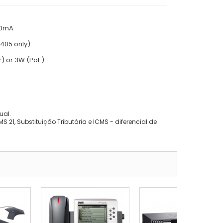
00mA
405 only)
) or 3W (PoE)
ual.
 21, Substituição Tributária e ICMS - diferencial de