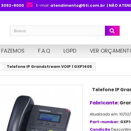
) 3092-9000
E-mail:
atendimento@5ti.com.br
| NÃO ATEN
 FAZEMOS
F.A.Q
LGPD
VER ORÇAMENT
Telefone IP Grandstream VOIP 1 GXP1405
Telefone IP Gr
Fabricante:
Gra
Atualizado em: 10/02
Part-number:
GXP1
Condição
Desconti