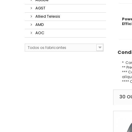
AGST
Allied Telesis
Powe
Effi
AMD
AOC
Todos os fabricantes
Condi
* Con
** Pr
*** C
alíqu
**** 
30 O