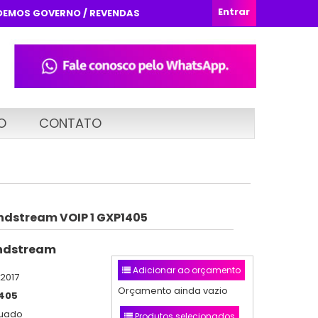
Entrar
DEMOS GOVERNO / REVENDAS
O
CONTATO
andstream VOIP 1 GXP1405
ndstream
Adicionar ao orçamento
/2017
Orçamento ainda vazio
405
nuado
Produtos selecionados