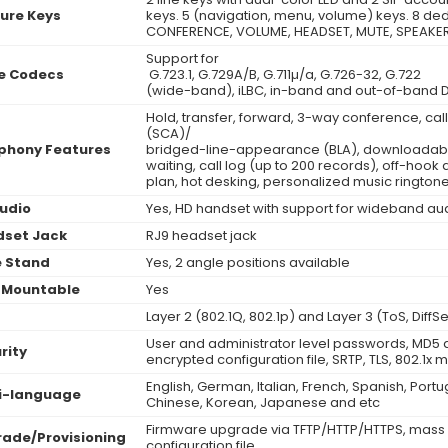
ure Keys
keys. 5 (navigation, menu, volume) keys. 8 ded
CONFERENCE, VOLUME, HEADSET, MUTE, SPEAKE
Support for
e Codecs
G.723.1, G.729A/B, G.711µ/a, G.726-32, G.722
(wide-band), iLBC, in-band and out-of-band DT
Hold, transfer, forward, 3-way conference, ca
(SCA)/
phony Features
bridged-line-appearance (BLA), downloadable 
waiting, call log (up to 200 records), off-hook a
plan, hot desking, personalized music rington
udio
Yes, HD handset with support for wideband au
set Jack
RJ9 headset jack
 Stand
Yes, 2 angle positions available
 Mountable
Yes
Layer 2 (802.1Q, 802.1p) and Layer 3 (ToS, DiffS
User and administrator level passwords, MD5
rity
encrypted configuration file, SRTP, TLS, 802.1x
English, German, Italian, French, Spanish, Portu
i-language
Chinese, Korean, Japanese and etc
Firmware upgrade via TFTP/HTTP/HTTPS, mass 
ade/Provisioning
configuration file