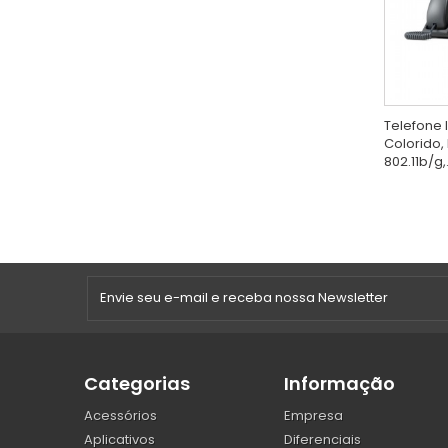
Telefone I
Colorido, 
802.11b/g,.
Categorias
Informação
Acessórios
Empresa
Aplicativos
Diferenciais