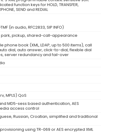
icated function keys for HOLD, TRANSFER,
RPHONE, SEND and REDIAL
MF (in audio, RFC2833, SIP INFO)
ll park, pickup, shared-call-appearance
phone book (XML, LDAP, up to 500 items), call
uto dial, auto answer, click-to-dial, flexible dial
es, server redundancy and fail-over
dio
erv, MPLS) QoS
 and MD5-sess based authentication, AES
 media access control
guese, Russian, Croatian, simplified and traditional
provisioning using TR-069 or AES encrypted XML