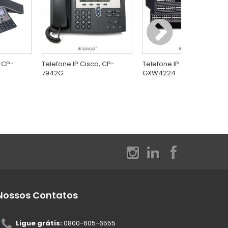
, CP-
Telefone IP Cisco, CP-
Telefone IP Grandstream,
7942G
GXW4224
Nossos Contatos
Ligue grátis:
0800-605-6555