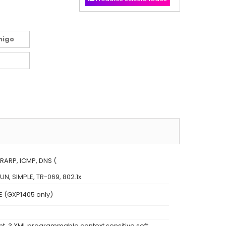
migo
/RARP, ICMP, DNS (
UN, SIMPLE, TR-069, 802.1x.
E (GXP1405 only)
unt. 3 XML programmable context sensitive soft