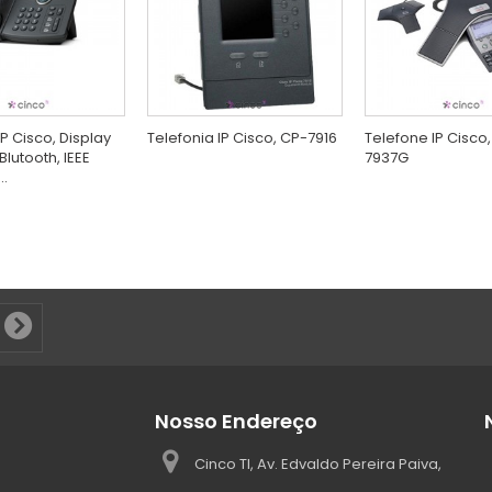
P Cisco, Display
Telefonia IP Cisco, CP-7916
Telefone IP Cisco
Blutooth, IEEE
7937G
..
Nosso Endereço
Cinco TI, Av. Edvaldo Pereira Paiva,