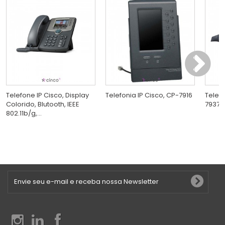
Telefone IP Cisco, Display
Telefonia IP Cisco, CP-7916
Telefo
Colorido, Blutooth, IEEE
7937G
802.11b/g,...