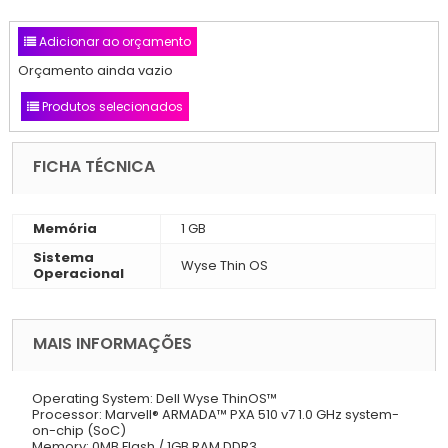
Adicionar ao orçamento
Orçamento ainda vazio
Produtos selecionados
FICHA TÉCNICA
Memória
1 GB
Sistema
Wyse Thin OS
Operacional
MAIS INFORMAÇÕES
Operating System: Dell Wyse ThinOS™
Processor: Marvell® ARMADA™ PXA 510 v7 1.0 GHz system-
on-chip (SoC)
Memory: 0MB Flash / 1GB RAM DDR3