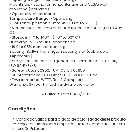
Mountings: • Stand for horizontal use and VESA/wall
mounting (included)
• Optional vertical stand
Temperature Range: • Operating
• Horizontal position: 50° to 95° F (10° to 35° C)
• Vertical position: Power button up: 50° to 104° F (10° to 40°
C)
• Storage: 14° to 140° F (-10° to 60° C)
Humidity: • 20% to 80% condensing
• 10% to 95% non-condensing
Security: Built-in Kensington security slot (cable sold
separately)
Safety Certifications: • Ergonomics: German EKI-ITB 2000,
ISO 9241-3/-8
• Safety: cULus 60950, TÜV-GS, EN 60950
• RF Interference: FCC Class B, CE, VCCI, C-Tick
• Environmental: WEEE, RoHS Compliant
Warranty: 3-year limited hardware warranty
Atualizado em 08/10/2012.
Condições:
* Condição válida para a data de atualização deste produto.
** Preço calculado para empresas do Rio Grande do Sul, com
Inscrição Estadual.