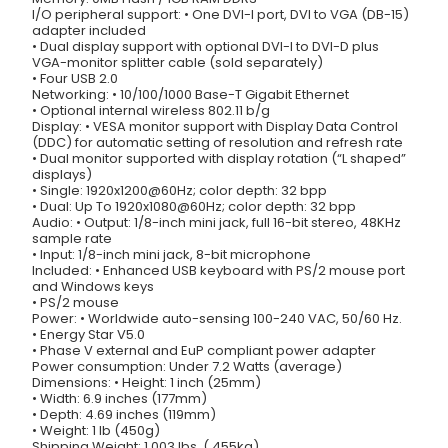
I/O peripheral support: • One DVI-I port, DVI to VGA (DB-15)
adapter included
• Dual display support with optional DVI-I to DVI-D plus
VGA-monitor splitter cable (sold separately)
• Four USB 2.0
Networking: • 10/100/1000 Base-T Gigabit Ethernet
• Optional internal wireless 802.11 b/g
Display: • VESA monitor support with Display Data Control
(DDC) for automatic setting of resolution and refresh rate
• Dual monitor supported with display rotation (“L shaped”
displays)
• Single: 1920x1200@60Hz; color depth: 32 bpp
• Dual: Up To 1920x1080@60Hz; color depth: 32 bpp
Audio: • Output: 1/8-inch mini jack, full 16-bit stereo, 48KHz
sample rate
• Input: 1/8-inch mini jack, 8-bit microphone
Included: • Enhanced USB keyboard with PS/2 mouse port
and Windows keys
• PS/2 mouse
Power: • Worldwide auto-sensing 100-240 VAC, 50/60 Hz.
• Energy Star V5.0
• Phase V external and EuP compliant power adapter
Power consumption: Under 7.2 Watts (average)
Dimensions: • Height: 1 inch (25mm)
• Width: 6.9 inches (177mm)
• Depth: 4.69 inches (119mm)
• Weight: 1 lb (450g)
Shipping Weight: 1.003 lbs. (.455kg)