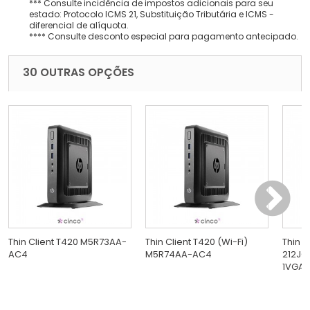
*** Consulte incidência de impostos adicionais para seu
estado: Protocolo ICMS 21, Substituição Tributária e ICMS -
diferencial de alíquota.
**** Consulte desconto especial para pagamento antecipado.
30 OUTRAS OPÇÕES
Thin Client T420 M5R73AA-
Thin Client T420 (Wi-Fi)
Thin C
AC4
M5R74AA-AC4
212JC
1VGA 2