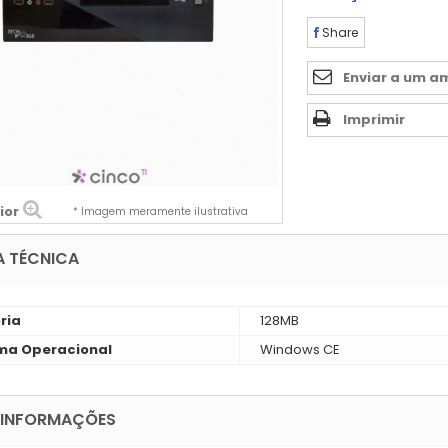
Share
Enviar a um a
Imprimir
ior
* Imagem meramente ilustrativa
A TÉCNICA
ria
128MB
ma Operacional
Windows CE
 INFORMAÇÕES