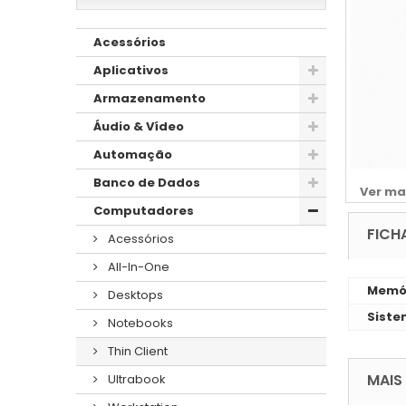
Acessórios
Aplicativos
Armazenamento
Áudio & Vídeo
Automação
Banco de Dados
Ver ma
Computadores
FICH
Acessórios
All-In-One
Memó
Desktops
Siste
Notebooks
Thin Client
MAIS
Ultrabook