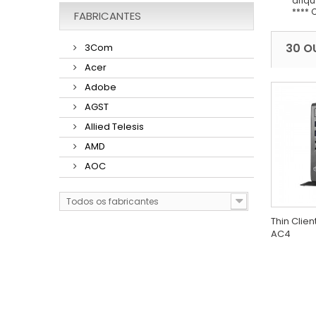
alíqu
**** 
FABRICANTES
30 O
3Com
Acer
Adobe
AGST
Allied Telesis
AMD
AOC
Todos os fabricantes
Thin Clie
AC4