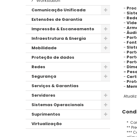
Workstation
-
Proc
Comunicação Unificada
-
Sist
-
Red
Extensões de Garantia
-
Víde
-
Arm
Impressão & Escaneamento
-
Áudi
-
Port
Infraestrutura & Energia
-
Font
-
Slot
Mobilidade
-
Port
-
Port
Proteção de dados
-
Port
-
Dime
Redes
- Peso
Segurança
-
Cert
-
Prot
Serviços & Garantias
-
Memó
Servidores
Atuali
Sistemas Operacionais
Condi
Suprimentos
* Con
Virtualização
** Pr
*** C