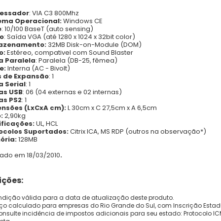
essador
: VIA C3 800Mhz
ema Operacional:
Windows CE
e
: 10/100 BaseT (auto sensing)
o
: Saída VGA (até 1280 x 1024 x 32bit color)
azenamento:
32MB Disk-on-Module (DOM)
o:
Estéreo, compativel com Sound Blaster
a Paralela
: Paralela (DB-25, fêmea)
e:
Interna (AC - Bivolt)
s de Expansão
: 1
a Serial
: 1
as USB
: 06 (04 externas e 02 internas)
as PS2
: 1
nsões (LxCxA cm):
L 30cm x C 27,5cm x A 6,5cm
:
2,90kg
ificações:
UL, HCL
ocolos Suportados:
Citrix ICA, MS RDP (outros na observação*)
ria:
128MB
zado em 18/03/2010
.
ções:
dição válida para a data de atualização deste produto.
eço calculado para empresas do Rio Grande do Sul, com Inscrição Estad
onsulte incidência de impostos adicionais para seu estado: Protocolo ICMS