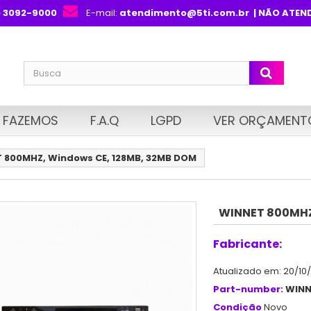
) 3092-9000
E-mail:
atendimento@5ti.com.br
| NÃO ATEN
 FAZEMOS
F.A.Q
LGPD
VER ORÇAMENT
 800MHZ, Windows CE, 128MB, 32MB DOM
WINNET 800MHZ
Fabricante:
Atualizado em: 20/10
Part-number:
WINN
Condição
Novo