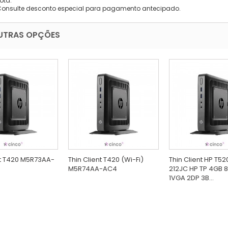
ota.
Consulte desconto especial para pagamento antecipado.
UTRAS OPÇÕES
nt T420 M5R73AA-
Thin Client T420 (Wi-Fi)
Thin Client HP T52
M5R74AA-AC4
212JC HP TP 4GB 
1VGA 2DP 3B...