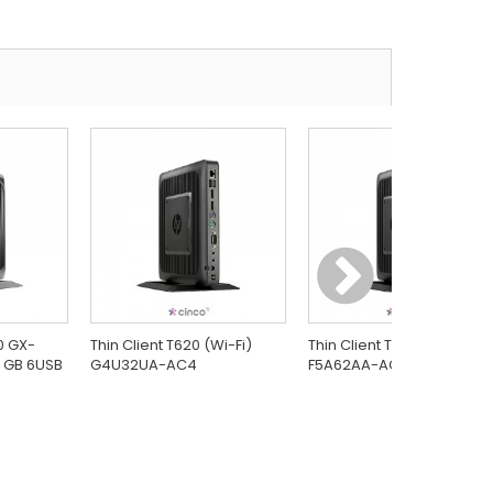
0 GX-
Thin Client T620 (Wi-Fi)
Thin Client T620 (Wi-Fi)
8 GB 6USB
G4U32UA-AC4
F5A62AA-AC4