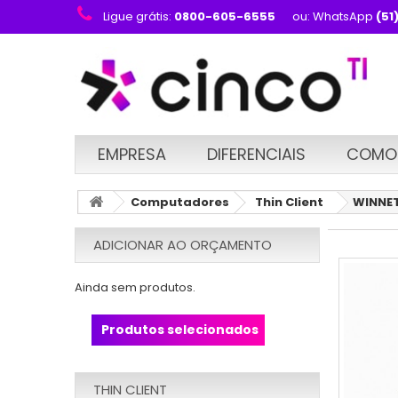
Ligue grátis:
0800-605-6555
ou: WhatsApp
(51
EMPRESA
DIFERENCIAIS
COMO
Computadores
Thin Client
WINNET
ADICIONAR AO ORÇAMENTO
Ainda sem produtos.
Produtos selecionados
THIN CLIENT