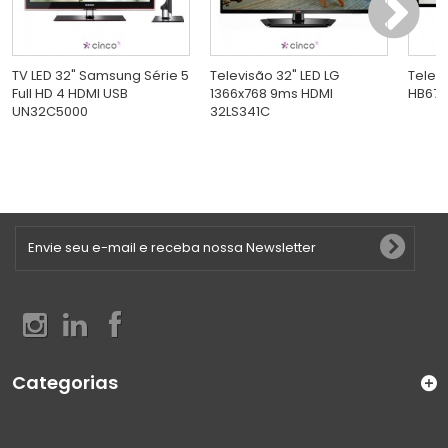
TV LED 32" Samsung Série 5
Televisão 32" LED LG
Telev
Full HD 4 HDMI USB
1366x768 9ms HDMI
HB670
UN32C5000
32LS341C
Categorias