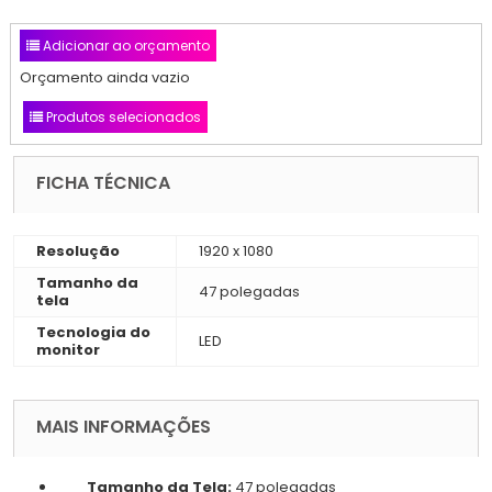
Adicionar ao orçamento
Orçamento ainda vazio
Produtos selecionados
FICHA TÉCNICA
Resolução
1920 x 1080
Tamanho da
47 polegadas
tela
Tecnologia do
LED
monitor
MAIS INFORMAÇÕES
Tamanho da Tela:
47 polegadas