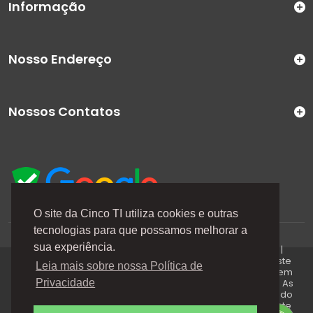
Informação
Nosso Endereço
Nossos Contatos
O site da Cinco TI utiliza cookies e outras
tecnologias para que possamos melhorar a
A Cinco TI (5TI) é uma marca registrada de CINCO TI
sua experiência.
COMERCIO E SERVICOS LTDA | CNPJ: 08.307.867/0001-04 |
Todos os direitos reservados. Os preços anunciados neste
Leia mais sobre nossa Política de
site ou via e-mails promocionais podem ser alterados sem
prévio aviso. A 5TI não é responsável por erros descritos. As
Privacidade
fotos contidas nessa página são meramente ilustrativas do
produto e podem variar de acordo com o fornecedor/lote