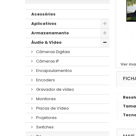
Acessórios
Aplicativos
Armazenamento
Áudio & Vídeo
Câmeras Digitais
Câmeras IP
Ver ma
Encapsulamentos
FICH
Encoders
Gravador de vídeo
Resol
Monitores
Taman
Placas de Vídeo
Tecno
Projetores
Switches