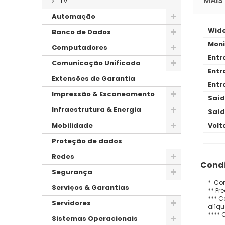
MAIS
TV
Automação
Wide
Banco de Dados
Moni
Computadores
Entr
Comunicação Unificada
Entr
Extensões de Garantia
Entr
Impressão & Escaneamento
Saíd
Infraestrutura & Energia
Saíd
Volt
Mobilidade
Proteção de dados
Redes
Condi
Segurança
* Con
Serviços & Garantias
** Pr
*** C
Servidores
alíqu
**** 
Sistemas Operacionais