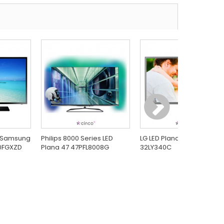
D Samsung
Philips 8000 Series LED
LG LED Plana 32 polegada
0FGXZD
Plana 47 47PFL8008G
32LY340C