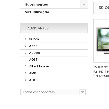
Suprimentos
30 O
Virtualização
FABRICANTES
3Com
Acer
Adobe
AGST
Allied Telesis
TV LED 32
Full HD 4
AMD
UN32C50
AOC
Todos os fabricantes