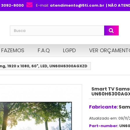
) 3092-9000
E-mail:
atendimento@5ti.com.br
| NÃO ATEN
 FAZEMOS
F.A.Q
LGPD
VER ORÇAMENT
g, 1920 x 1080, 60", LED, UN60H6300AGXZD
Smart TV Samsun
UN60H6300AG
Fabricante:
Sam
Atualizado em: 09/11/
Part-number:
UN6