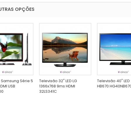
UTRAS OPÇÕES
" Samsung Série 5
Televisão 32" LED LG
Televisão 40" LE
 HDMI USB
1366x768 9ms HDMI
HB670 HG40NB67
00
32LS341C