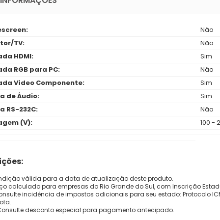
 INFORMAÇÕES
screen:
Não
tor/TV:
Não
ada HDMI:
Sim
ada RGB para PC:
Não
ada Vídeo Componente:
Sim
a de Áudio:
Sim
a RS-232C:
Não
agem (V):
100 - 
ções:
dição válida para a data de atualização deste produto.
eço calculado para empresas do Rio Grande do Sul, com Inscrição Estad
onsulte incidência de impostos adicionais para seu estado: Protocolo ICMS
ota.
Consulte desconto especial para pagamento antecipado.