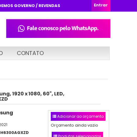
Entrar
DEMOS GOVERNO / REVENDAS
O
CONTATO
g, 1920 x 1080, 60", LED,
XZD
sung
Adicionar ao orçamento
2021
Orçamento ainda vazio
0H6300AGXZD
Produtos selecionados