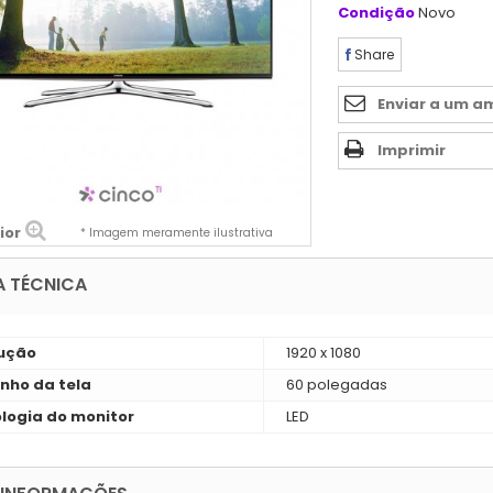
Condição
Novo
Share
Enviar a um a
Imprimir
ior
* Imagem meramente ilustrativa
A TÉCNICA
ução
1920 x 1080
ho da tela
60 polegadas
logia do monitor
LED