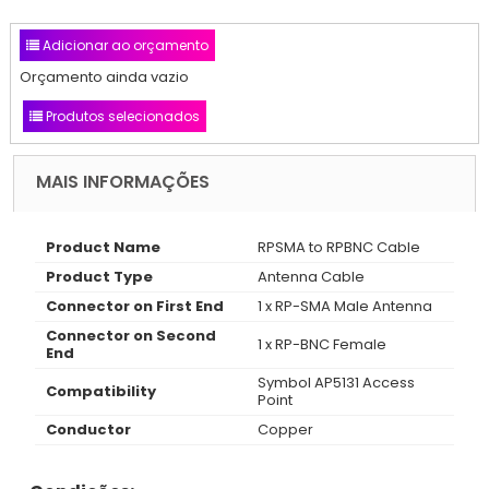
Adicionar ao orçamento
Orçamento ainda vazio
Produtos selecionados
MAIS INFORMAÇÕES
Product Name
RPSMA to RPBNC Cable
Product Type
Antenna Cable
Connector on First End
1 x RP-SMA Male Antenna
Connector on Second
1 x RP-BNC Female
End
Symbol AP5131 Access
Compatibility
Point
Conductor
Copper