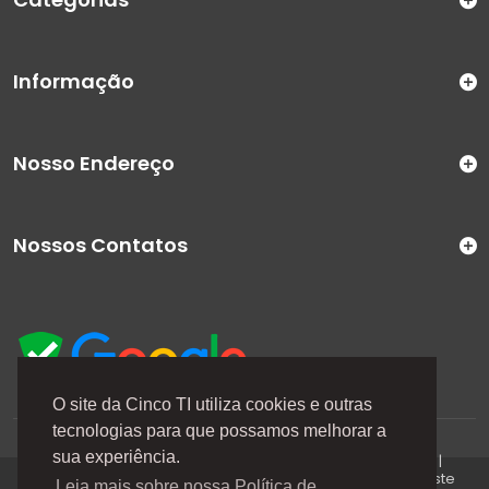
Informação
Nosso Endereço
Nossos Contatos
O site da Cinco TI utiliza cookies e outras
tecnologias para que possamos melhorar a
A Cinco TI (5TI) é uma marca registrada de CINCO TI
sua experiência.
COMERCIO E SERVICOS LTDA | CNPJ: 08.307.867/0001-04 |
Todos os direitos reservados. Os preços anunciados neste
Leia mais sobre nossa Política de