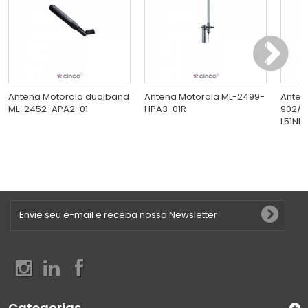
Antena Motorola dualband
Antena Motorola ML-2499-
Antena
ML-2452-APA2-01
HPA3-01R
902/9
L51NF
Categorias