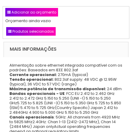
Adicionar ao orçamento
Orçamento ainda vazio
Produtos selecionados
MAIS INFORMAÇÕES
Alimentação sobre ethernet integrada compatível com os
padrões: Baseados em IEEE 802.3af
Corrente operacional:
270mA (typical)
Tensão operacional:
802.3af supply: 48 VDC @ 12.95W
(typical), 36 VDC to 57 VDC (range)
Máxima potência de transmissão disponível:
24 dBm
Bandas operacionais - UE
: FCC EU 2.412 to 2.462 GHz
2.412 to 2.472 GHz 5.150 to 5.250 (UNII -1) 5.150 to 5.250
GHz5.725 to 5.825 (UNII -3) 5.150 to 5.350 GHz 5.725 to 5.850
(ISM) 5.470 to 5.725 GHz(Country Specific) Japan 2.412 to
2.484GHz 4.900 to 5.000 GHz 5.150 to 5.250 GHz
Canais operacionais
: 5GHz: All channels from 4920 MHz
to 5825 MHz2.4GHz: Chan 1-13 (2412-2472 MHz), Chan 14
(2484 MHz) Japan onlyActual operating frequencies
depend on national regulatory limits