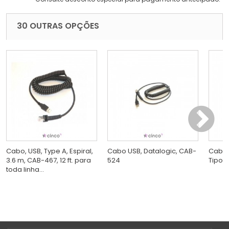
30 OUTRAS OPÇÕES
Cabo, USB, Type A, Espiral,
Cabo USB, Datalogic, CAB-
Cabo U
3.6 m, CAB-467, 12 ft. para
524
Tipo 
toda linha...