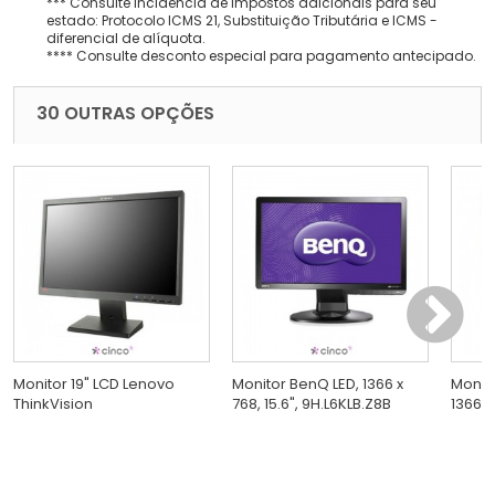
*** Consulte incidência de impostos adicionais para seu
estado: Protocolo ICMS 21, Substituição Tributária e ICMS -
diferencial de alíquota.
**** Consulte desconto especial para pagamento antecipado.
30 OUTRAS OPÇÕES
Monitor 19" LCD Lenovo
Monitor BenQ LED, 1366 x
Monito
ThinkVision
768, 15.6", 9H.L6KLB.Z8B
1366x