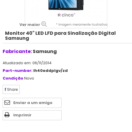
Ver maior
* Imagem meramente ilustrativa
Monitor 40" LED LFD para Sinalização Digital
Samsung
Fabricante:
Samsung
Atualizado em: 06/11/2014
Part-number:
lh40eddplgv/zd
Condição
Novo
Share
Enviar a um amigo
Imprimir