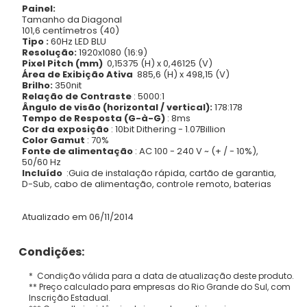
Painel:
Tamanho da Diagonal
101,6 centímetros (40)
Tipo
:
60Hz LED BLU
Resolução:
1920x1080 (16:9)
Pixel Pitch (mm)
0,15375 (H) x 0,46125 (V)
Área de Exibição Ativa
885,6 (H) x 498,15 (V)
Brilho:
350nit
Relação de Contraste
:
5000:1
Ângulo de visão (horizontal / vertical):
178:178
Tempo de Resposta (G-à-G)
:
8ms
Cor da exposição
:
10bit Dithering - 1.07Billion
Color Gamut
:
70%
Fonte de alimentação
:
AC 100 - 240 V ~ (+ / - 10%),
50/60 Hz
Incluído
:
Guia de instalação rápida, cartão de garantia,
D-Sub, cabo de alimentação, controle remoto, baterias
Atualizado em 06/11/2014
Condições:
* Condição válida para a data de atualização deste produto.
** Preço calculado para empresas do Rio Grande do Sul, com
Inscrição Estadual.