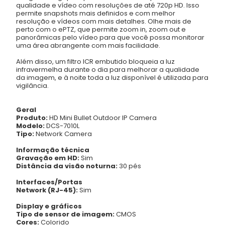
qualidade e vídeo com resoluções de até 720p HD. Isso
permite snapshots mais definidos e com melhor
resolução e vídeos com mais detalhes. Olhe mais de
perto com o ePTZ, que permite zoom in, zoom out e
panorâmicas pelo vídeo para que você possa monitorar
uma área abrangente com mais facilidade.
Além disso, um filtro ICR embutido bloqueia a luz
infravermelha durante o dia para melhorar a qualidade
da imagem, e à noite toda a luz disponível é utilizada para
vigilância.
Geral
Produto:
HD Mini Bullet Outdoor IP Camera
Modelo:
DCS-7010L
Tipo:
Network Camera
Informação técnica
Gravação em HD:
Sim
Distância da visão noturna:
30 pés
Interfaces/Portas
Network (RJ-45):
Sim
Display e gráficos
Tipo de sensor de imagem:
CMOS
Cores:
Colorido