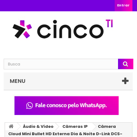
Entrar
MENU
Áudio & Vídeo
Câmeras IP
Câmera
Cloud Mini Bullet HD Externa Dia & Noite D-Link DCS-