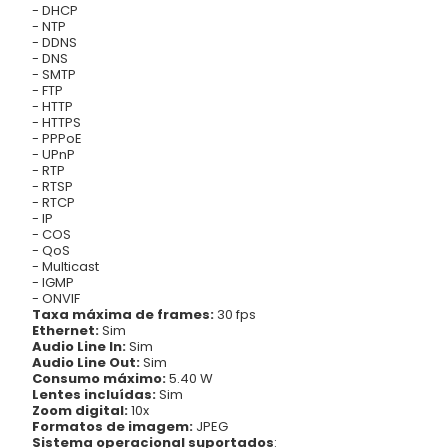
- DHCP
- NTP
- DDNS
- DNS
- SMTP
- FTP
- HTTP
- HTTPS
- PPPoE
- UPnP
- RTP
- RTSP
- RTCP
- IP
- COS
- QoS
- Multicast
- IGMP
- ONVIF
Taxa máxima de frames:
30 fps
Ethernet:
Sim
Audio Line In:
Sim
Audio Line Out:
Sim
Consumo máximo:
5.40 W
Lentes incluídas:
Sim
Zoom digital:
10x
Formatos de imagem:
JPEG
Sistema operacional suportados
: