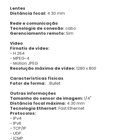
Lentes
Distância focal:
4.30 mm
Rede e comunicação
Tecnologia de conexão:
cabo
Gerenciamento remoto:
Sim
Video
Firnatis de vídeo:
- H.264
- MPEG-4
- Motion JPEG
Resolução máxima de vídeo:
1280 x 800
Características físicas
Fator de forma:
Bullet
Outras informações
Tamanho do sensor de imagem:
1/4"
Distância focal máxima:
4.30 mm
Tecnologia Ethernet:
Fast Ethernet
Protocolos:
- IPv4
- IPv6
- TCP/IP
- UDP
- ICMP