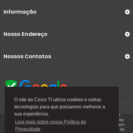
Informação
Nosso Endereço
Nossos Contatos
O site da Cinco TI utiliza cookies e outras
tecnologias para que possamos melhorar a
A Cinco TI (5TI) é uma marca registrada de CINCO TI
sua experiência.
COMERCIO E SERVICOS LTDA | CNPJ: 08.307.867/0001-04 |
Todos os direitos reservados. Os preços anunciados neste
Leia mais sobre nossa Política de
site ou via e-mails promocionais podem ser alterados sem
prévio aviso. A 5TI não é responsável por erros descritos. As
Privacidade