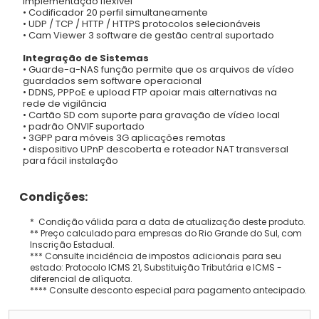
implementação flexível
• Codificador 20 perfil simultaneamente
• UDP / TCP / HTTP / HTTPS protocolos selecionáveis
• Cam Viewer 3 software de gestão central suportado
Integração de Sistemas
• Guarde-a-NAS função permite que os arquivos de vídeo
guardados sem software operacional
• DDNS
,
PPPoE e upload FTP apoiar mais alternativas na
rede de vigilância
• Cartão SD com suporte para gravação de vídeo local
• padrão ONVIF suportado
• 3GPP para móveis 3G aplicações remotas
• dispositivo UPnP descoberta e roteador NAT transversal
para fácil instalação
Condições:
* Condição válida para a data de atualização deste produto.
** Preço calculado para empresas do Rio Grande do Sul, com
Inscrição Estadual.
*** Consulte incidência de impostos adicionais para seu
estado: Protocolo ICMS 21, Substituição Tributária e ICMS -
diferencial de alíquota.
**** Consulte desconto especial para pagamento antecipado.