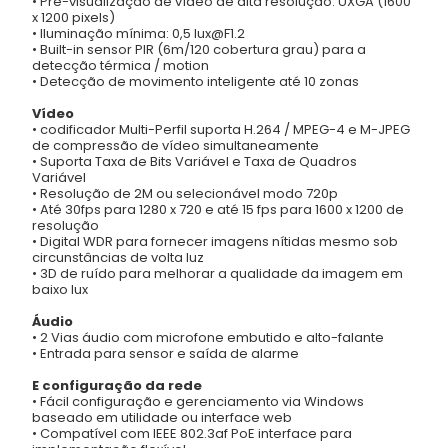
• Pré-visualização de vídeo de alta resolução: UXGA (1600
x 1200 pixels)
• Iluminação mínima: 0,5 lux@F1.2
• Built-in sensor PIR (6m/120 cobertura grau) para a
detecção térmica / motion
• Detecção de movimento inteligente até 10 zonas
Vídeo
• codificador Multi-Perfil suporta H.264 / MPEG-4 e M-JPEG
de compressão de vídeo simultaneamente
• Suporta Taxa de Bits Variável e Taxa de Quadros
Variável
• Resolução de 2M ou selecionável modo 720p
• Até 30fps para 1280 x 720 e até 15 fps para 1600 x 1200 de
resolução
• Digital WDR para fornecer imagens nítidas mesmo sob
circunstâncias de volta luz
• 3D de ruído para melhorar a qualidade da imagem em
baixo lux
Áudio
• 2 Vias áudio com microfone embutido e alto-falante
• Entrada para sensor e saída de alarme
E configuração da rede
• Fácil configuração e gerenciamento via Windows
baseado em utilidade ou interface web
• Compatível com IEEE 802.3af PoE interface para