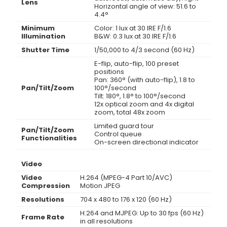
Lens
Horizontal angle of view: 51.6 to
4.4°
Minimum
Color: 1 lux at 30 IRE F/1.6
Illumination
B&W: 0.3 lux at 30 IRE F/1.6
Shutter Time
1/50,000 to 4/3 second (60 Hz)
E-flip, auto-flip, 100 preset
positions
Pan: 360° (with auto-flip), 1.8 to
Pan/Tilt/Zoom
100°/second
Tilt: 180°, 1.8° to 100°/second
12x optical zoom and 4x digital
zoom, total 48x zoom
Limited guard tour
Pan/Tilt/Zoom
Control queue
Functionalities
On-screen directional indicator
Video
Video
H.264 (MPEG-4 Part 10/AVC)
Compression
Motion JPEG
Resolutions
704 x 480 to 176 x 120 (60 Hz)
H.264 and MJPEG: Up to 30 fps (60 Hz)
Frame Rate
in all resolutions