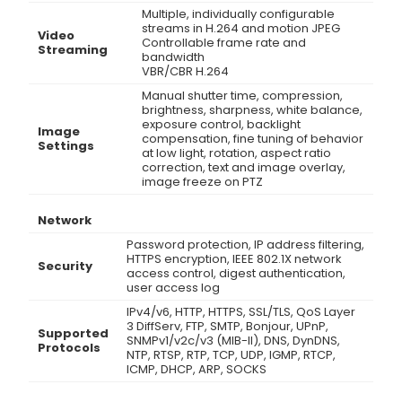
Multiple, individually configurable
streams in H.264 and motion JPEG
Video
Controllable frame rate and
Streaming
bandwidth
VBR/CBR H.264
Manual shutter time, compression,
brightness, sharpness, white balance,
exposure control, backlight
Image
compensation, fine tuning of behavior
Settings
at low light, rotation, aspect ratio
correction, text and image overlay,
image freeze on PTZ
Network
Password protection, IP address filtering,
HTTPS encryption, IEEE 802.1X network
Security
access control, digest authentication,
user access log
IPv4/v6, HTTP, HTTPS, SSL/TLS, QoS Layer
3 DiffServ, FTP, SMTP, Bonjour, UPnP,
Supported
SNMPv1/v2c/v3 (MIB-II), DNS, DynDNS,
Protocols
NTP, RTSP, RTP, TCP, UDP, IGMP, RTCP,
ICMP, DHCP, ARP, SOCKS