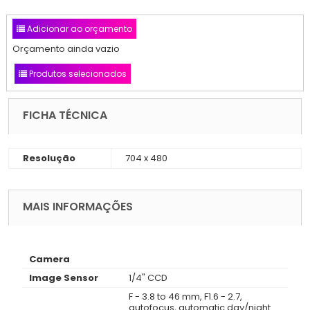
Adicionar ao orçamento
Orçamento ainda vazio
Produtos selecionados
FICHA TÉCNICA
Resolução
704 x 480
MAIS INFORMAÇÕES
Camera
Image Sensor
1/4" CCD
F - 3.8 to 46 mm, F1.6 - 2.7,
autofocus, automatic day/night