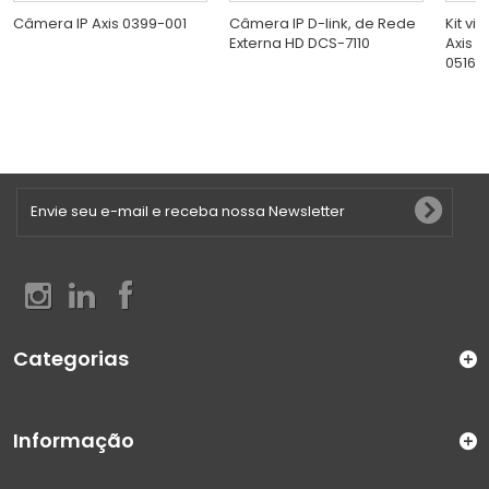
Câmera IP Axis 0399-001
Câmera IP D-link, de Rede
Kit vi
Externa HD DCS-7110
Axis 
0516-
Categorias
Informação