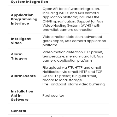
System Integration
Open API for software integration,
including VAPIX; and Axis camera
Application
application platform; includes the
Programming
ONVIF specification. Support for Axis
Interface
Video Hosting System (AVHS) with
one-click camera connection
Video motion detection, advanced
Intelligent
gatekeeper, Axis camera application
Video
platform
Video motion detection, PTZ preset,
Alarm
temperature, memory card full, Axis
Triggers
camera application platform
File upload via FTP, HTTP and email
Notification via email, HTTP and TCP
Alarm Events
Go to PTZ preset, run guard tour,
record to local storage
Pre- and post-alarm video buffering
Installation
Aid In
Pixel counter
Software
General