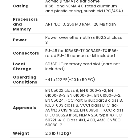
Acrylic (PMMA) clear dome
Casing
IP66- and NEMA 4X-rated aluminum
and plastic casing, sunshield (PC/ASA)
Processors
and
ARTPEC-3, 256 MB RAM, 128 MB flash
Memory
Power over ethernet IEEE 802.3af class
Power
3
RJ-45 for 10BASE-T/100BASE-TX IP66-
Connectors
rated RJ-45 connector kit included
Local
SD/SDHC memory card slot (card not
Storage
included)
Operating
-4 to 122 °F(-20 to 50 °C)
Conditions
EN 55022 class B, EN 61000-3-2, EN
61000-3-3, EN 61000-6-1, EN 61000-6-2,
EN 55024, FCC Part 15 subpart B class B,
ICES-003 class B, VCCI class B, C-tick
Approvals
AS/NZS CISPR 22, EN 60950-1, KCC class
B IEC 60529 IP66, NEMA 250 type 4X IEC
60721-4-3 Class 4K1, 4C3, 4M3, EN/IEC
60068-2
Weight
2.6 lb (1.2 kg)