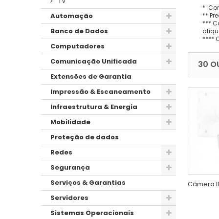
TV
* Con
** Pr
Automação
*** C
Banco de Dados
alíqu
**** 
Computadores
Comunicação Unificada
30 O
Extensões de Garantia
Impressão & Escaneamento
Infraestrutura & Energia
Mobilidade
Proteção de dados
Redes
Segurança
Serviços & Garantias
Câmera IP
Servidores
Sistemas Operacionais