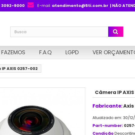
) 3092-9000
E-mail:
atendimento@5ti.com.br
| NÃO ATEN
 FAZEMOS
F.A.Q
LGPD
VER ORÇAMENT
IP AXIS 0257-002
Câmera IP AXIS
Fabricante:
Axis
Atualizado em: 30/12
Part-number:
0257
Condição
Desconti