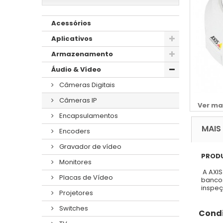
Acessórios
Aplicativos
Armazenamento
Áudio & Vídeo
Câmeras Digitais
Câmeras IP
Ver ma
Encapsulamentos
MAIS
Encoders
Gravador de vídeo
PROD
Monitores
A AXIS
Placas de Vídeo
bancos
inspeç
Projetores
Switches
Condi