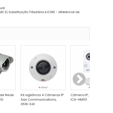
ual.
 21, Substituição Tributária e ICMS - diferencial de
, de Rede
Kit vigilância 4 Câmeras IP
Câmera IP, 2 MP, PLANET
10
Axis Communications,
ICA-HM101
0516-041