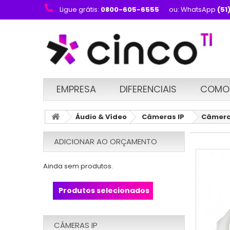
Ligue grátis:
0800-605-6555
ou: WhatsApp
(51
EMPRESA
DIFERENCIAIS
COMO
Áudio & Vídeo
Câmeras IP
Câmera 
ADICIONAR AO ORÇAMENTO
Ainda sem produtos.
Produtos selecionados
CÂMERAS IP