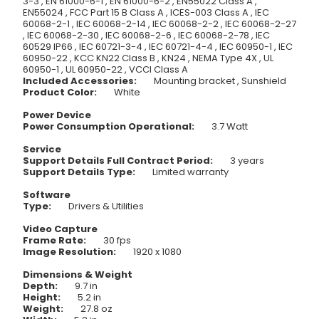
3-3 , EN 61000-6-1 , EN 61000-6-2 , EN55022 Class A ,
EN55024 , FCC Part 15 B Class A , ICES-003 Class A , IEC
60068-2-1 , IEC 60068-2-14 , IEC 60068-2-2 , IEC 60068-2-27
, IEC 60068-2-30 , IEC 60068-2-6 , IEC 60068-2-78 , IEC
60529 IP66 , IEC 60721-3-4 , IEC 60721-4-4 , IEC 60950-1 , IEC
60950-22 , KCC KN22 Class B , KN24 , NEMA Type 4X , UL
60950-1 , UL 60950-22 , VCCI Class A
Included Accessories:
Mounting bracket , Sunshield
Product Color:
White
Power Device
Power Consumption Operational:
3.7 Watt
Service
Support Details Full Contract Period:
3 years
Support Details Type:
Limited warranty
Software
Type:
Drivers & Utilities
Video Capture
Frame Rate:
30 fps
Image Resolution:
1920 x 1080
Dimensions & Weight
Depth:
9.7 in
Height:
5.2 in
Weight:
27.8 oz