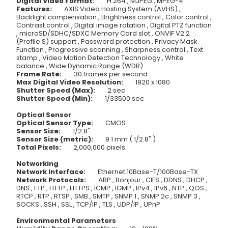
Digital Video Format:
H.264 , MJPEG , MPEG-4
Features:
AXIS Video Hosting System (AVHS) ,
Backlight compensation , Brightness control , Color control ,
Contrast control , Digital image rotation , Digital PTZ function
, microSD/SDHC/SDXC Memory Card slot , ONVIF V2.2
(Profile S) support , Password protection , Privacy Mask
Function , Progressive scanning , Sharpness control , Text
stamp , Video Motion Detection Technology , White
balance , Wide Dynamic Range (WDR)
Frame Rate:
30 frames per second
Max Digital Video Resolution:
1920 x 1080
Shutter Speed (Max):
2 sec
Shutter Speed (Min):
1/33500 sec
Optical Sensor
Optical Sensor Type:
CMOS
Sensor Size:
1/2.8"
Sensor Size (metric):
9.1 mm ( 1/2.8" )
Total Pixels:
2,000,000 pixels
Networking
Network Interface:
Ethernet 10Base-T/100Base-TX
Network Protocols:
ARP , Bonjour , CIFS , DDNS , DHCP ,
DNS , FTP , HTTP , HTTPS , ICMP , IGMP , IPv4 , IPv6 , NTP , QOS ,
RTCP , RTP , RTSP , SMB , SMTP , SNMP 1 , SNMP 2c , SNMP 3 ,
SOCKS , SSH , SSL , TCP/IP , TLS , UDP/IP , UPnP
Environmental Parameters