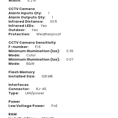
Width:
5.2 in
CCTV Camera
Alarm Inputs Qty:
1
Alarm Outputs Qty:
1
Infrared Distance:
33 ft
Infrared LEDs:
Yes
Outdoor:
Yes
Protection:
Weatherproof
CCTV Camera Sensitivity
F-number:
F1.6
Minimum Illumination (lux):
0.35
Mode:
Color
Minimum Illumination (lux):
0.07
Mode:
B&W
Flash Memory
Installed Size:
128 MB
Interfaces
Connector:
RJ-45
Type:
LAN/power
Power
Low Voltage Power:
PoE
RAM