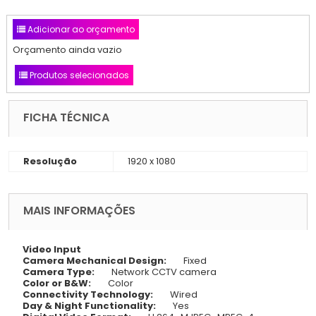
Adicionar ao orçamento
Orçamento ainda vazio
Produtos selecionados
FICHA TÉCNICA
Resolução
1920 x 1080
MAIS INFORMAÇÕES
Video Input
Camera Mechanical Design:
Fixed
Camera Type:
Network CCTV camera
Color or B&W:
Color
Connectivity Technology:
Wired
Day & Night Functionality:
Yes