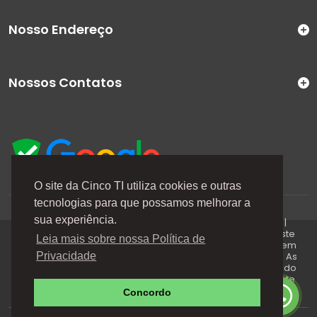
Nosso Endereço
Nossos Contatos
O site da Cinco TI utiliza cookies e outras
tecnologias para que possamos melhorar a
A Cinco TI (5TI) é uma marca registrada de CINCO TI
sua experiência.
COMERCIO E SERVICOS LTDA | CNPJ: 08.307.867/0001-04 |
Todos os direitos reservados. Os preços anunciados neste
Leia mais sobre nossa Política de
site ou via e-mails promocionais podem ser alterados sem
prévio aviso. A 5TI não é responsável por erros descritos. As
Privacidade
fotos contidas nessa página são meramente ilustrativas do
produto e podem variar de acordo com o fornecedor/lote
do fabricante. Este site trabalha 100% em criptografia SSL.
Concordo