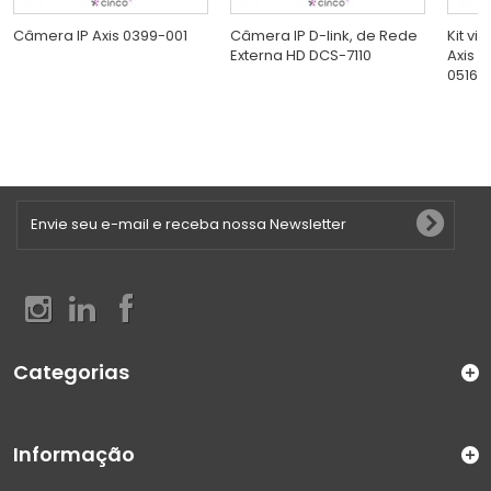
Câmera IP Axis 0399-001
Câmera IP D-link, de Rede
Kit vi
Externa HD DCS-7110
Axis 
0516-
Categorias
Informação