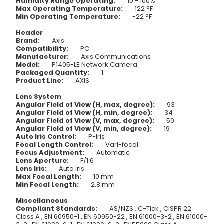
Humidity Range Operating:
10 - 100%
Max Operating Temperature:
122 °F
Min Operating Temperature:
-22 °F
Header
Brand:
Axis
Compatibility:
PC
Manufacturer:
Axis Communications
Model:
P1405-LE Network Camera
Packaged Quantity:
1
Product Line:
AXIS
Lens System
Angular Field of View (H, max, degree):
93
Angular Field of View (H, min, degree):
34
Angular Field of View (V, max, degree):
50
Angular Field of View (V, min, degree):
19
Auto Iris Control:
P-Iris
Focal Length Control:
Vari-focal
Focus Adjustment:
Automatic
Lens Aperture
: F/1.6
Lens Iris:
Auto iris
Max Focal Length:
10 mm
Min Focal Length:
2.8 mm
Miscellaneous
Compliant Standards:
AS/NZS , C-Tick , CISPR 22
Class A , EN 60950-1 , EN 60950-22 , EN 61000-3-2 , EN 61000-