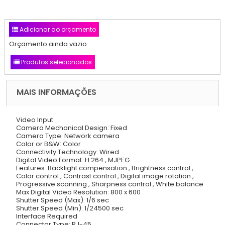
Adicionar ao orçamento
Orçamento ainda vazio
Produtos selecionados
MAIS INFORMAÇÕES
Video Input
Camera Mechanical Design: Fixed
Camera Type: Network camera
Color or B&W: Color
Connectivity Technology: Wired
Digital Video Format: H.264 , MJPEG
Features: Backlight compensation , Brightness control ,
Color control , Contrast control , Digital image rotation ,
Progressive scanning , Sharpness control , White balance
Max Digital Video Resolution: 800 x 600
Shutter Speed (Max): 1/6 sec
Shutter Speed (Min): 1/24500 sec
Interface Required
Connector Type: RJ-45