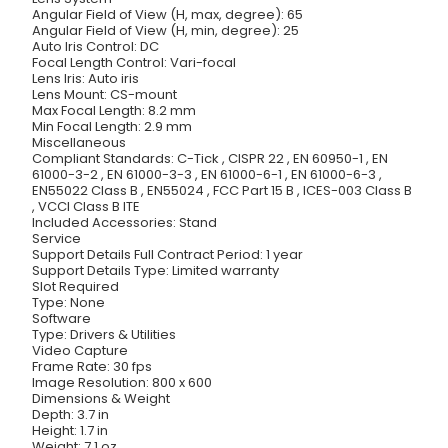
Angular Field of View (H, max, degree): 65
Angular Field of View (H, min, degree): 25
Auto Iris Control: DC
Focal Length Control: Vari-focal
Lens Iris: Auto iris
Lens Mount: CS-mount
Max Focal Length: 8.2 mm
Min Focal Length: 2.9 mm
Miscellaneous
Compliant Standards: C-Tick , CISPR 22 , EN 60950-1 , EN
61000-3-2 , EN 61000-3-3 , EN 61000-6-1 , EN 61000-6-3 ,
EN55022 Class B , EN55024 , FCC Part 15 B , ICES-003 Class B
, VCCI Class B ITE
Included Accessories: Stand
Service
Support Details Full Contract Period: 1 year
Support Details Type: Limited warranty
Slot Required
Type: None
Software
Type: Drivers & Utilities
Video Capture
Frame Rate: 30 fps
Image Resolution: 800 x 600
Dimensions & Weight
Depth: 3.7 in
Height: 1.7 in
Weight: 7.1 oz