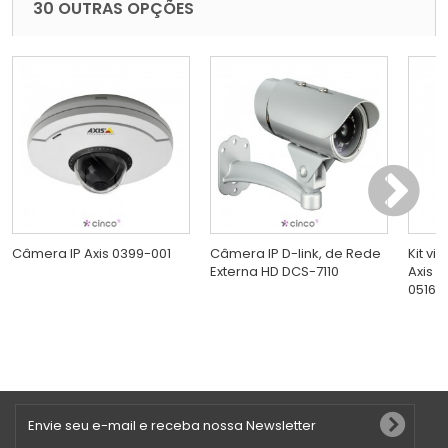
30 OUTRAS OPÇÕES
Câmera IP Axis 0399-001
Câmera IP D-link, de Rede
Kit vi
Externa HD DCS-7110
Axis 
0516-