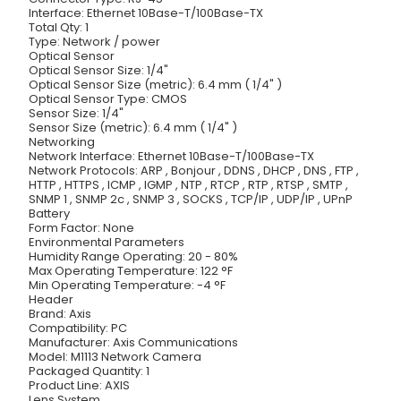
Interface: Ethernet 10Base-T/100Base-TX
Total Qty: 1
Type: Network / power
Optical Sensor
Optical Sensor Size: 1/4"
Optical Sensor Size (metric): 6.4 mm ( 1/4" )
Optical Sensor Type: CMOS
Sensor Size: 1/4"
Sensor Size (metric): 6.4 mm ( 1/4" )
Networking
Network Interface: Ethernet 10Base-T/100Base-TX
Network Protocols: ARP , Bonjour , DDNS , DHCP , DNS , FTP ,
HTTP , HTTPS , ICMP , IGMP , NTP , RTCP , RTP , RTSP , SMTP ,
SNMP 1 , SNMP 2c , SNMP 3 , SOCKS , TCP/IP , UDP/IP , UPnP
Battery
Form Factor: None
Environmental Parameters
Humidity Range Operating: 20 - 80%
Max Operating Temperature: 122 °F
Min Operating Temperature: -4 °F
Header
Brand: Axis
Compatibility: PC
Manufacturer: Axis Communications
Model: M1113 Network Camera
Packaged Quantity: 1
Product Line: AXIS
Lens System