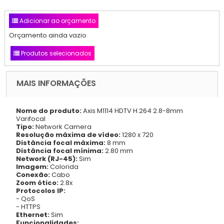
Adicionar ao orçamento
Orçamento ainda vazio
Produtos selecionados
MAIS INFORMAÇÕES
Nome do produto:
Axis M1114 HDTV H.264 2.8-8mm
Varifocal
Tipo:
Network Camera
Resolução máxima de vídeo:
1280 x 720
Distância focal máxima:
8 mm
Distância focal mínima:
2.80 mm
Network (RJ-45):
Sim
Imagem:
Colorida
Conexão:
Cabo
Zoom ótico:
2.8x
Protocolos IP:
- QoS
- HTTPS
Ethernet:
Sim
Funcionalidades: