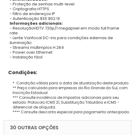
- Proteção de senhas multi-level
- Criptografia HTTPS
- Filtro de endereços IP
- Autenticação IEEE 802.1X
Informações adicionais:
- ResoluçãoHDTV 720p/1 megapixel em modo full frame
rate
- Lente Varifocal DC-iris para condições externas de
iluminação
- Streams múltimplos H.264
- Power over Ethernet
- Instalação fácil
Condições:
* Condição válida para a data de atualização deste produto.
** Preço calculado para empresas do Rio Grande do Sul, com
Inscrição Estadual.
*** Consulte incidência de impostos adicionais para seu
estado: Protocolo ICMS 21, Substituição Tributária e ICMS -
diferencial de alíquota.
**** Consulte desconto especial para pagamento antecipado.
30 OUTRAS OPÇÕES