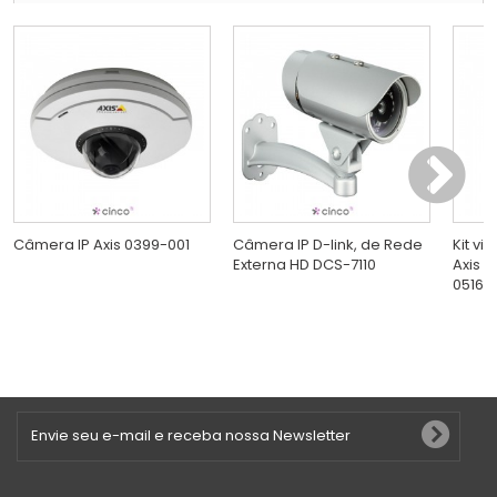
Câmera IP Axis 0399-001
Câmera IP D-link, de Rede
Kit vi
Externa HD DCS-7110
Axis 
0516-