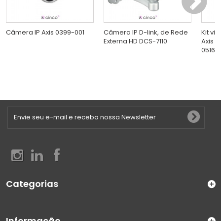
Câmera IP Axis 0399-001
Câmera IP D-link, de Rede
Kit vi
Externa HD DCS-7110
Axis 
0516-
Categorias
Informação