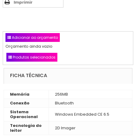
Imprimir
Adicionar ao orçamento
Orçamento ainda vazio
Produtos selecionados
FICHA TÉCNICA
Memória
256MB
Conexão
Bluetooth
Sistema
Windows Embedded CE 6.5
Operacional
Tecnologia do
2D Imager
leitor