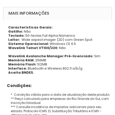
MAIS INFORMAÇÕES
Características Gerais:
Gatilho:
Não
Teclado:
50-teclas Full Alpha Númerico
Leitor:
Wide aspect imager (2D) com Green Spot
Sistema Operacional:
Windows CE 6.5
Wavelink Telnet VT100/220:
Não
Wavelink Avalanche Manager
Pré-licenciado:
Sim
Memória RAM:
256MB
Memória Flash:
512MB
Interface:
Bluetooth e Wireless 802.11 a/b/g
Aceita BNDES.
Condições:
* Condição válida para a data de atualização deste produto.
** Preço calculado para empresas do Rio Grande do Sul, com
Inscrição Estadual.
*** Consulte incidência de impostos adicionais para seu
estado: Protocolo ICMS 21, Substituição Tributária e ICMS -