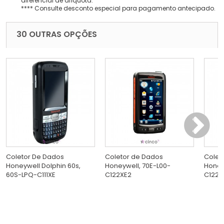
diferencial de alíquota.
**** Consulte desconto especial para pagamento antecipado.
30 OUTRAS OPÇÕES
Coletor De Dados
Coletor de Dados
Colet
Honeywell Dolphin 60s,
Honeywell, 70E-L00-
Honey
60S-LPQ-C111XE
C122XE2
C122S