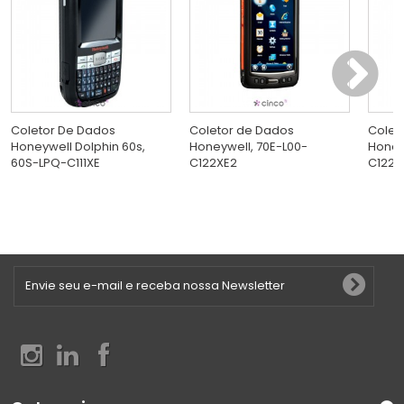
Coletor De Dados
Coletor de Dados
Colet
Honeywell Dolphin 60s,
Honeywell, 70E-L00-
Honey
60S-LPQ-C111XE
C122XE2
C122S