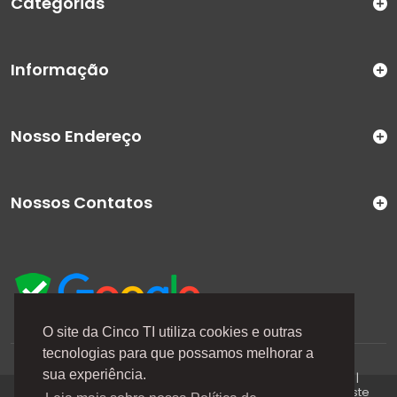
Categorias
Informação
Nosso Endereço
Nossos Contatos
O site da Cinco TI utiliza cookies e outras
tecnologias para que possamos melhorar a
A Cinco TI (5TI) é uma marca registrada de CINCO TI
sua experiência.
COMERCIO E SERVICOS LTDA | CNPJ: 08.307.867/0001-04 |
Todos os direitos reservados. Os preços anunciados neste