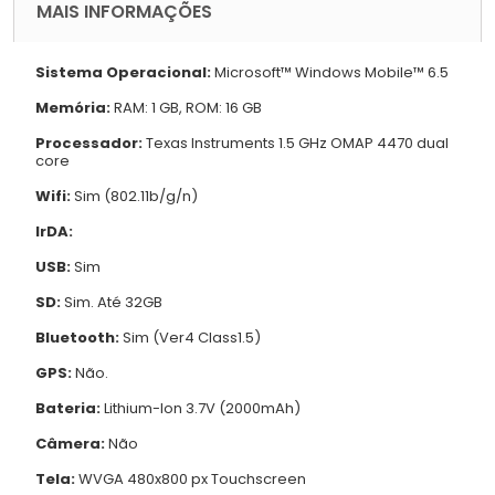
MAIS INFORMAÇÕES
Sistema Operacional:
Microsoft™ Windows Mobile™ 6.5
Memória:
RAM: 1 GB, ROM: 16 GB
Processador:
Texas Instruments 1.5 GHz OMAP 4470 dual
core
Wifi:
Sim (802.11b/g/n)
IrDA:
USB:
Sim
SD:
Sim. Até 32GB
Bluetooth:
Sim (Ver4 Class1.5)
GPS:
Não.
Bateria:
Lithium-Ion 3.7V (2000mAh)
Câmera:
Não
Tela:
WVGA 480x800 px Touchscreen