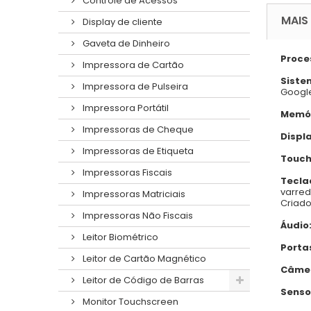
Controle de Acessos
MAIS
Display de cliente
Gaveta de Dinheiro
Proce
Impressora de Cartão
Siste
Impressora de Pulseira
Google
Impressora Portátil
Memór
Impressoras de Cheque
Displa
Impressoras de Etiqueta
Touch
Impressoras Fiscais
Tecla
varred
Impressoras Matriciais
Criado
Impressoras Não Fiscais
Áudio
Leitor Biométrico
Portas
Leitor de Cartão Magnético
Câme
Leitor de Código de Barras
Senso
Monitor Touchscreen