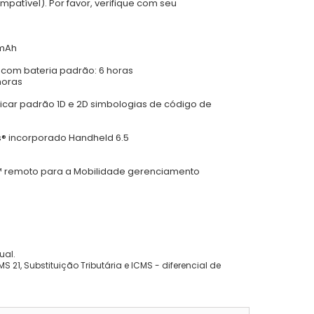
patível). Por favor, verifique com seu
 mAh
com bateria padrão: 6 horas
horas
car padrão 1D e 2D simbologias de código de
® incorporado Handheld 6.5
™ remoto para a Mobilidade gerenciamento
ual.
 21, Substituição Tributária e ICMS - diferencial de