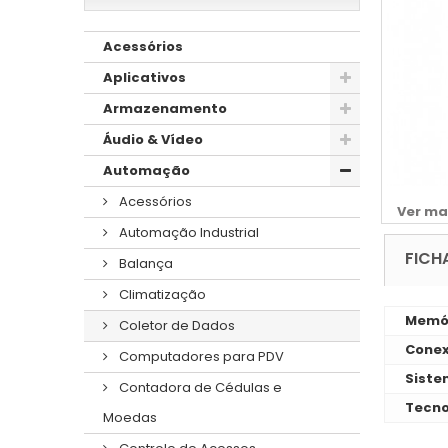
Acessórios
Aplicativos
Armazenamento
Áudio & Vídeo
Automação
Acessórios
Ver ma
Automação Industrial
FICH
Balança
Climatização
Memó
Coletor de Dados
Cone
Computadores para PDV
Siste
Contadora de Cédulas e
Tecno
Moedas