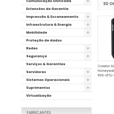
Comunicação Unificada
30 O
Extensões de Garantia
Impressão & Escaneamento
Infraestrutura & Energia
Mobilidade
Proteção de dados
Redes
Segurança
Serviços & Garantias
Coletor 
Honeywell
Servidores
60S-LPQ-C
Sistemas Operacionais
Suprimentos
Virtualização
FABRICANTES