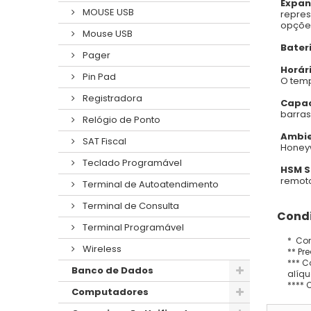
Expan
MOUSE USB
repres
opções
Mouse USB
Bater
Pager
Horár
Pin Pad
O temp
Registradora
Capac
barras
Relógio de Ponto
Ambie
SAT Fiscal
Honeyw
Teclado Programável
HSM S
remoto
Terminal de Autoatendimento
Terminal de Consulta
Condi
Terminal Programável
* Con
Wireless
** Pr
*** C
Banco de Dados
alíqu
**** 
Computadores