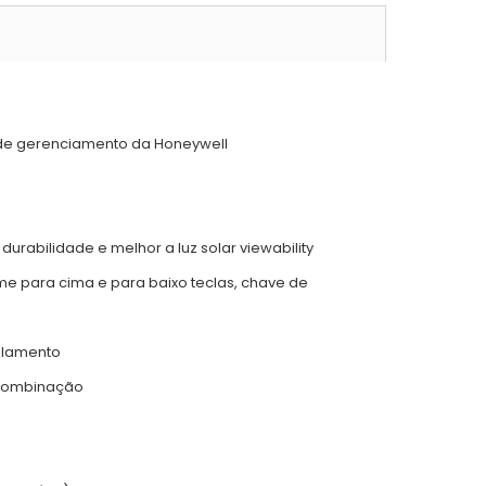
 de gerenciamento da Honeywell
urabilidade e melhor a luz solar viewability
me para cima e para baixo teclas, chave de
celamento
e combinação