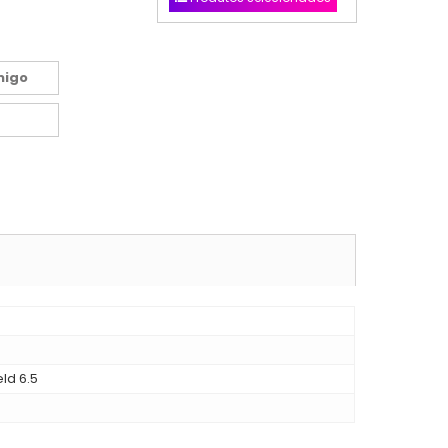
migo
d 6.5