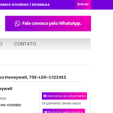
Entrar
DEMOS GOVERNO / REVENDAS
O
CONTATO
os Honeywell, 70E-L00-C122XE2
ywell
Adicionar ao orçamento
2021
Orçamento ainda vazio
L00-C122XE2
Produtos selecionados