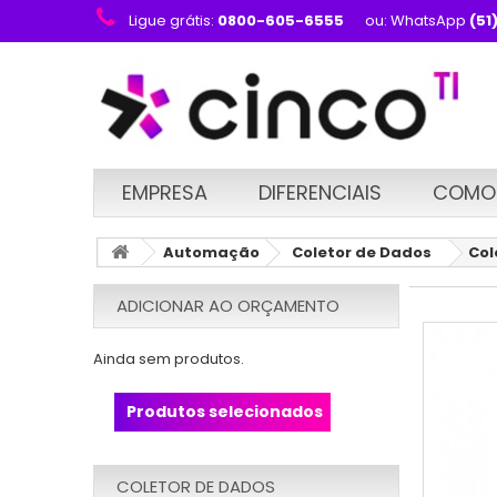
Ligue grátis:
0800-605-6555
ou: WhatsApp
(51
EMPRESA
DIFERENCIAIS
COMO
Automação
Coletor de Dados
Col
ADICIONAR AO ORÇAMENTO
Ainda sem produtos.
Produtos selecionados
COLETOR DE DADOS