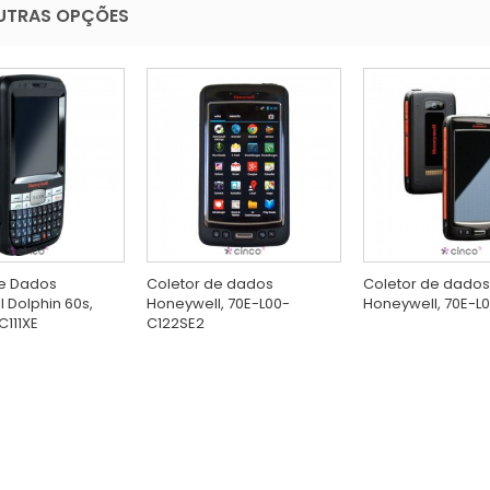
UTRAS OPÇÕES
De Dados
Coletor de dados
Coletor de dados
 Dolphin 60s,
Honeywell, 70E-L00-
Honeywell, 70E-L0
111XE
C122SE2