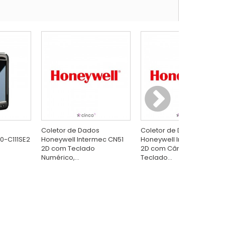
Coletor de Dados
Coletor de Dados
0-C111SE2
Honeywell Intermec CN51
Honeywell Intermec CN51
2D com Teclado
2D com Câmera e
Numérico,...
Teclado...