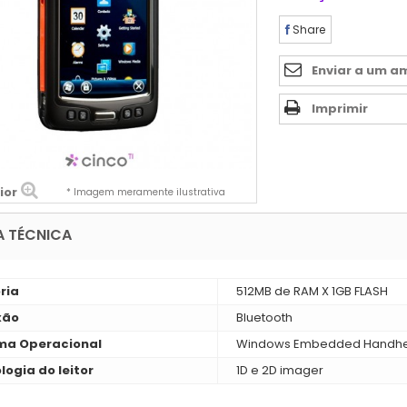
Share
Enviar a um a
Imprimir
ior
* Imagem meramente ilustrativa
A TÉCNICA
ria
512MB de RAM X 1GB FLASH
xão
Bluetooth
ma Operacional
Windows Embedded Handhel
logia do leitor
1D e 2D imager