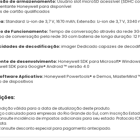
são de armazenamento:
Usuário slot microSD acessível (SDHC com
entante Honeywell para disponível
 de cartão qualificados
ia:
Standard: Li-ion de 3,7 V, 1670 mAh; Extensão: Li-ion de 3,7 V, 3340
io de Funcionamento:
Tempo de conversação através da rede 3G 
o de conversação pela rede 3G com bateria de longa duração: 12 
idades de decodificação:
imager Dedicado capazes de decodifi
nte de desenvolvimento:
Honeywell SDK para Microsoft® Windows
ell SDK para Google® Android ™ versão 4.0
oftware Aplicativo:
Honeywell Powertools® e Demos, MasterMind 
 de dispositivos
ções:
dição válida para a data de atualização deste produto.
eço calculado para empresas do Rio Grande do Sul, com Inscrição Estad
onsulte incidência de impostos adicionais para seu estado: Protocolo ICMS
ota.
Consulte desconto especial para pagamento antecipado.