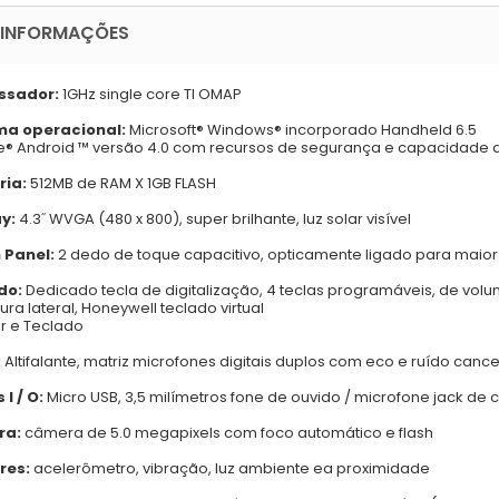
 INFORMAÇÕES
ssador:
1GHz single core TI OMAP
ma operacional:
Microsoft® Windows® incorporado Handheld 6.5
® Android ™ versão 4.0 com recursos de segurança e capacidade
ia:
512MB de RAM X 1GB FLASH
y:
4.3˝ WVGA (480 x 800), super brilhante, luz solar visível
 Panel:
2 dedo de toque capacitivo, opticamente ligado para maior d
do:
Dedicado tecla de digitalização, 4 teclas programáveis, de volu
ura lateral, Honeywell teclado virtual
r e Teclado
:
Altifalante, matriz microfones digitais duplos com eco e ruído can
 I / O:
Micro USB, 3,5 milímetros fone de ouvido / microfone jack d
ra:
câmera de 5.0 megapixels com foco automático e flash
res:
acelerômetro, vibração, luz ambiente ea proximidade