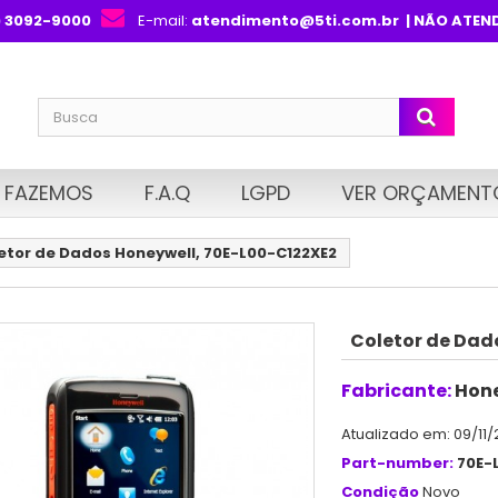
) 3092-9000
E-mail:
atendimento@5ti.com.br
| NÃO ATEN
 FAZEMOS
F.A.Q
LGPD
VER ORÇAMENT
etor de Dados Honeywell, 70E-L00-C122XE2
Coletor de Dad
Fabricante:
Hone
Atualizado em: 09/11/
Part-number:
70E-
Condição
Novo