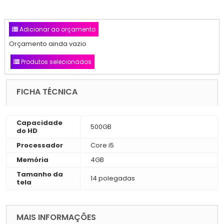
Adicionar ao orçamento
Orçamento ainda vazio
Produtos selecionados
FICHA TÉCNICA
Capacidade
500GB
do HD
Processador
Core i5
Memória
4GB
Tamanho da
14 polegadas
tela
MAIS INFORMAÇÕES