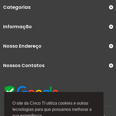
Categorias
Informação
Nosso Endereço
Nossos Contatos
O site da Cinco TI utiliza cookies e outras
tecnologias para que possamos melhorar a
A Cinco TI (5TI) é uma marca registrada de CINCO TI
sua experiência.