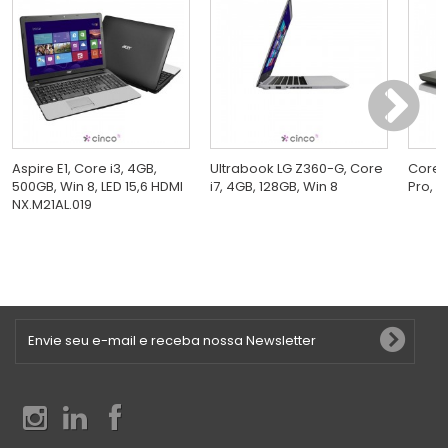
Aspire E1, Core i3, 4GB,
Ultrabook LG Z360-G, Core
Core i
500GB, Win 8, LED 15,6 HDMI
i7, 4GB, 128GB, Win 8
Pro, 
NX.M21AL.019