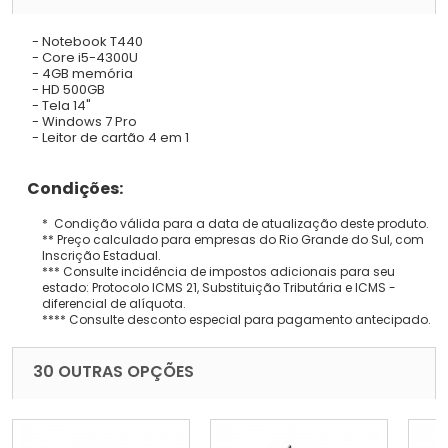
- Notebook T440
- Core i5-4300U
- 4GB memória
- HD 500GB
- Tela 14"
- Windows 7 Pro
- Leitor de cartão 4 em 1
Condições:
* Condição válida para a data de atualização deste produto.
** Preço calculado para empresas do Rio Grande do Sul, com
Inscrição Estadual.
*** Consulte incidência de impostos adicionais para seu
estado: Protocolo ICMS 21, Substituição Tributária e ICMS -
diferencial de alíquota.
**** Consulte desconto especial para pagamento antecipado.
30 OUTRAS OPÇÕES