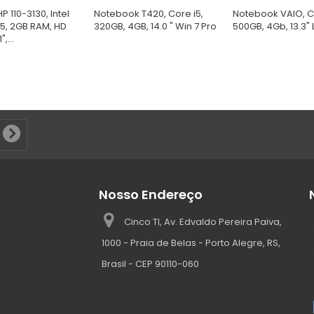
 110-3130, Intel
Notebook T420, Core i5,
Notebook VAIO, Co
5, 2GB RAM, HD
320GB, 4GB, 14.0 " Win 7 Pro
500GB, 4Gb, 13.3" 
,...
Nosso Endereço
Cinco TI, Av. Edvaldo Pereira Paiva,
1000 - Praia de Belas - Porto Alegre, RS,
Brasil - CEP 90110-060