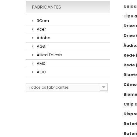
Unida
FABRICANTES
Tipo 
3Com
Drive 
Acer
Drive 
Adobe
Áudio
AGST
Allied Telesis
Rede 
AMD
Rede 
AOC
Bluet
Câme
Todos os fabricantes
Biome
Chip 
Dispo
Bateri
Bater