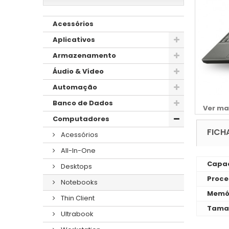
Acessórios
Aplicativos
Armazenamento
Áudio & Vídeo
Automação
Banco de Dados
Ver ma
Computadores
FICH
Acessórios
All-In-One
Capac
Desktops
Proce
Notebooks
Memó
Thin Client
Taman
Ultrabook