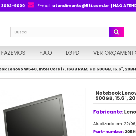
) 3092-9000
E-mail:
atendimento@5ti.com.br
| NÃO ATEN
 FAZEMOS
F.A.Q
LGPD
VER ORÇAMENT
ok Lenovo W540, Intel Core i7, 16GB RAM, HD 500GB, 15.6", 20
Notebook Lenovo
500GB, 15.6", 
Fabricante:
Len
Atualizado em: 22/06
Part-number:
20BH