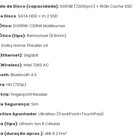
de de Disco (capacidade):
500GB (7200rpm) + 16Gb Cache SSD
de Disco
: SATA HDD + m.2 SSD
Ótico:
DVDRW-CDRW Multiburner
Ótico (tipo):
Removível (9.5mm)
:
Dolby Home Theater v4
(Ethernet):
Gigabit
(Wireless):
Intel 7260 AC
ooth:
Bluetooth 4.0
ra
: HD (720p)
tria:
Fingerprint Reader
de Segurança:
Sim
sitivo Apontador
: UltraNav (TrackPoint+TouchPad)
a (tipo):
Lithium-Ion 6 Células
ia (duração aprox.):
até 6.2 hrs*