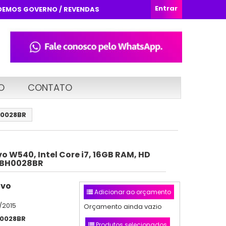
Entrar
DEMOS GOVERNO / REVENDAS
O
CONTATO
BH0028BR
 W540, Intel Core i7, 16GB RAM, HD
20BH0028BR
ovo
Adicionar ao orçamento
/2015
Orçamento ainda vazio
0028BR
Produtos selecionados