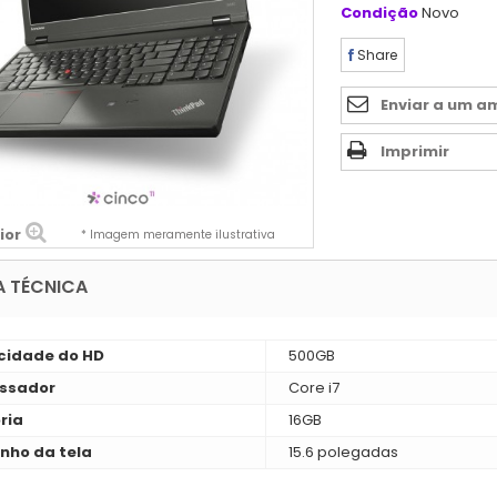
Condição
Novo
Share
Enviar a um a
Imprimir
ior
* Imagem meramente ilustrativa
A TÉCNICA
idade do HD
500GB
ssador
Core i7
ria
16GB
ho da tela
15.6 polegadas