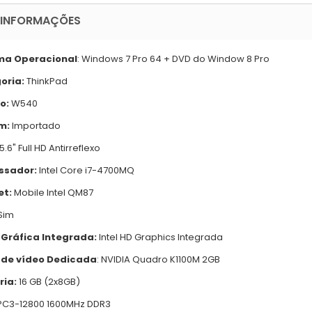
 INFORMAÇÕES
ma Operacional
: Windows 7 Pro 64 + DVD do Window 8 Pro
oria:
ThinkPad
o:
W540
m:
Importado
5.6" Full HD Antirreflexo
ssador:
Intel Core i7-4700MQ
et:
Mobile Intel QM87
 Sim
 Gráfica Integrada:
Intel HD Graphics Integrada
 de vídeo Dedicada
: NVIDIA Quadro K1100M 2GB
ia:
16 GB (2x8GB)
C3-12800 1600MHz DDR3