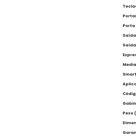
Tecla
Porta
Porta
Saída
Saída
Expre
Media
Smart
Aplic
Códig
Gabin
Peso (
Dimens
Garan