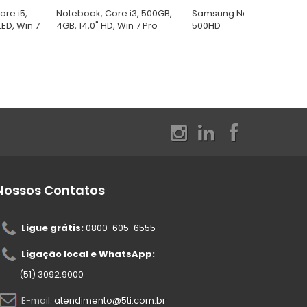
re i5,
Notebook, Core i3, 500GB,
Samsung Notebook, 4GB,
LED, Win 7
4GB, 14,0" HD, Win 7 Pro
500HD
Nossos Contatos
Ligue grátis:
0800-605-6555
Ligação local e WhatsApp:
(51) 3092.9000
E-mail:
atendimento@5ti.com.br