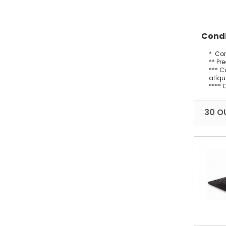
Condi
* Con
** Pr
*** C
alíqu
**** 
30 O