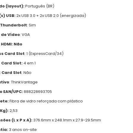
do (layout):
Português (BR)
(s) USB:
2x USB 3.0 + 2x USB 2.0 (energizada)
 Thunderbolt
: Sim
 de Vídeo
: VGA
 HDMI: Não
ss Card Slot
: 1 (ExpressCard/34)
 Card Slot:
4 em 1
 Card Slot
: Não
ativo
: ThinkVantage
o EAN/UPC:
888228693705
ete:
Fibra de vidro reforçada com plástico
Kg):
2,53
ões (L x P x A):
376.6mm x 248.1mm x 27.9-29.5mm
tia:
3 anos on-site