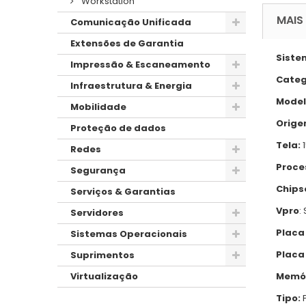
Workstation
MAIS
Comunicação Unificada
Extensões de Garantia
Siste
Impressão & Escaneamento
Categ
Infraestrutura & Energia
Model
Mobilidade
Orige
Proteção de dados
Tela:
1
Redes
Proce
Segurança
Chips
Serviços & Garantias
Vpro
:
Servidores
Placa
Sistemas Operacionais
Placa
Suprimentos
Memór
Virtualização
Tipo:
P