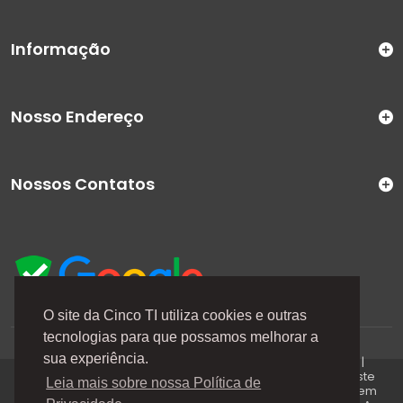
Informação
Nosso Endereço
Nossos Contatos
O site da Cinco TI utiliza cookies e outras
tecnologias para que possamos melhorar a
A Cinco TI (5TI) é uma marca registrada de CINCO TI
sua experiência.
COMERCIO E SERVICOS LTDA | CNPJ: 08.307.867/0001-04 |
Todos os direitos reservados. Os preços anunciados neste
Leia mais sobre nossa Política de
site ou via e-mails promocionais podem ser alterados sem