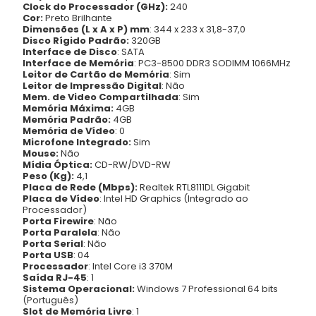
Clock do Processador (GHz):
240
Cor:
Preto Brilhante
Dimensões (L x A x P) mm
: 344 x 233 x 31,8-37,0
Disco Rígido Padrão:
320GB
Interface de Disco
: SATA
Interface de Memória
: PC3-8500 DDR3 SODIMM 1066MHz
Leitor de Cartão de Memória
: Sim
Leitor de Impressão Digital
: Não
Mem. de Video Compartilhada
: Sim
Memória Máxima:
4GB
Memória Padrão:
4GB
Memória de Vídeo
: 0
Microfone Integrado:
Sim
Mouse:
Não
Mídia Óptica:
CD-RW/DVD-RW
Peso (Kg):
4,1
Placa de Rede (Mbps):
Realtek RTL8111DL Gigabit
Placa de Vídeo
: Intel HD Graphics (Integrado ao
Processador)
Porta Firewire
: Não
Porta Paralela
: Não
Porta Serial
: Não
Porta USB
: 04
Processador
: Intel Core i3 370M
Saída RJ-45
: 1
Sistema Operacional:
Windows 7 Professional 64 bits
(Português)
Slot de Memória Livre
: 1