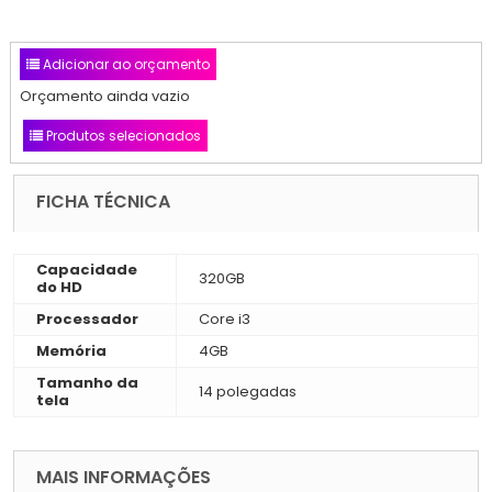
Adicionar ao orçamento
Orçamento ainda vazio
Produtos selecionados
FICHA TÉCNICA
Capacidade
320GB
do HD
Processador
Core i3
Memória
4GB
Tamanho da
14 polegadas
tela
MAIS INFORMAÇÕES