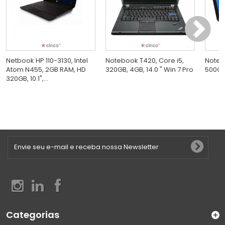
Netbook HP 110-3130, Intel
Notebook T420, Core i5,
Noteb
Atom N455, 2GB RAM, HD
320GB, 4GB, 14.0 " Win 7 Pro
500GB,
320GB, 10.1",...
Categorias