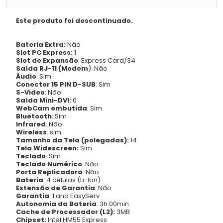
Este produto foi descontinuado.
Bateria Extra:
Não
Slot PC Express:
1
Slot de Expansão
: Express Card/34
Saída RJ-11 (Modem
): Não
Áudio
: Sim
Conector 15 PIN D-SUB
: Sim
S-Video
: Não
Saída Mini-DVI:
0
WebCam embutida
: Sim
Bluetooth
: Sim
Infrared
: Não
Wireless
: sim
Tamanho da Tela (polegadas):
14
Tela Widescreen:
Sim
Teclado
: Sim
Teclado Numérico
: Não
Porta Replicadora
: Não
Bateria
: 4 células (Li-lon)
Extensão de Garantia
: Não
Garantia
: 1 ano EasyServ
Autonomia da Bateria
: 3h:00min
Cache de Processador (L2):
3MB
Chipset:
Intel HM55 Express