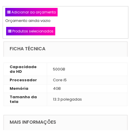
Adicionar ao orçamento
Orçamento ainda vazio
Produtos selecionados
FICHA TÉCNICA
Capacidade
500GB
do HD
Processador
Core i5
Memória
4GB
Tamanho da
13.3 polegadas
tela
MAIS INFORMAÇÕES