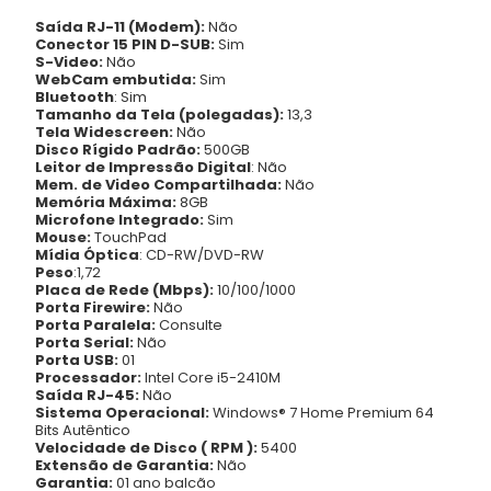
Saída RJ-11 (Modem):
Não
Conector 15 PIN D-SUB:
Sim
S-Video:
Não
WebCam embutida:
Sim
Bluetooth
: Sim
Tamanho da Tela (polegadas):
13,3
Tela Widescreen:
Não
Disco Rígido Padrão:
500GB
Leitor de Impressão Digital
: Não
Mem. de Video Compartilhada:
Não
Memória Máxima:
8GB
Microfone Integrado:
Sim
Mouse:
TouchPad
Mídia Óptica
: CD-RW/DVD-RW
Peso
:1,72
Placa de Rede (Mbps):
10/100/1000
Porta Firewire:
Não
Porta Paralela:
Consulte
Porta Serial:
Não
Porta USB:
01
Processador:
Intel Core i5-2410M
Saída RJ-45:
Não
Sistema Operacional:
Windows® 7 Home Premium 64
Bits Autêntico
Velocidade de Disco ( RPM ):
5400
Extensão de Garantia:
Não
Garantia:
01 ano balcão