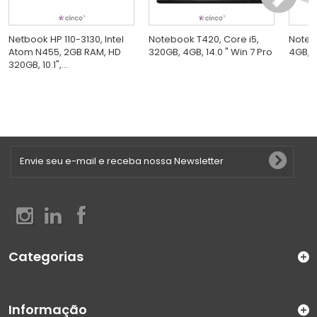
Netbook HP 110-3130, Intel
Notebook T420, Core i5,
Noteb
Atom N455, 2GB RAM, HD
320GB, 4GB, 14.0 " Win 7 Pro
4GB, 1
320GB, 10.1",...
Categorias
Informação