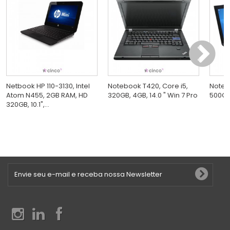
Netbook HP 110-3130, Intel
Notebook T420, Core i5,
Noteb
Atom N455, 2GB RAM, HD
320GB, 4GB, 14.0 " Win 7 Pro
500GB,
320GB, 10.1",...