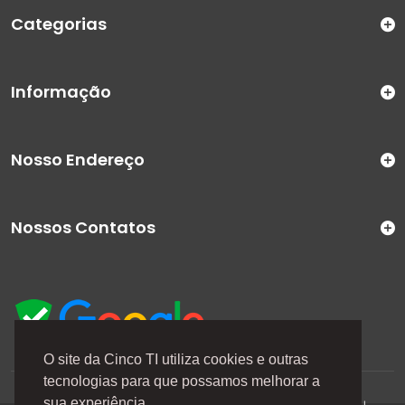
Categorias
Informação
Nosso Endereço
Nossos Contatos
O site da Cinco TI utiliza cookies e outras
tecnologias para que possamos melhorar a
A Cinco TI (5TI) é uma marca registrada de CINCO TI
sua experiência.