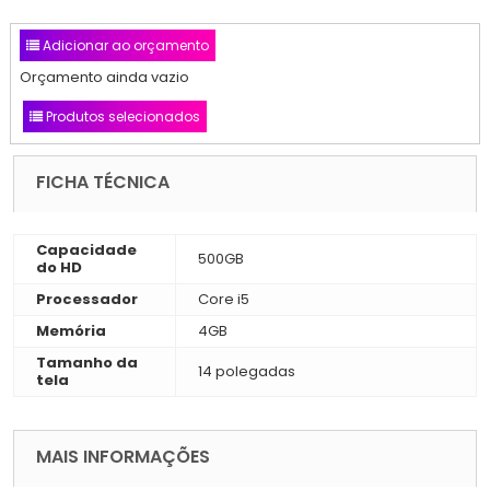
Adicionar ao orçamento
Orçamento ainda vazio
Produtos selecionados
FICHA TÉCNICA
Capacidade
500GB
do HD
Processador
Core i5
Memória
4GB
Tamanho da
14 polegadas
tela
MAIS INFORMAÇÕES