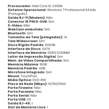
Processador:
Intel Core i5-2410M
Sistema Operacional:
Windows 7 Professional 64 bits
(Português)
Saída RJ-11 (Modem):
Não
Conector 15 PIN D-SUB:
Sim
S-Video:
Não
WebCam embutida:
Sim
Bluetooth:
Sim
Tamanho da Tela (polegadas):
14
Tela Widescreen
: Sim
Disco Rígido Padrão
: 500GB
Interface de Disco:
SATA
Interface de Memória
: DDR3 SODIMM
Leitor de Impressão Digital
: Sim
Mem. de Video Compartilhada:
Sim
Memória Máxima
: 16GB
Memória Padrão
: 4GB
Microfone Integrado:
Sim
Mouse
: TouchPad
Mídia Óptica:
DVD-RW
Placa de Rede (Mbps):
10/100/1000
Porta Firewire:
Não
Porta Paralela:
Não
Porta Serial:
Não
Porta USB:
03
Saída RJ-45:
1
Slot de Memória Livre
: 1